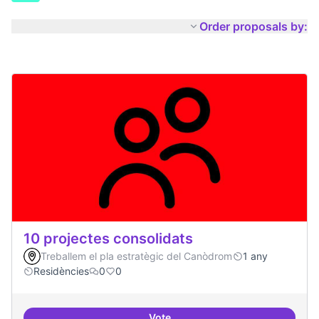
Order proposals by:
10 projectes consolidats
Treballem el pla estratègic del Canòdrom
1 any
Residències
0
0
Vote