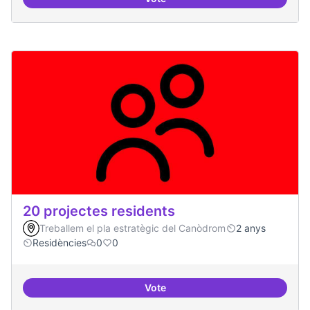
10 projectes consolidats
20 projectes residents
Treballem el pla estratègic del Canòdrom
2 anys
Residències
0
0
Vote
20 projectes residents