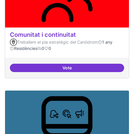
Comunitat i continuitat
Treballem el pla estratègic del Canòdrom
1 any
Residències
0
0
Vote
Comunitat i continuitat