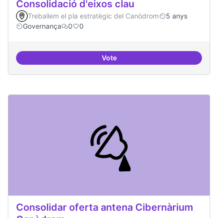
Consolidació d'eixos clau
Treballem el pla estratègic del Canòdrom
5 anys
Governança
0
0
Vote
Consolidació d'eixos clau
Consolidar oferta antena Cibernàrium