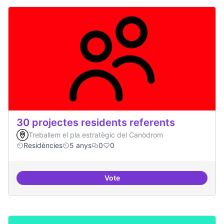
30 projectes residents referents
Treballem el pla estratègic del Canòdrom
Residències
5 anys
0
0
Vote
30 projectes residents referents