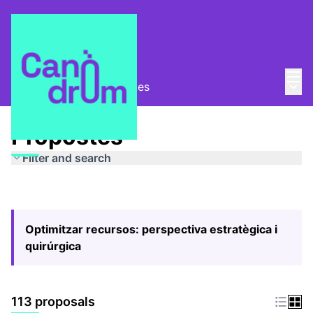
Mai
Log in
Main
Pla Estratègic
/
Propostes
Propostes
Filter and search
Optimitzar recursos: perspectiva estratègica i
quirúrgica
113 proposals