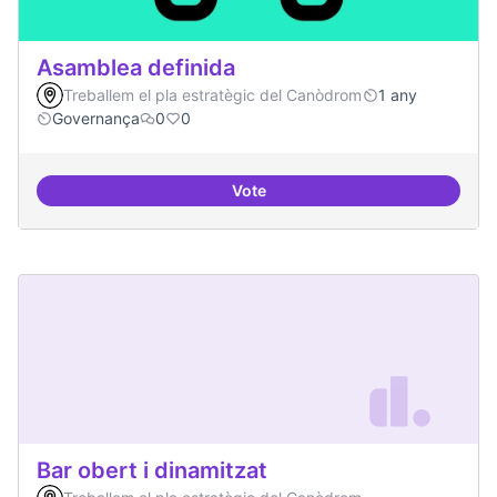
Asamblea definida
Treballem el pla estratègic del Canòdrom
1 any
Governança
0
0
Vote
Asamblea definida
Bar obert i dinamitzat