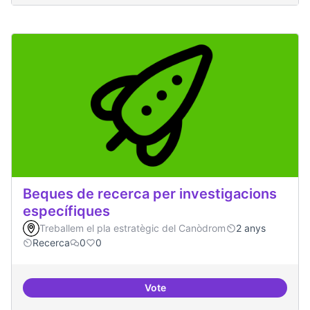
Beques de recerca per investigacions
específiques
Treballem el pla estratègic del Canòdrom
2 anys
Recerca
0
0
Vote
Beques de recerca per investiga