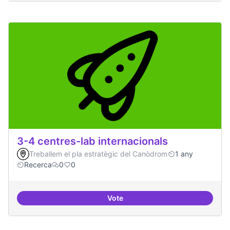
3-4 centres-lab internacionals
Treballem el pla estratègic del Canòdrom
1 any
Recerca
0
0
Vote
3-4 centres-lab internacionals