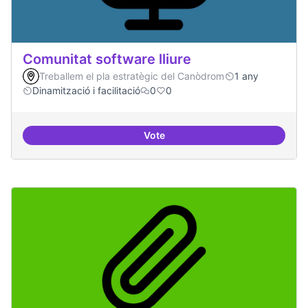
Comunitat software lliure
Treballem el pla estratègic del Canòdrom
1 any
Dinamització i facilitació
0
0
Vote
Comunitat software lliure