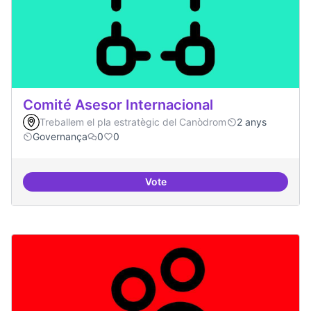
Comité Asesor Internacional
Treballem el pla estratègic del Canòdrom
2 anys
Governança
0
0
Vote
Comité Asesor Internacional