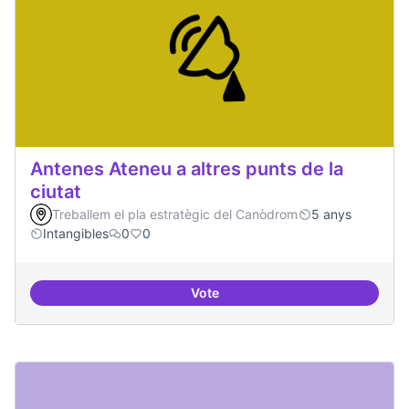
Antenes Ateneu a altres punts de la
ciutat
Treballem el pla estratègic del Canòdrom
5 anys
Intangibles
0
0
Vote
Antenes Ateneu a altres punts de 