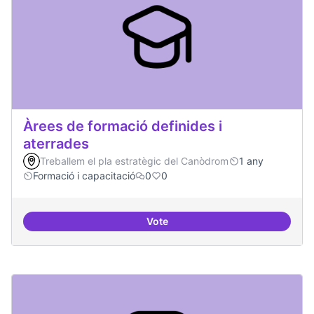
Àrees de formació definides i
aterrades
Treballem el pla estratègic del Canòdrom
1 any
Formació i capacitació
0
0
Vote
Àrees de formació definides i at