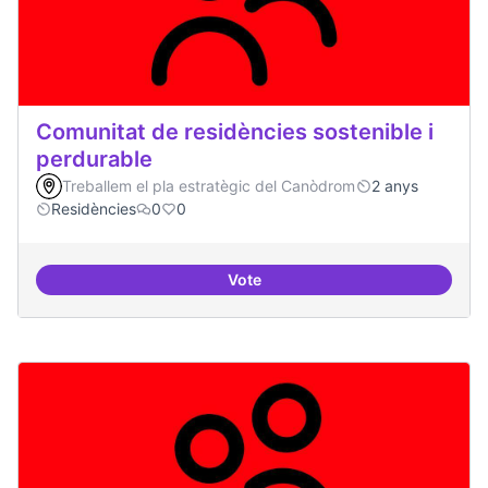
Comunitat de residències sostenible i
perdurable
Treballem el pla estratègic del Canòdrom
2 anys
Residències
0
0
Vote
Comunitat de r