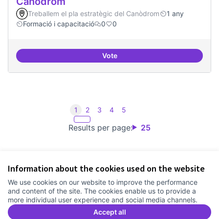
Canòdrom
Treballem el pla estratègic del Canòdrom
1 any
Formació i capacitació
0
0
Vote
Consolidar oferta antena Ciber
1
2
3
4
5
Results per page:
25
Information about the cookies used on the website
Terms of Service
We use cookies on our website to improve the performance
Cookie settings
and content of the site. The cookies enable us to provide a
Comunitat Canòdrom at Facebook
(External link)
Comunitat Canòdrom at Instagram
(External link)
Comunitat Canòdrom at YouTube
(External link)
English
more individual user experience and social media channels.
Triar la llengua
Elegir el idioma
Choose language
Accept all