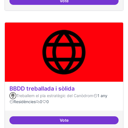
Vote
Bar obert, que sigui punt de trob
BBDD treballada i sòlida
Treballem el pla estratègic del Canòdrom
1 any
Residències
0
0
Vote
BBDD treballada i sòlida