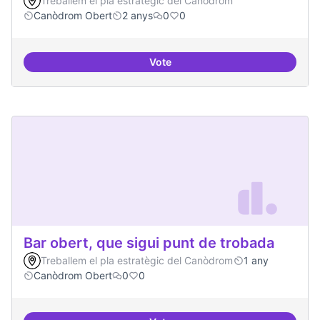
Treballem el pla estratègic del Canòdrom
Canòdrom Obert
2 anys
0
0
Vote
Bar obert i dinamitzat
Bar obert, que sigui punt de trobada
Treballem el pla estratègic del Canòdrom
1 any
Canòdrom Obert
0
0