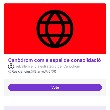
Canòdrom com a espai de consolidació
Treballem el pla estratègic del Canòdrom
Residències
5 anys
0
0
Vote
Canòdrom com a espai de consol