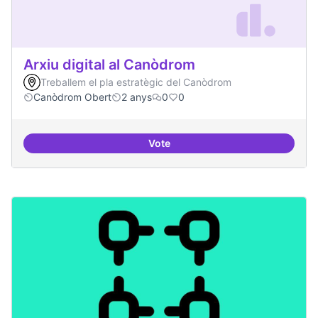
Arxiu digital al Canòdrom
Treballem el pla estratègic del Canòdrom
Canòdrom Obert
2 anys
0
0
Vote
Arxiu digital al Canòdrom