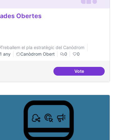
ades Obertes
Treballem el pla estratègic del Canòdrom
1 any
Canòdrom Obert
0
0
Vote
inistració pública
Grades Obertes