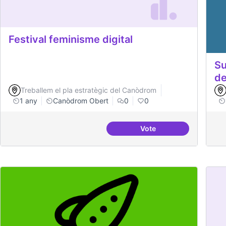
Festival feminisme digital
Su
de
Treballem el pla estratègic del Canòdrom
1 any
Canòdrom Obert
0
0
Vote
Festival feminisme digi