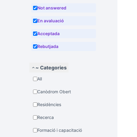
Not answered
En avaluació
Acceptada
Rebutjada
~ Categories
All
Canòdrom Obert
Residències
Recerca
Formació i capacitació