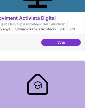
viment Activista Digital
Treballem el pla estratègic del Canòdrom
5 anys
Dinamització i facilitació
0
0
Vote
gital
Moviment Activista Digital