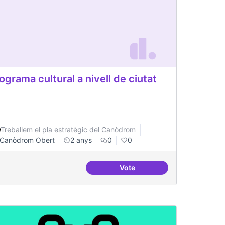
ograma cultural a nivell de ciutat
Treballem el pla estratègic del Canòdrom
Canòdrom Obert
2 anys
0
0
Vote
 de consolidació
Programa cultural a nivell de