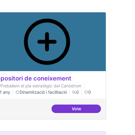
positori de coneixement
Treballem el pla estratègic del Canòdrom
1 any
Dinamització i facilitació
0
0
Vote
Repositori de coneixement