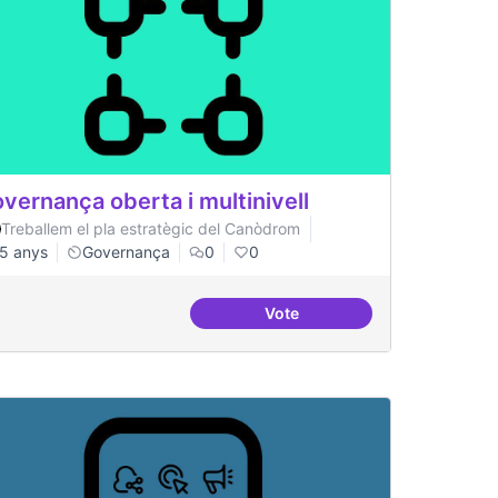
vernança oberta i multinivell
Treballem el pla estratègic del Canòdrom
5 anys
Governança
0
0
Vote
Governança oberta i multiniv