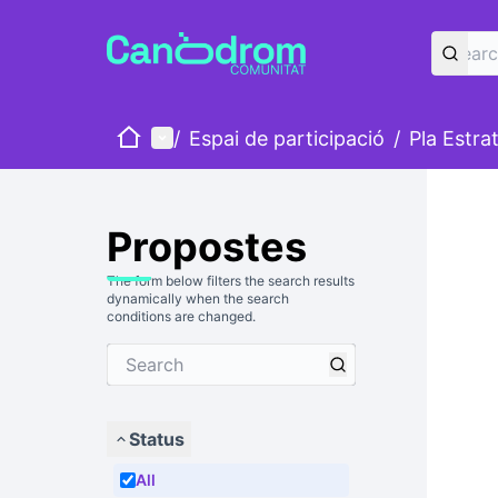
Home
Main menu
/
Espai de participació
/
Pla Estra
Propostes
The form below filters the search results
dynamically when the search
conditions are changed.
Status
All