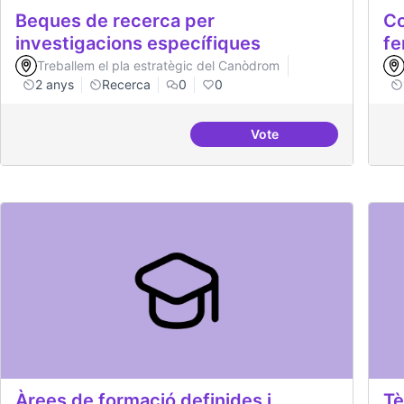
Beques de recerca per
Co
investigacions específiques
fe
Treballem el pla estratègic del Canòdrom
2 anys
Recerca
0
0
Vote
Beques de recerca per 
Àrees de formació definides i
Tè