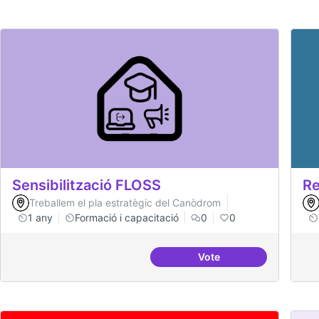
Sensibilització FLOSS
Re
Treballem el pla estratègic del Canòdrom
1 any
Formació i capacitació
0
0
Vote
Sensibilització FLOSS