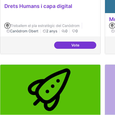
Drets Humans i capa digital
Mo
Treballem el pla estratègic del Canòdrom
Canòdrom Obert
2 anys
0
0
Vote
Drets Humans i capa di