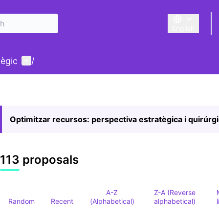
English
Triar la llengu
User menu
tègic
/
Optimitzar recursos: perspectiva estratègica i quirúrg
113 proposals
A-Z
Z-A (Reverse
Random
Recent
(Alphabetical)
alphabetical)