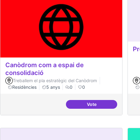
Pr
Canòdrom com a espai de
consolidació
Treballem el pla estratègic del Canòdrom
Residències
5 anys
0
0
Vote
Canòdrom com a espai