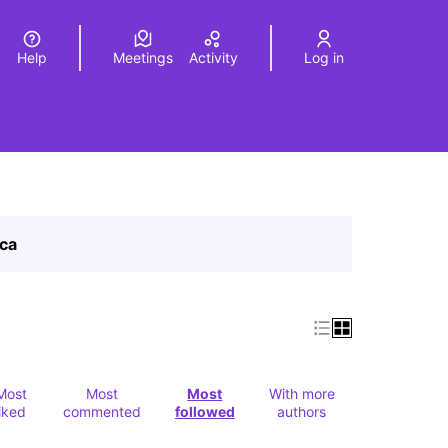
Help
Meetings
Activity
Log in
a
Elegir el idioma
Choose language
ica
Most
Most
Most
With more
liked
commented
followed
authors