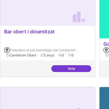
Bar obert i dinamitzat
Go
Treballem el pla estratègic del Canòdrom
Canòdrom Obert
2 anys
0
0
Vote
Bar obert i dinamitzat