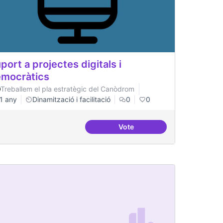
port a projectes digitals i
mocràtics
Treballem el pla estratègic del Canòdrom
1 any
Dinamització i facilitació
0
0
Vote
tal
Suport a projectes digitals i