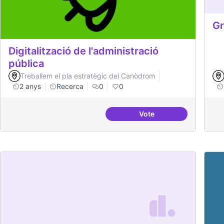
Gr
Digitalització de l'administració
pública
Treballem el pla estratègic del Canòdrom
2 anys
Recerca
0
0
Vote
Digitalització de l'adm