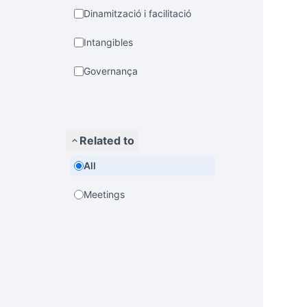
Dinamització i facilitació
Intangibles
Governança
Related to
All
Meetings