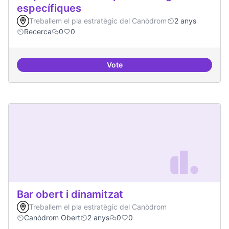
específiques
Treballem el pla estratègic del Canòdrom
2 anys
Recerca
0
0
Vote
Beques de recerca per investiga
Bar obert i dinamitzat
Treballem el pla estratègic del Canòdrom
Canòdrom Obert
2 anys
0
0