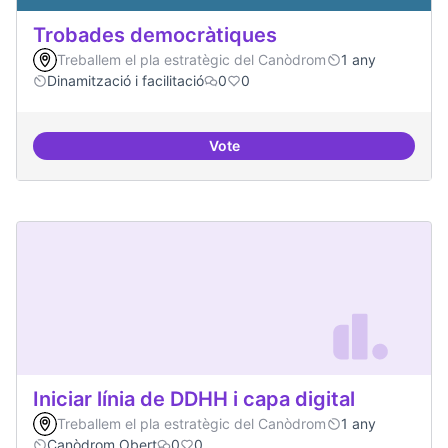
Trobades democràtiques
Treballem el pla estratègic del Canòdrom
1 any
Dinamització i facilitació
0
0
Vote
Trobades democràtiques
Iniciar línia de DDHH i capa digital
Treballem el pla estratègic del Canòdrom
1 any
Canòdrom Obert
0
0