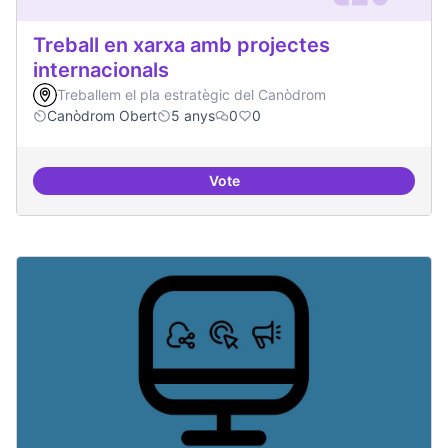
Treball en xarxa amb projectes
internacionals
Treballem el pla estratègic del Canòdrom
Canòdrom Obert
5 anys
0
0
Vote
Treball en xarxa amb projectes i