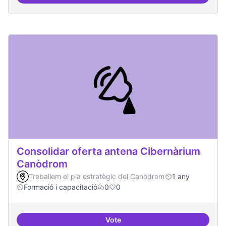
Àrees de formació definides i at
Consolidar oferta antena Cibernàrium
Canòdrom
Treballem el pla estratègic del Canòdrom
1 any
Formació i capacitació
0
0
Vote
Consolidar oferta antena Ciber