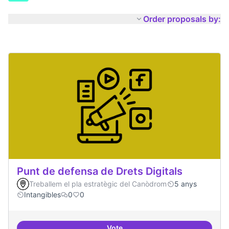
Order proposals by:
Punt de defensa de Drets Digitals
Treballem el pla estratègic del Canòdrom
5 anys
Intangibles
0
0
Vote