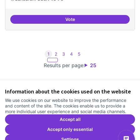
Vote
Iniciar línia de DDHH i capa digita
1
2
3
4
5
Results per page:
25
Information about the cookies used on the website
Terms of Service
We use cookies on our website to improve the performance
Cookie settings
and content of the site. The cookies enable us to provide a
Comunitat Canòdrom at Facebook
(External link)
Comunitat Canòdrom at Instagram
(External link)
Comunitat Canòdrom at YouTube
(External link)
English
more individual user experience and social media channels.
Triar la llengua
Elegir el idioma
Choose language
Accept all
Accept only essential
Settings
C
(E