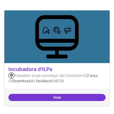
Incubadora d'ILPs
Treballem el pla estratègic del Canòdrom
2 anys
Dinamització i facilitació
0
0
Vote
Incubadora d'ILPs