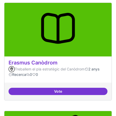
Erasmus Canòdrom
Treballem el pla estratègic del Canòdrom
2 anys
Recerca
0
0
Vote
Erasmus Canòdrom