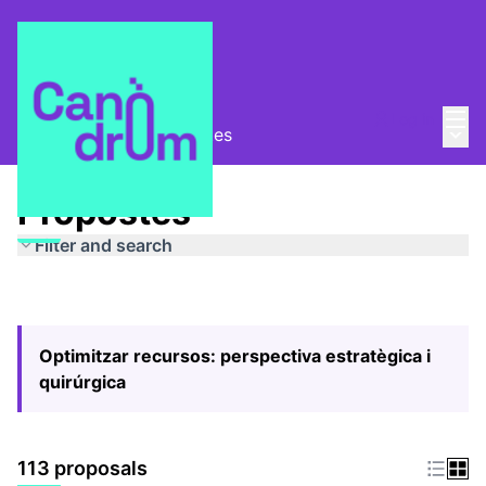
Mai
Log in
Main
Pla Estratègic
/
Propostes
Propostes
Filter and search
Optimitzar recursos: perspectiva estratègica i
quirúrgica
113 proposals