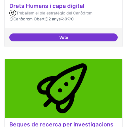
Drets Humans i capa digital
Treballem el pla estratègic del Canòdrom
Canòdrom Obert
2 anys
0
0
Vote
Drets Humans i capa digital
Beques de recerca per investigacions