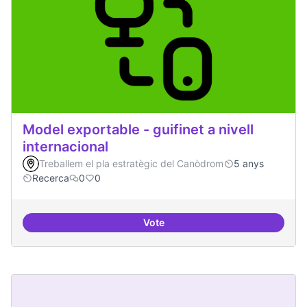
Model exportable - guifinet a nivell
internacional
Treballem el pla estratègic del Canòdrom
5 anys
Recerca
0
0
Vote
Model exportable - guifinet a nive