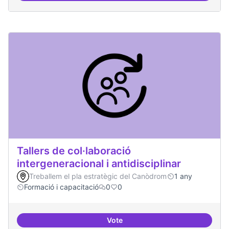
Tallers de col·laboració
intergeneracional i antidisciplinar
Treballem el pla estratègic del Canòdrom
1 any
Formació i capacitació
0
0
Vote
Tallers de col·laboració intergene