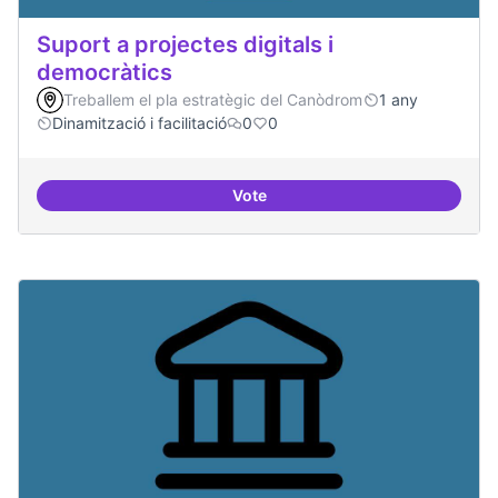
Suport a projectes digitals i
democràtics
Treballem el pla estratègic del Canòdrom
1 any
Dinamització i facilitació
0
0
Vote
Suport a projectes digitals i dem