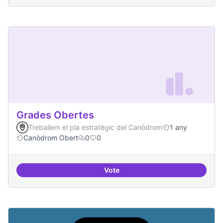
Grades Obertes
Treballem el pla estratègic del Canòdrom
1 any
Canòdrom Obert
0
0
Vote
Grades Obertes