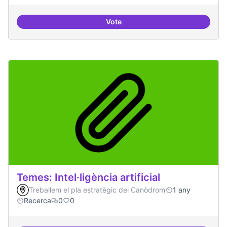
Vote
Bar obert i dinamitzat
Temes: Intel·ligència artificial
Treballem el pla estratègic del Canòdrom
1 any
Recerca
0
0