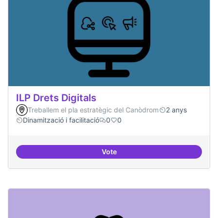
ILP Drets Digitals
Treballem el pla estratègic del Canòdrom
2 anys
Dinamització i facilitació
0
0
Vote
ILP Drets Digitals