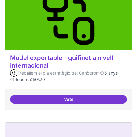
Model exportable - guifinet a nivell
internacional
Treballem el pla estratègic del Canòdrom
5 anys
Recerca
0
0
Vote
Model exportable - guifinet a nive