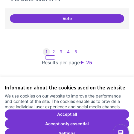
Vote
Iniciar línia de DDHH i capa digita
1
2
3
4
5
Results per page:
25
Information about the cookies used on the website
Terms of Service
We use cookies on our website to improve the performance
Cookie settings
and content of the site. The cookies enable us to provide a
Comunitat Canòdrom at Facebook
(External link)
Comunitat Canòdrom at Instagram
(External link)
Comunitat Canòdrom at YouTube
(External link)
English
more individual user experience and social media channels.
Triar la llengua
Elegir el idioma
Choose language
Accept all
Accept only essential
Settings
C
(E