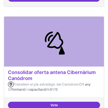
Àrees de formació definides i at
Consolidar oferta antena Cibernàrium
Canòdrom
Treballem el pla estratègic del Canòdrom
1 any
Formació i capacitació
0
0
Vote
Consolidar oferta antena Ciber