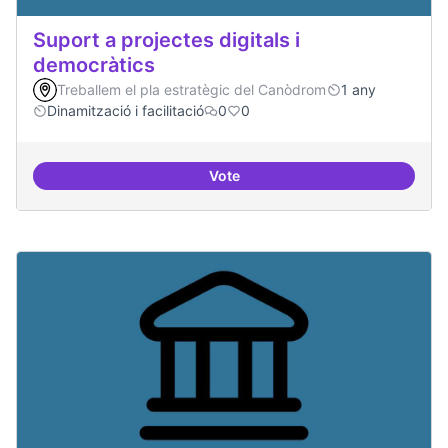
Suport a projectes digitals i
democràtics
Treballem el pla estratègic del Canòdrom
1 any
Dinamització i facilitació
0
0
Vote
Suport a projectes digitals i dem