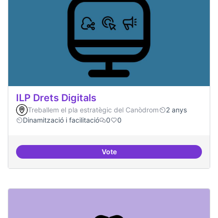
ILP Drets Digitals
Treballem el pla estratègic del Canòdrom
2 anys
Dinamització i facilitació
0
0
Vote
ILP Drets Digitals