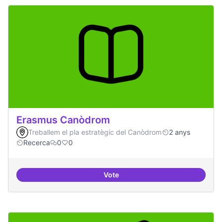
Erasmus Canòdrom
Treballem el pla estratègic del Canòdrom
2 anys
Recerca
0
0
Vote
Erasmus Canòdrom