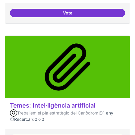
Vote
Bar obert i dinamitzat
Temes: Intel·ligència artificial
Treballem el pla estratègic del Canòdrom
1 any
Recerca
0
0