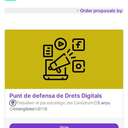
Order proposals by:
Punt de defensa de Drets Digitals
Treballem el pla estratègic del Canòdrom
5 anys
Intangibles
0
0
Vote