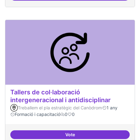
Tallers de col·laboració
intergeneracional i antidisciplinar
Treballem el pla estratègic del Canòdrom
1 any
Formació i capacitació
0
0
Vote
Tallers de col·laboració intergene