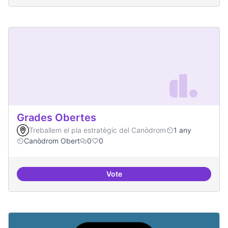
Grades Obertes
Treballem el pla estratègic del Canòdrom
1 any
Canòdrom Obert
0
0
Vote
Grades Obertes