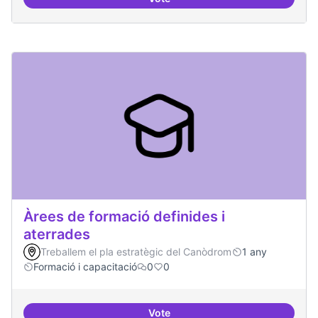
Punt de defensa de Drets Digitals
Àrees de formació definides i
aterrades
Treballem el pla estratègic del Canòdrom
1 any
Formació i capacitació
0
0
Vote