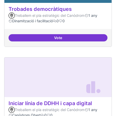
Trobades democràtiques
Treballem el pla estratègic del Canòdrom
1 any
Dinamització i facilitació
0
0
Vote
Trobades democràtiques
Iniciar línia de DDHH i capa digital
Treballem el pla estratègic del Canòdrom
1 any
Canòdrom Obert
0
0