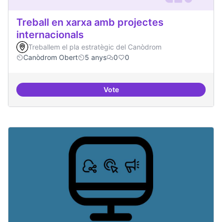
Treball en xarxa amb projectes
internacionals
Treballem el pla estratègic del Canòdrom
Canòdrom Obert
5 anys
0
0
Vote
Treball en xarxa amb projectes i