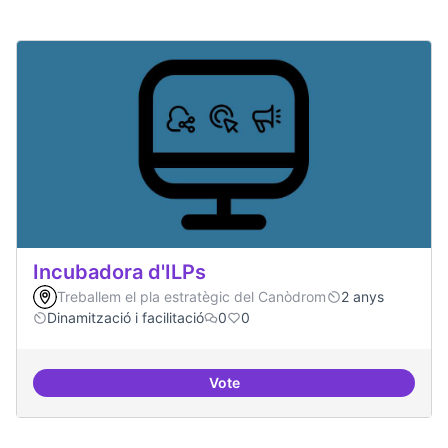
Incubadora d'ILPs
Treballem el pla estratègic del Canòdrom
2 anys
Dinamització i facilitació
0
0
Vote
Incubadora d'ILPs