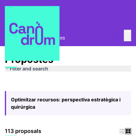
Mai
Log in
Main
Pla Estratègic
/
Propostes
Propostes
Filter and search
Optimitzar recursos: perspectiva estratègica i
quirúrgica
113 proposals