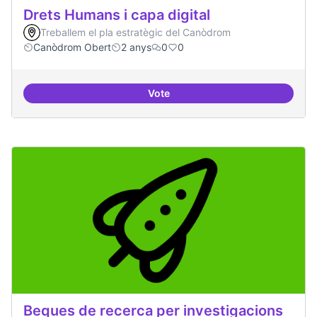
Drets Humans i capa digital
Treballem el pla estratègic del Canòdrom
Canòdrom Obert
2 anys
0
0
Vote
Drets Humans i capa digital
Beques de recerca per investigacions