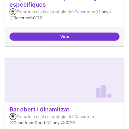
específiques
Treballem el pla estratègic del Canòdrom
2 anys
Recerca
0
0
Vote
Beques de recerca per investiga
Bar obert i dinamitzat
Treballem el pla estratègic del Canòdrom
Canòdrom Obert
2 anys
0
0