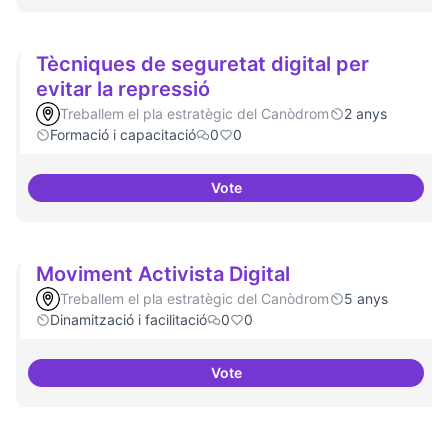
Tècniques de seguretat digital per
evitar la repressió
Treballem el pla estratègic del Canòdrom
2 anys
Formació i capacitació
0
0
Vote
Tècniques de seguretat digital pe
Moviment Activista Digital
Treballem el pla estratègic del Canòdrom
5 anys
Dinamització i facilitació
0
0
Vote
Moviment Activista Digital