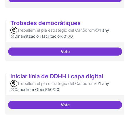
Suport a projectes digitals i dem
Trobades democràtiques
Treballem el pla estratègic del Canòdrom
1 any
Dinamització i facilitació
0
0
Vote
Trobades democràtiques
Iniciar línia de DDHH i capa digital
Treballem el pla estratègic del Canòdrom
1 any
Canòdrom Obert
0
0
Vote
Iniciar línia de DDHH i capa digita