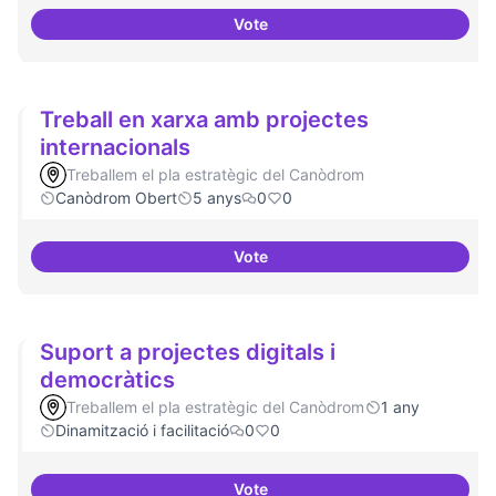
Vote
Cultura digital i tradicional
Treball en xarxa amb projectes
internacionals
Treballem el pla estratègic del Canòdrom
Canòdrom Obert
5 anys
0
0
Vote
Treball en xarxa amb projectes i
Suport a projectes digitals i
democràtics
Treballem el pla estratègic del Canòdrom
1 any
Dinamització i facilitació
0
0
Vote