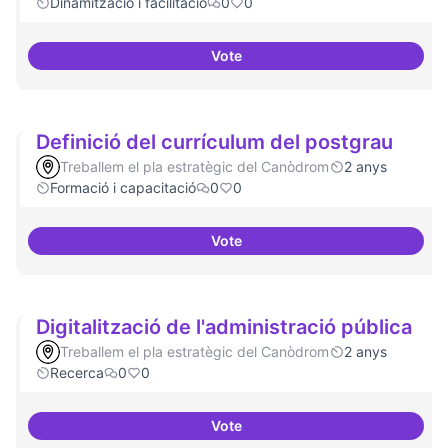
Dinamització i facilitació
0
0
Vote
ILP Drets Digitals
Definició del currículum del postgrau
Treballem el pla estratègic del Canòdrom
2 anys
Formació i capacitació
0
0
Vote
Definició del currículum del pos
Digitalització de l'administració pública
Treballem el pla estratègic del Canòdrom
2 anys
Recerca
0
0
Vote
Digitalització de l'administració 