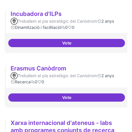
Incubadora d'ILPs
Treballem el pla estratègic del Canòdrom
2 anys
Dinamització i facilitació
0
0
Vote
Incubadora d'ILPs
Erasmus Canòdrom
Treballem el pla estratègic del Canòdrom
2 anys
Recerca
0
0
Vote
Erasmus Canòdrom
Xarxa internacional d'ateneus - labs
amb programes conjunts de recerca