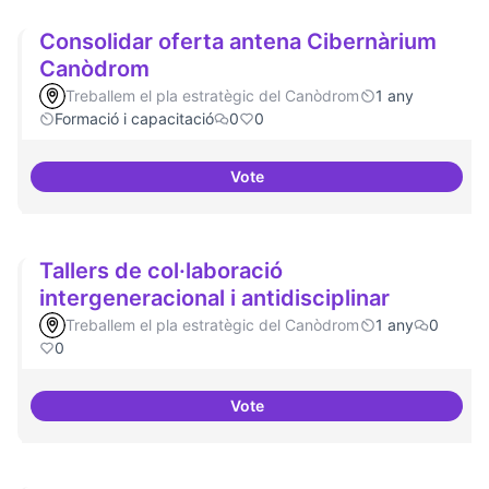
Consolidar oferta antena Cibernàrium
Canòdrom
Treballem el pla estratègic del Canòdrom
1 any
Formació i capacitació
0
0
Vote
Consolidar oferta antena Ciber
Tallers de col·laboració
intergeneracional i antidisciplinar
Treballem el pla estratègic del Canòdrom
1 any
0
0
Vote
Tallers de col·laboració intergene