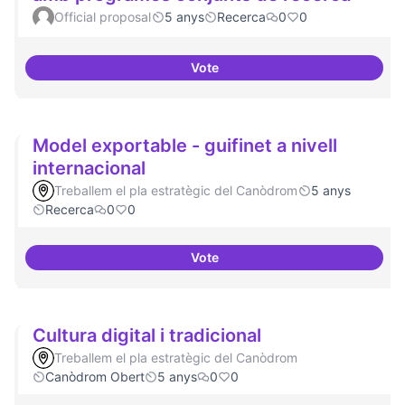
Official proposal
5 anys
Recerca
0
0
Vote
Xarxa internacional d'ateneus -
Model exportable - guifinet a nivell
internacional
Treballem el pla estratègic del Canòdrom
5 anys
Recerca
0
0
Vote
Model exportable - guifinet a niv
Cultura digital i tradicional
Treballem el pla estratègic del Canòdrom
Canòdrom Obert
5 anys
0
0