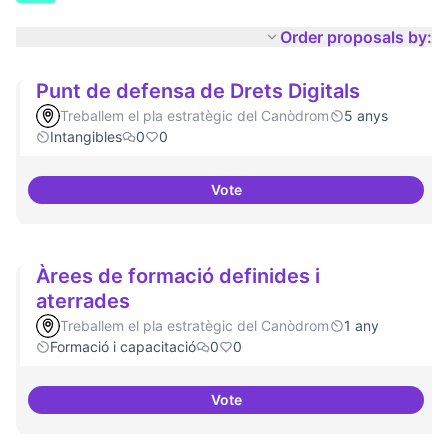
Order proposals by:
Punt de defensa de Drets Digitals
Treballem el pla estratègic del Canòdrom
5 anys
Intangibles
0
0
Vote
Punt de defensa de Drets Digital
Àrees de formació definides i
aterrades
Treballem el pla estratègic del Canòdrom
1 any
Formació i capacitació
0
0
Vote
Àrees de formació definides i at