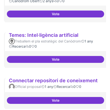
Canòdrom Obert
2 anys
0
0
Vote
Bar obert i dinamitzat
Temes: Intel·ligència artificial
Treballem el pla estratègic del Canòdrom
1 any
Recerca
0
0
Vote
Temes: Intel·ligència artificial
Connectar repositori de coneixement
Official proposal
1 any
Recerca
0
0
Vote
Connectar repositori de coneix