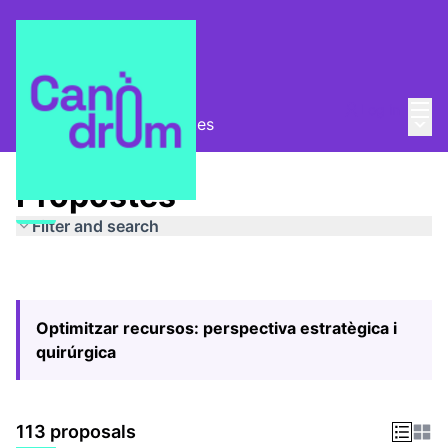
Mai
Log in
Main
Pla Estratègic
/
Propostes
Propostes
Filter and search
Optimitzar recursos: perspectiva estratègica i
quirúrgica
113 proposals