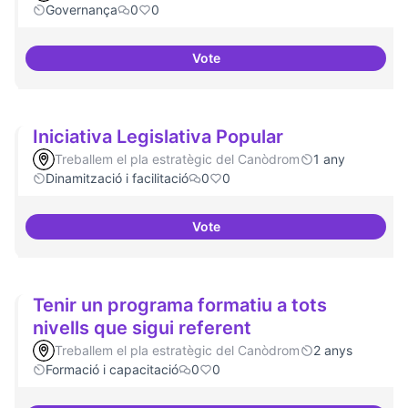
Governança
0
0
Vote
Actividades vinculadas a la gov
Iniciativa Legislativa Popular
Treballem el pla estratègic del Canòdrom
1 any
Dinamització i facilitació
0
0
Vote
Iniciativa Legislativa Popular
Tenir un programa formatiu a tots
nivells que sigui referent
Treballem el pla estratègic del Canòdrom
2 anys
Formació i capacitació
0
0