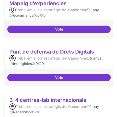
Mapeig d'experiències
Treballem el pla estratègic del Canòdrom
1 any
Governança
0
0
Vote
Mapeig d'experiències
Punt de defensa de Drets Digitals
Treballem el pla estratègic del Canòdrom
5 anys
Intangibles
0
0
Vote
Punt de defensa de Drets Digital
3-4 centres-lab internacionals
Treballem el pla estratègic del Canòdrom
1 any
Recerca
0
0