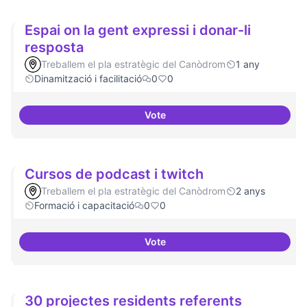
Espai on la gent expressi i donar-li
resposta
Treballem el pla estratègic del Canòdrom
1 any
Dinamització i facilitació
0
0
Vote
Espai on la gent expressi i donar
Cursos de podcast i twitch
Treballem el pla estratègic del Canòdrom
2 anys
Formació i capacitació
0
0
Vote
Cursos de podcast i twitch
30 projectes residents referents