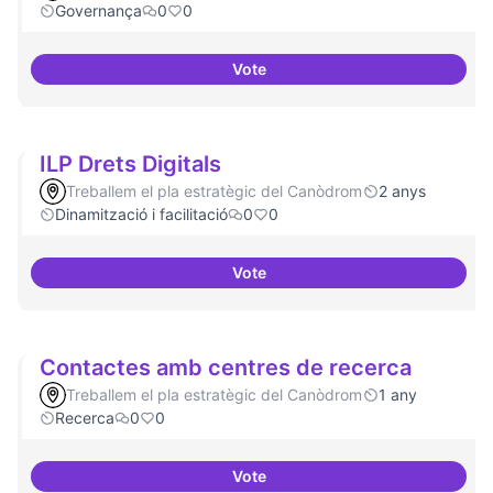
Governança
0
0
Vote
Procés participatiu
ILP Drets Digitals
Treballem el pla estratègic del Canòdrom
2 anys
Dinamització i facilitació
0
0
Vote
ILP Drets Digitals
Contactes amb centres de recerca
Treballem el pla estratègic del Canòdrom
1 any
Recerca
0
0
Vote
Contactes amb centres de recer