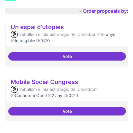
Order proposals by:
Un espai d'utopies
Treballem el pla estratègic del Canòdrom
5 anys
Intangibles
0
0
Vote
Un espai d'utopies
Mobile Social Congress
Treballem el pla estratègic del Canòdrom
Canòdrom Obert
2 anys
0
0
Vote
Mobile Social Congress