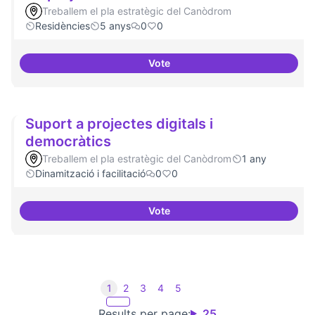
Treballem el pla estratègic del Canòdrom
Residències
5 anys
0
0
Vote
30 projectes residents referents
Suport a projectes digitals i
democràtics
Treballem el pla estratègic del Canòdrom
1 any
Dinamització i facilitació
0
0
Vote
Suport a projectes digitals i dem
1
2
3
4
5
Results per page:
25