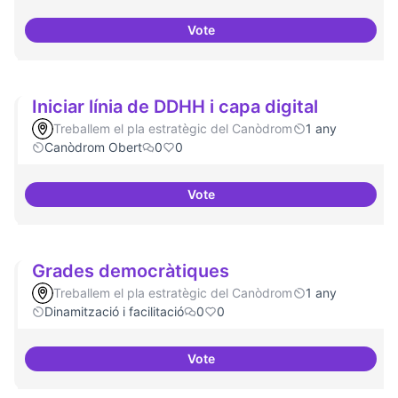
Vote
3-4 centres-lab internacionals
Iniciar línia de DDHH i capa digital
Treballem el pla estratègic del Canòdrom
1 any
Canòdrom Obert
0
0
Vote
Iniciar línia de DDHH i capa digita
Grades democràtiques
Treballem el pla estratègic del Canòdrom
1 any
Dinamització i facilitació
0
0
Vote
Grades democràtiques