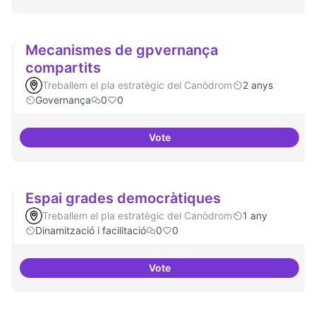
Mecanismes de gpvernança
compartits
Treballem el pla estratègic del Canòdrom
2 anys
Governança
0
0
Vote
Mecanismes de gpvernança com
Espai grades democràtiques
Treballem el pla estratègic del Canòdrom
1 any
Dinamització i facilitació
0
0
Vote
Espai grades democràtiques