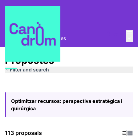
Mai
Log in
Main
Pla Estratègic
/
Propostes
Propostes
Filter and search
Optimitzar recursos: perspectiva estratègica i
quirúrgica
113 proposals