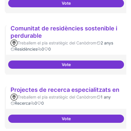
Vote
Tenir un programa formatiu a tots
Comunitat de residències sostenible i
perdurable
Treballem el pla estratègic del Canòdrom
2 anys
Residències
0
0
Vote
Comunitat de 
Projectes de recerca especialitzats en
Treballem el pla estratègic del Canòdrom
1 any
Recerca
0
0
Vote
Projectes de recerca especialitz