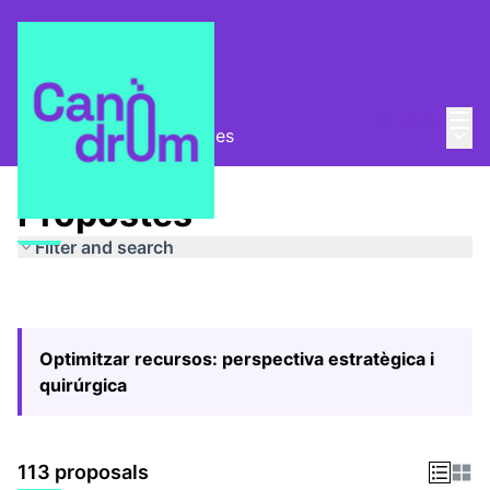
Mai
Log in
Main
Pla Estratègic
/
Propostes
Propostes
Filter and search
Optimitzar recursos: perspectiva estratègica i
quirúrgica
113 proposals