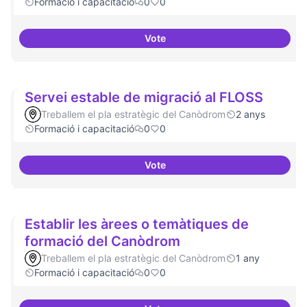
Formació i capacitació
0
0
Vote
Lobby per FLOSS i simplificació 
Servei estable de migració al FLOSS
Treballem el pla estratègic del Canòdrom
2 anys
Formació i capacitació
0
0
Vote
Servei estable de migració al FL
Establir les àrees o temàtiques de
formació del Canòdrom
Treballem el pla estratègic del Canòdrom
1 any
Formació i capacitació
0
0