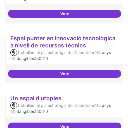
Vote
Antenes Ateneu a altres punts de 
Espai punter en innovació tecnològica
a nivell de recursos tècnics
Treballem el pla estratègic del Canòdrom
5 anys
Intangibles
0
0
Vote
Espai punter en innovació tecnol
Un espai d'utopies
Treballem el pla estratègic del Canòdrom
5 anys
Intangibles
0
0
Vote