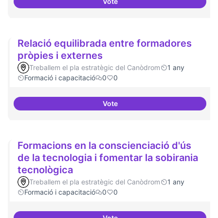
Vote
Establir les àrees o temàtiques
Relació equilibrada entre formadores
pròpies i externes
Treballem el pla estratègic del Canòdrom
1 any
Formació i capacitació
0
0
Vote
Relació equilibrada entre formad
Formacions en la conscienciació d'ús
de la tecnologia i fomentar la sobirania
tecnològica
Treballem el pla estratègic del Canòdrom
1 any
Formació i capacitació
0
0
Vote