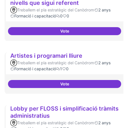
nivells que sigui referent
Treballem el pla estratègic del Canòdrom
2 anys
Formació i capacitació
0
0
Vote
Tenir un programa formatiu a tots
Artistes i programari lliure
Treballem el pla estratègic del Canòdrom
2 anys
Formació i capacitació
1
0
Vote
Artistes i programari lliure
Lobby per FLOSS i simplificació tràmits
administratius
Treballem el pla estratègic del Canòdrom
2 anys