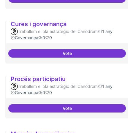
Un espai d'utopies
Cures i governança
Treballem el pla estratègic del Canòdrom
1 any
Governança
0
0
Vote
Cures i governança
Procés participatiu
Treballem el pla estratègic del Canòdrom
1 any
Governança
0
0
Vote
Procés participatiu