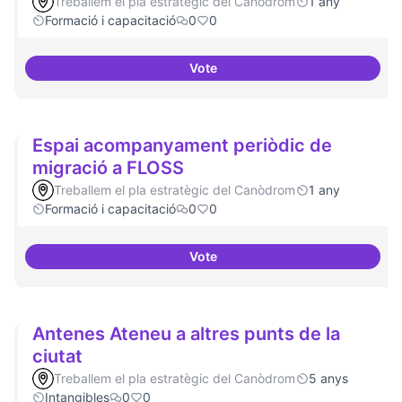
Treballem el pla estratègic del Canòdrom
1 any
Formació i capacitació
0
0
Vote
Formació FLOSS a Casals de Barr
Espai acompanyament periòdic de
migració a FLOSS
Treballem el pla estratègic del Canòdrom
1 any
Formació i capacitació
0
0
Vote
Espai acompanyament periòdic 
Antenes Ateneu a altres punts de la
ciutat
Treballem el pla estratègic del Canòdrom
5 anys
Intangibles
0
0