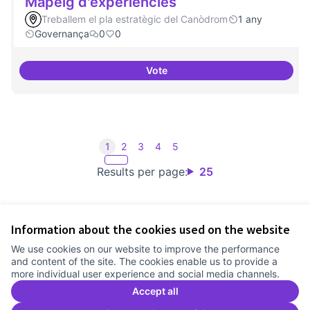
Mapeig d'experiències
Treballem el pla estratègic del Canòdrom
1 any
Governança
0
0
Vote
Mapeig d'experiències
1
2
3
4
5
Results per page:
25
Information about the cookies used on the website
Terms of Service
We use cookies on our website to improve the performance
Cookie settings
and content of the site. The cookies enable us to provide a
Comunitat Canòdrom at Facebook
(External link)
Comunitat Canòdrom at Instagram
(External link)
Comunitat Canòdrom at YouTube
(External link)
English
more individual user experience and social media channels.
Triar la llengua
Elegir el idioma
Choose language
Accept all