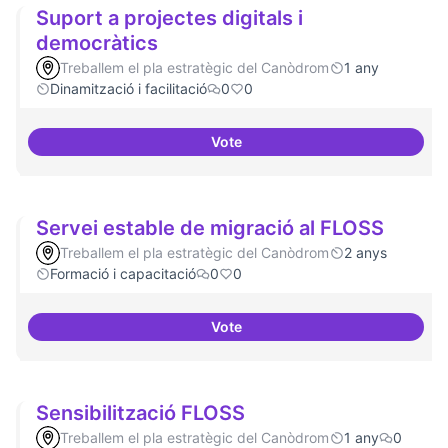
Suport a projectes digitals i
democràtics
Treballem el pla estratègic del Canòdrom
1 any
Dinamització i facilitació
0
0
Vote
Suport a projectes digitals i dem
Servei estable de migració al FLOSS
Treballem el pla estratègic del Canòdrom
2 anys
Formació i capacitació
0
0
Vote
Servei estable de migració al FL
Sensibilització FLOSS
Treballem el pla estratègic del Canòdrom
1 any
0