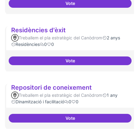
Vote
Residències i governança
Residències d'èxit
Treballem el pla estratègic del Canòdrom
2 anys
Residències
0
0
Vote
Residències d'èxit
Repositori de coneixement
Treballem el pla estratègic del Canòdrom
1 any
Dinamització i facilitació
0
0
Vote
Repositori de coneixement