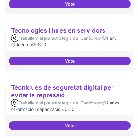
Vote
Temes: Intel·ligència artificial
Tecnologies lliures en servidors
Treballem el pla estratègic del Canòdrom
1 any
Recerca
0
0
Vote
Tecnologies lliures en servidors
Tècniques de seguretat digital per
evitar la repressió
Treballem el pla estratègic del Canòdrom
2 anys
Formació i capacitació
0
0
Vote
Tècniques de seguretat digital pe