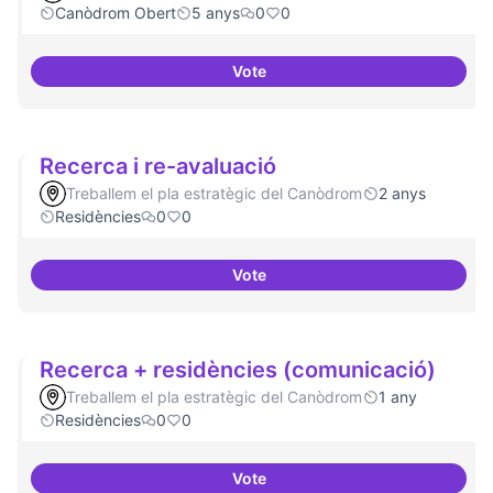
Canòdrom Obert
5 anys
0
0
Vote
Refugi en cas d'un tall a internet
Recerca i re-avaluació
Treballem el pla estratègic del Canòdrom
2 anys
Residències
0
0
Vote
Recerca i re-avaluació
Recerca + residències (comunicació)
Treballem el pla estratègic del Canòdrom
1 any
Residències
0
0
Vote
Recerca + residències (comunic