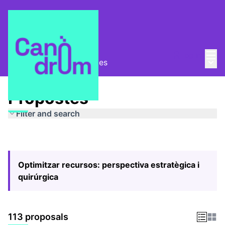
Mai
Log in
Main
Pla Estratègic
/
Propostes
Propostes
Filter and search
Optimitzar recursos: perspectiva estratègica i
quirúrgica
113 proposals