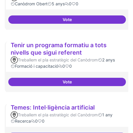
Canòdrom Obert
5 anys
0
0
Vote
Treball en xarxa amb projectes i
Tenir un programa formatiu a tots
nivells que sigui referent
Treballem el pla estratègic del Canòdrom
2 anys
Formació i capacitació
0
0
Vote
Tenir un programa formatiu a tots
Temes: Intel·ligència artificial
Treballem el pla estratègic del Canòdrom
1 any
Recerca
0
0