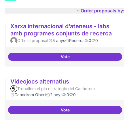
Order proposals by:
Xarxa internacional d'ateneus - labs
amb programes conjunts de recerca
Official proposal
5 anys
Recerca
0
0
Vote
Xarxa internacional d'ateneus -
Videojocs alternatius
Treballem el pla estratègic del Canòdrom
Canòdrom Obert
2 anys
0
0
Vote
Videojocs alternatius