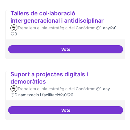
Tallers de col·laboració
intergeneracional i antidisciplinar
Treballem el pla estratègic del Canòdrom
1 any
0
0
Vote
Tallers de col·laboració intergene
Suport a projectes digitals i
democràtics
Treballem el pla estratègic del Canòdrom
1 any
Dinamització i facilitació
0
0
Vote
Suport a projectes digitals i dem