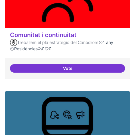
Comunitat i continuitat
Treballem el pla estratègic del Canòdrom
1 any
Residències
0
0
Vote
Comunitat i continuitat