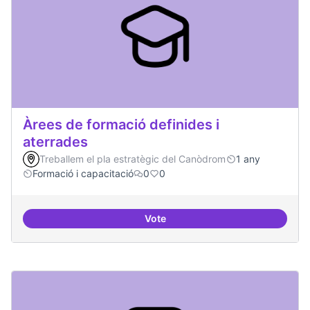
Àrees de formació definides i
aterrades
Treballem el pla estratègic del Canòdrom
1 any
Formació i capacitació
0
0
Vote
Àrees de formació definides i at