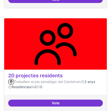
10 projectes consolidats
20 projectes residents
Treballem el pla estratègic del Canòdrom
2 anys
Residències
0
0
Vote
20 projectes residents