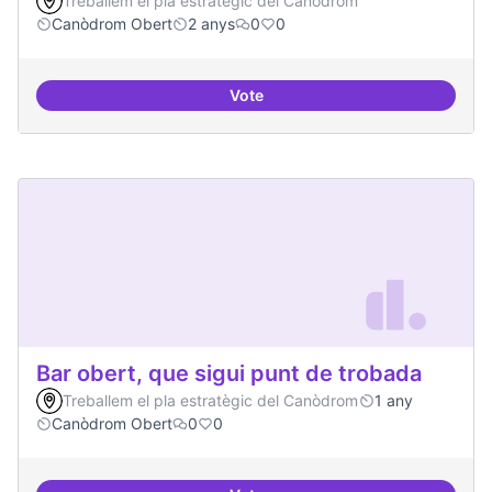
Treballem el pla estratègic del Canòdrom
Canòdrom Obert
2 anys
0
0
Vote
Bar obert i dinamitzat
Bar obert, que sigui punt de trobada
Treballem el pla estratègic del Canòdrom
1 any
Canòdrom Obert
0
0