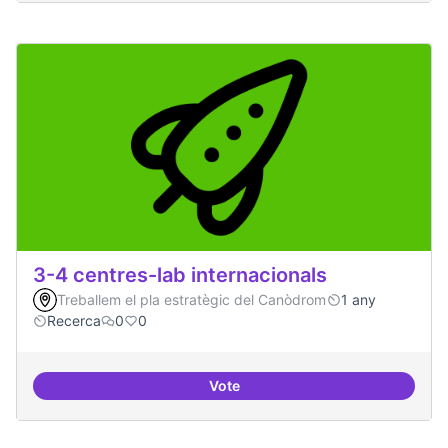
3-4 centres-lab internacionals
Treballem el pla estratègic del Canòdrom
1 any
Recerca
0
0
Vote
3-4 centres-lab internacionals