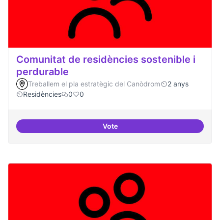
Comunitat de residències sostenible i
perdurable
Treballem el pla estratègic del Canòdrom
2 anys
Residències
0
0
Vote
Comunitat de r