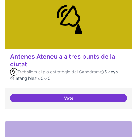
Antenes Ateneu a altres punts de la
ciutat
Treballem el pla estratègic del Canòdrom
5 anys
Intangibles
0
0
Vote
Antenes Ateneu a altres punts de 