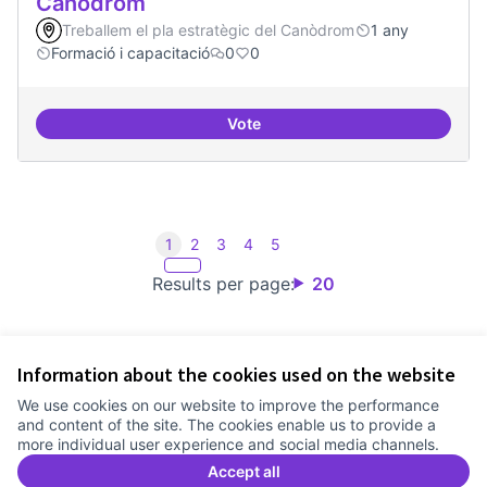
Canòdrom
Treballem el pla estratègic del Canòdrom
1 any
Formació i capacitació
0
0
Vote
Consolidar oferta antena Ciber
1
2
3
4
5
Results per page:
20
Information about the cookies used on the website
Terms of Service
We use cookies on our website to improve the performance
Cookie settings
and content of the site. The cookies enable us to provide a
Comunitat Canòdrom at Facebook
(External link)
Comunitat Canòdrom at Instagram
(External link)
Comunitat Canòdrom at YouTube
(External link)
English
more individual user experience and social media channels.
Triar la llengua
Elegir el idioma
Choose language
Accept all