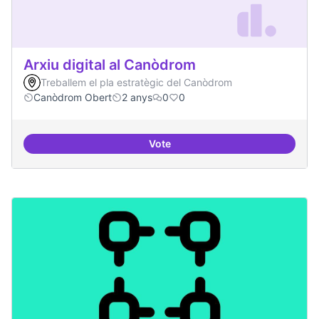
Arxiu digital al Canòdrom
Treballem el pla estratègic del Canòdrom
Canòdrom Obert
2 anys
0
0
Vote
Arxiu digital al Canòdrom