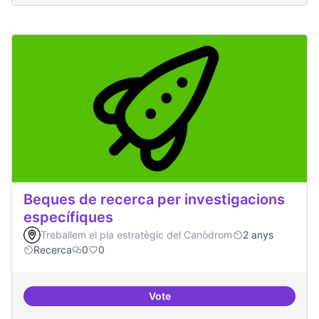
Beques de recerca per investigacions
específiques
Treballem el pla estratègic del Canòdrom
2 anys
Recerca
0
0
Vote
Beques de recerca per investiga