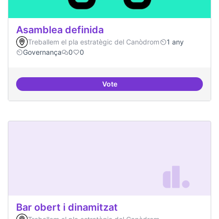
Asamblea definida
Treballem el pla estratègic del Canòdrom
1 any
Governança
0
0
Vote
Asamblea definida
Bar obert i dinamitzat