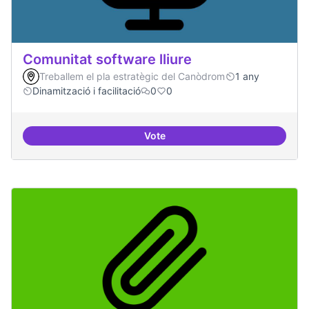
Comunitat software lliure
Treballem el pla estratègic del Canòdrom
1 any
Dinamització i facilitació
0
0
Vote
Comunitat software lliure