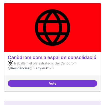
Canòdrom com a espai de consolidació
Treballem el pla estratègic del Canòdrom
Residències
5 anys
0
0
Vote
Canòdrom com a espai de consol