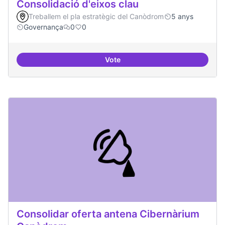
Consolidació d'eixos clau
Treballem el pla estratègic del Canòdrom
5 anys
Governança
0
0
Vote
Consolidació d'eixos clau
Consolidar oferta antena Cibernàrium