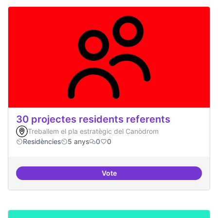
30 projectes residents referents
Treballem el pla estratègic del Canòdrom
Residències
5 anys
0
0
Vote
30 projectes residents referents