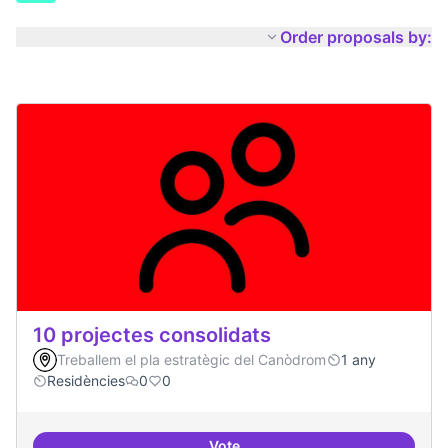
Order proposals by:
10 projectes consolidats
Treballem el pla estratègic del Canòdrom
1 any
Residències
0
0
Vote