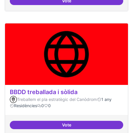
Vote
Bar obert, que sigui punt de trob
BBDD treballada i sòlida
Treballem el pla estratègic del Canòdrom
1 any
Residències
0
0
Vote
BBDD treballada i sòlida