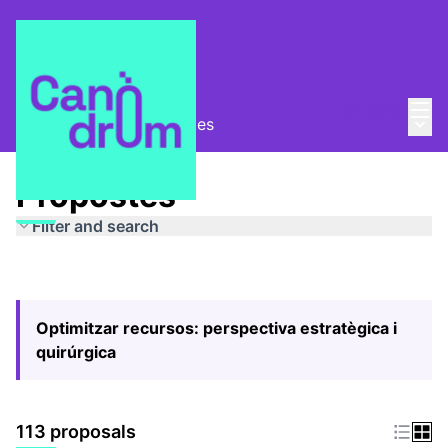
Mai
Log in
Main
Pla Estratègic
/
Propostes
Propostes
Filter and search
Optimitzar recursos: perspectiva estratègica i
quirúrgica
113 proposals