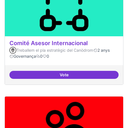
Comité Asesor Internacional
Treballem el pla estratègic del Canòdrom
2 anys
Governança
0
0
Vote
Comité Asesor Internacional