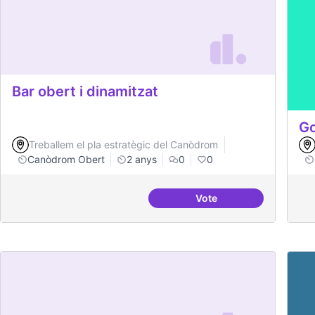
Bar obert i dinamitzat
Go
Treballem el pla estratègic del Canòdrom
Canòdrom Obert
2 anys
0
0
Vote
Bar obert i dinamitzat