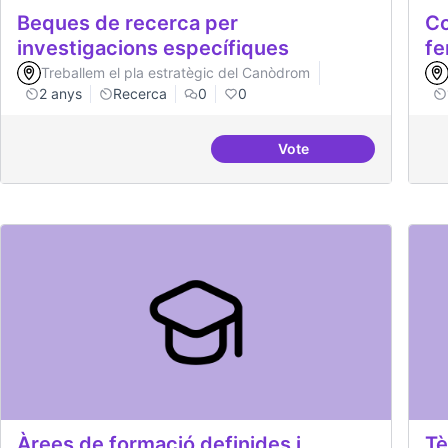
Beques de recerca per
Co
investigacions específiques
fe
Treballem el pla estratègic del Canòdrom
2 anys
Recerca
0
0
Vote
Beques de recerca per 
Àrees de formació definides i
Tè