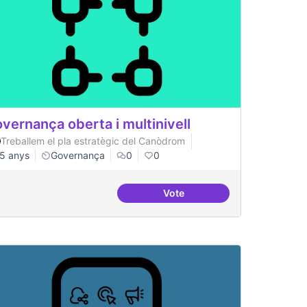
vernança oberta i multinivell
Treballem el pla estratègic del Canòdrom
5 anys
Governança
0
0
Vote
Governança oberta i multiniv