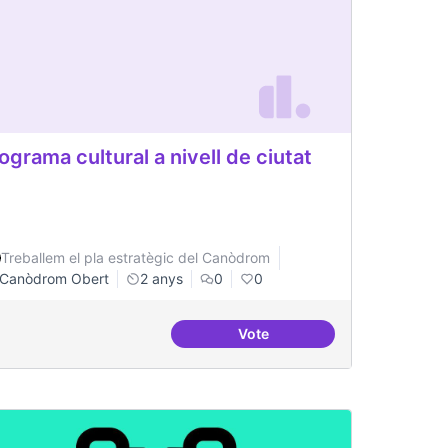
ograma cultural a nivell de ciutat
Treballem el pla estratègic del Canòdrom
Canòdrom Obert
2 anys
0
0
Vote
 de consolidació
Programa cultural a nivell de