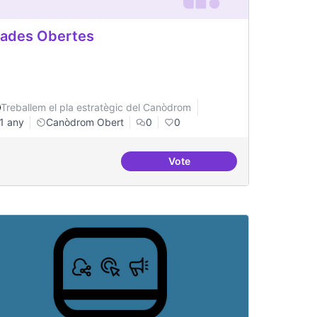
ades Obertes
Treballem el pla estratègic del Canòdrom
1 any
Canòdrom Obert
0
0
Vote
inistració pública
Grades Obertes