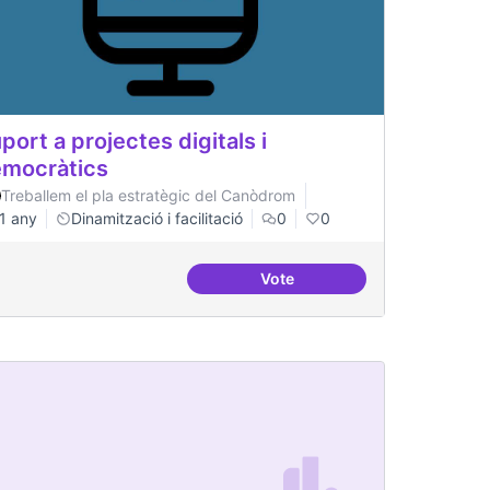
port a projectes digitals i
mocràtics
Treballem el pla estratègic del Canòdrom
1 any
Dinamització i facilitació
0
0
Vote
tal
Suport a projectes digitals i