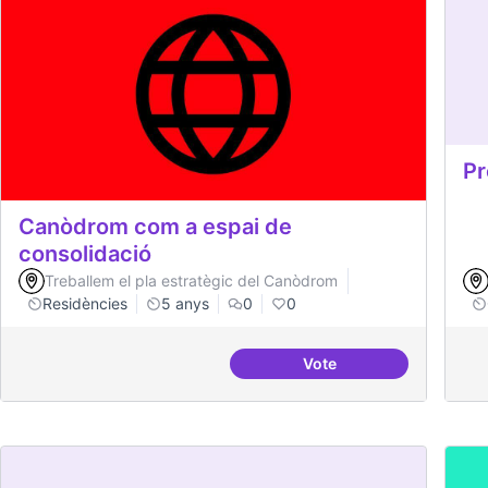
Pr
Canòdrom com a espai de
consolidació
Treballem el pla estratègic del Canòdrom
Residències
5 anys
0
0
Vote
Canòdrom com a espai