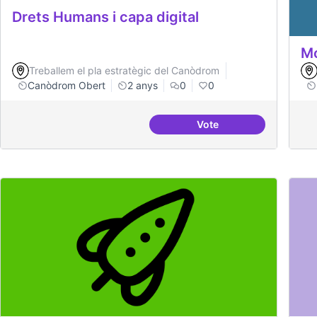
Drets Humans i capa digital
Mo
Treballem el pla estratègic del Canòdrom
Canòdrom Obert
2 anys
0
0
Vote
Drets Humans i capa di