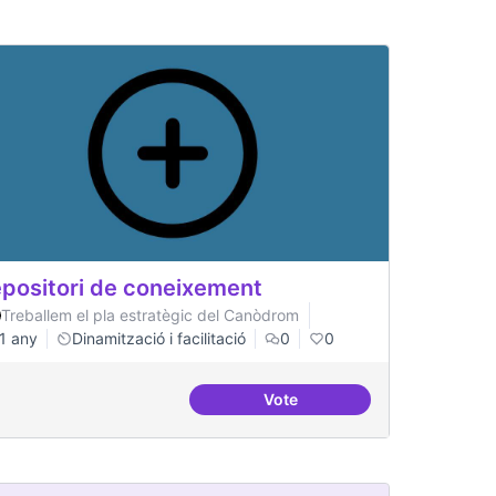
positori de coneixement
Treballem el pla estratègic del Canòdrom
1 any
Dinamització i facilitació
0
0
Vote
Repositori de coneixement