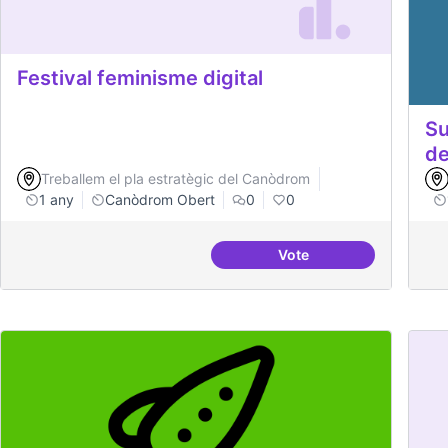
Festival feminisme digital
Su
de
Treballem el pla estratègic del Canòdrom
1 any
Canòdrom Obert
0
0
Vote
Festival feminisme digi