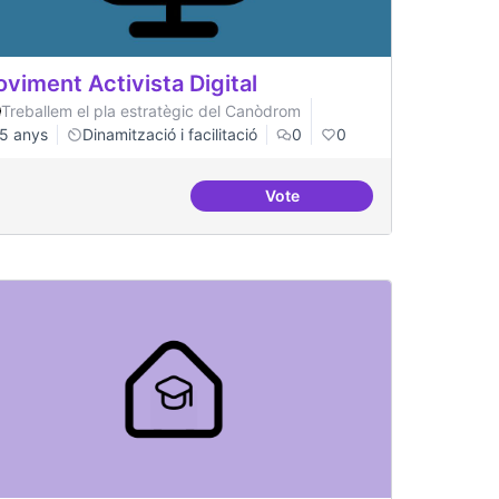
viment Activista Digital
Treballem el pla estratègic del Canòdrom
5 anys
Dinamització i facilitació
0
0
Vote
gital
Moviment Activista Digital