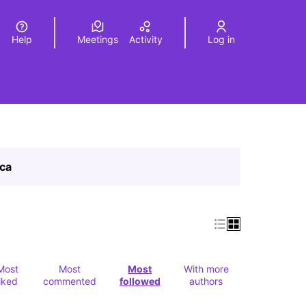
Help
Meetings
Activity
Log in
a
Elegir el idioma
Choose language
ica
Most
Most
Most
With more
liked
commented
followed
authors