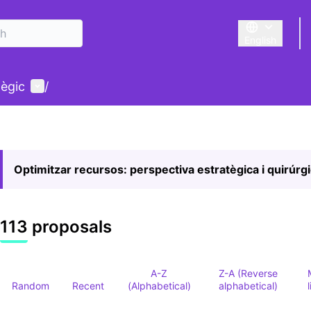
English
Triar la llengu
User menu
tègic
/
Optimitzar recursos: perspectiva estratègica i quirúrg
113 proposals
A-Z
Z-A (Reverse
Random
Recent
(Alphabetical)
alphabetical)