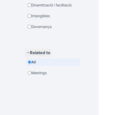
Dinamització i facilitació
Intangibles
Governança
Related to
All
Meetings