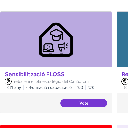
Sensibilització FLOSS
Re
Treballem el pla estratègic del Canòdrom
1 any
Formació i capacitació
0
0
Vote
Sensibilització FLOSS