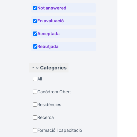
Not answered
En avaluació
Acceptada
Rebutjada
~ Categories
All
Canòdrom Obert
Residències
Recerca
Formació i capacitació