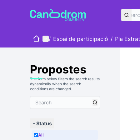
Home
Main menu
/
Espai de participació
/
Pla Estra
Propostes
The form below filters the search results
dynamically when the search
conditions are changed.
Status
All