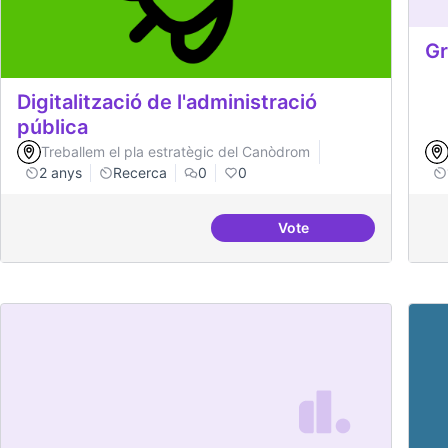
Gr
Digitalització de l'administració
pública
Treballem el pla estratègic del Canòdrom
2 anys
Recerca
0
0
Vote
Digitalització de l'adm