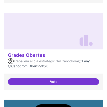
Grades Obertes
Treballem el pla estratègic del Canòdrom
1 any
Canòdrom Obert
0
0
Vote
Grades Obertes