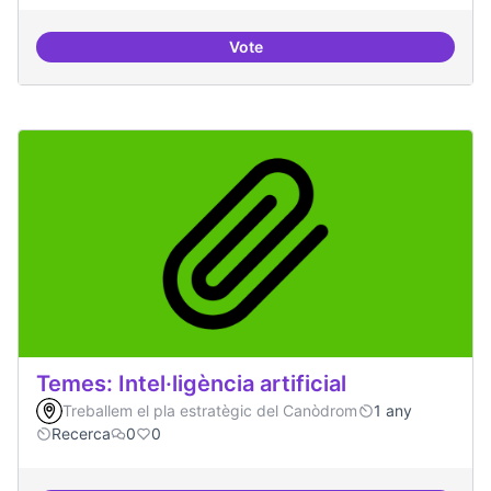
Vote
Bar obert i dinamitzat
Temes: Intel·ligència artificial
Treballem el pla estratègic del Canòdrom
1 any
Recerca
0
0