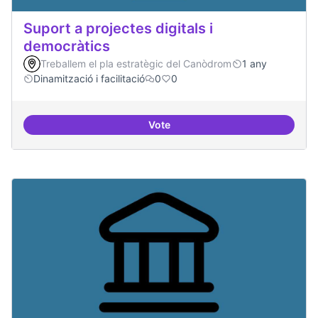
Suport a projectes digitals i
democràtics
Treballem el pla estratègic del Canòdrom
1 any
Dinamització i facilitació
0
0
Vote
Suport a projectes digitals i dem