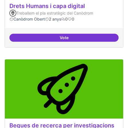
Drets Humans i capa digital
Treballem el pla estratègic del Canòdrom
Canòdrom Obert
2 anys
0
0
Vote
Drets Humans i capa digital
Beques de recerca per investigacions