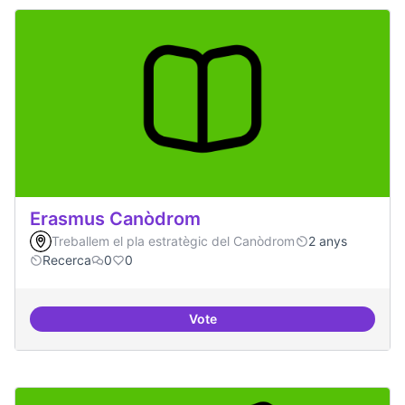
Erasmus Canòdrom
Treballem el pla estratègic del Canòdrom
2 anys
Recerca
0
0
Vote
Erasmus Canòdrom