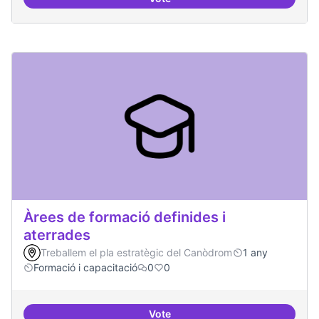
Punt de defensa de Drets Digitals
Àrees de formació definides i
aterrades
Treballem el pla estratègic del Canòdrom
1 any
Formació i capacitació
0
0
Vote