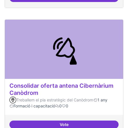
Àrees de formació definides i at
Consolidar oferta antena Cibernàrium
Canòdrom
Treballem el pla estratègic del Canòdrom
1 any
Formació i capacitació
0
0
Vote
Consolidar oferta antena Ciber