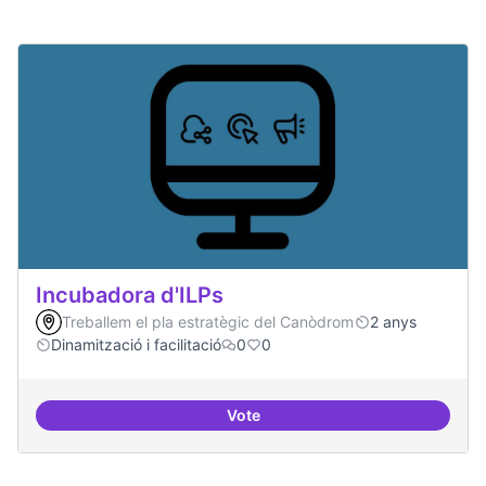
Incubadora d'ILPs
Treballem el pla estratègic del Canòdrom
2 anys
Dinamització i facilitació
0
0
Vote
Incubadora d'ILPs