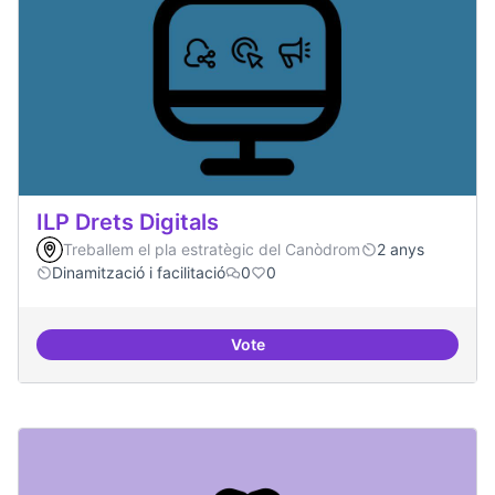
ILP Drets Digitals
Treballem el pla estratègic del Canòdrom
2 anys
Dinamització i facilitació
0
0
Vote
ILP Drets Digitals