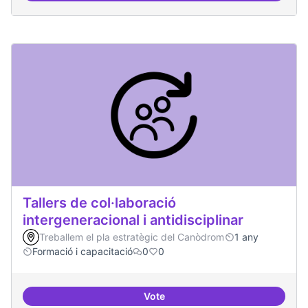
Tallers de col·laboració
intergeneracional i antidisciplinar
Treballem el pla estratègic del Canòdrom
1 any
Formació i capacitació
0
0
Vote
Tallers de col·laboració intergene