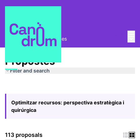
Mai
Log in
Main
Pla Estratègic
/
Propostes
Propostes
Filter and search
Optimitzar recursos: perspectiva estratègica i
quirúrgica
113 proposals