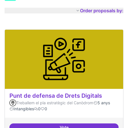
Order proposals by:
Punt de defensa de Drets Digitals
Treballem el pla estratègic del Canòdrom
5 anys
Intangibles
0
0
Vote