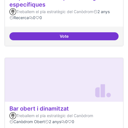
específiques
Treballem el pla estratègic del Canòdrom
2 anys
Recerca
0
0
Vote
Beques de recerca per investiga
Bar obert i dinamitzat
Treballem el pla estratègic del Canòdrom
Canòdrom Obert
2 anys
0
0