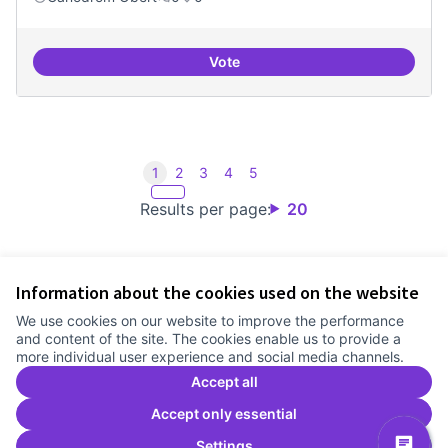
Vote
Iniciar línia de DDHH i capa digita
1
2
3
4
5
Results per page:
20
Information about the cookies used on the website
Terms of Service
We use cookies on our website to improve the performance
Cookie settings
and content of the site. The cookies enable us to provide a
Comunitat Canòdrom at Facebook
(External link)
Comunitat Canòdrom at Instagram
(External link)
Comunitat Canòdrom at YouTube
(External link)
English
more individual user experience and social media channels.
Triar la llengua
Elegir el idioma
Choose language
Accept all
Accept only essential
Settings
C
(E