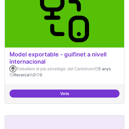
Model exportable - guifinet a nivell
internacional
Treballem el pla estratègic del Canòdrom
5 anys
Recerca
0
0
Vote
Model exportable - guifinet a nive