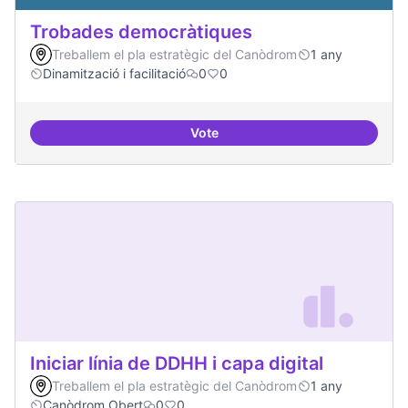
Trobades democràtiques
Treballem el pla estratègic del Canòdrom
1 any
Dinamització i facilitació
0
0
Vote
Trobades democràtiques
Iniciar línia de DDHH i capa digital
Treballem el pla estratègic del Canòdrom
1 any
Canòdrom Obert
0
0