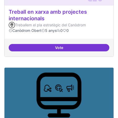
Treball en xarxa amb projectes
internacionals
Treballem el pla estratègic del Canòdrom
Canòdrom Obert
5 anys
0
0
Vote
Treball en xarxa amb projectes i