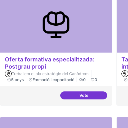
Oferta formativa especialitzada:
Ta
Postgrau propi
in
Treballem el pla estratègic del Canòdrom
5 anys
Formació i capacitació
0
0
Vote
Oferta formativa espec