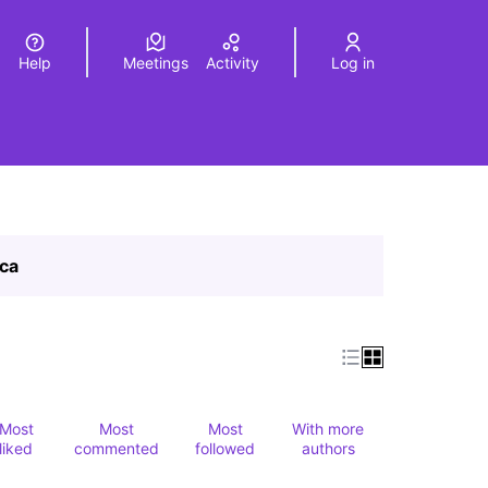
Help
Meetings
Activity
Log in
a
Elegir el idioma
Choose language
ica
Most
Most
Most
With more
liked
commented
followed
authors