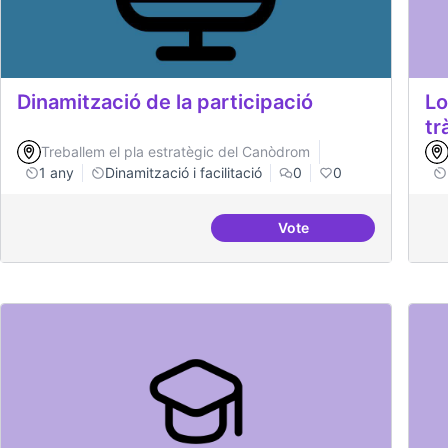
Dinamització de la participació
Lo
tr
Treballem el pla estratègic del Canòdrom
1 any
Dinamització i facilitació
0
0
Vote
Dinamització de la part