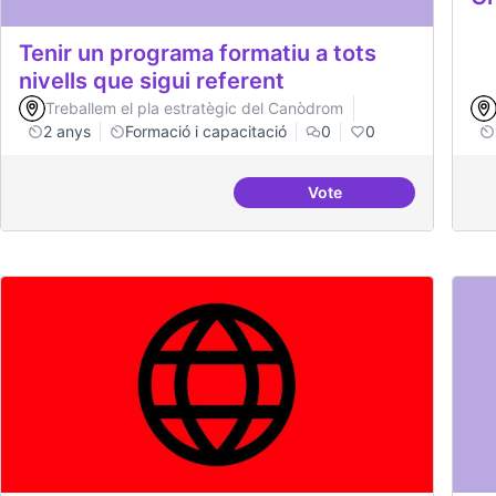
Tenir un programa formatiu a tots
nivells que sigui referent
Treballem el pla estratègic del Canòdrom
2 anys
Formació i capacitació
0
0
Vote
Tenir un programa forma