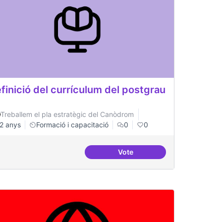
finició del currículum del postgrau
Treballem el pla estratègic del Canòdrom
2 anys
Formació i capacitació
0
0
Vote
ena Cibernàrium Canòdrom
Definició del currículum del