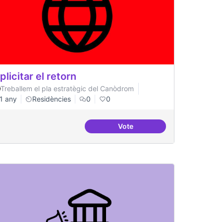
plicitar el retorn
Treballem el pla estratègic del Canòdrom
1 any
Residències
0
0
Vote
regular
Explicitar el retorn