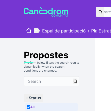
Home
Main menu
/
Espai de participació
/
Pla Estra
Propostes
The form below filters the search results
dynamically when the search
conditions are changed.
Status
All