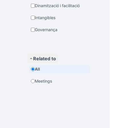
Dinamització i facilitació
Intangibles
Governança
Related to
All
Meetings