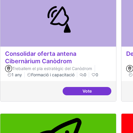
Consolidar oferta antena
De
Cibernàrium Canòdrom
Treballem el pla estratègic del Canòdrom
1 any
Formació i capacitació
0
0
Vote
Consolidar oferta ant