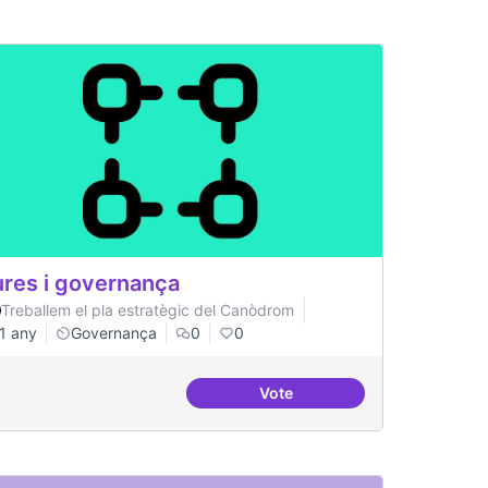
res i governança
Treballem el pla estratègic del Canòdrom
1 any
Governança
0
0
Vote
a
Cures i governança