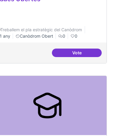
Treballem el pla estratègic del Canòdrom
1 any
Canòdrom Obert
0
0
Vote
tiu a tots nivells que sigui referent
Grades Obertes