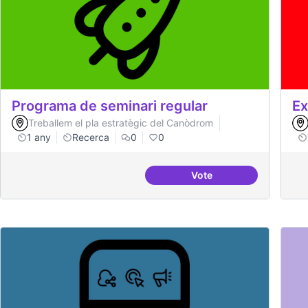
Programa de seminari regular
Ex
Treballem el pla estratègic del Canòdrom
1 any
Recerca
0
0
Vote
Programa de seminari 