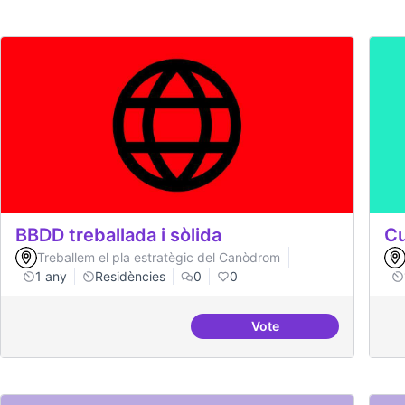
BBDD treballada i sòlida
Cu
Treballem el pla estratègic del Canòdrom
1 any
Residències
0
0
Vote
BBDD treballada i sòlid