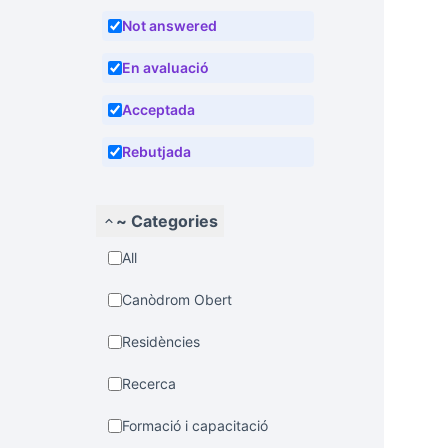
Not answered
En avaluació
Acceptada
Rebutjada
~ Categories
All
Canòdrom Obert
Residències
Recerca
Formació i capacitació