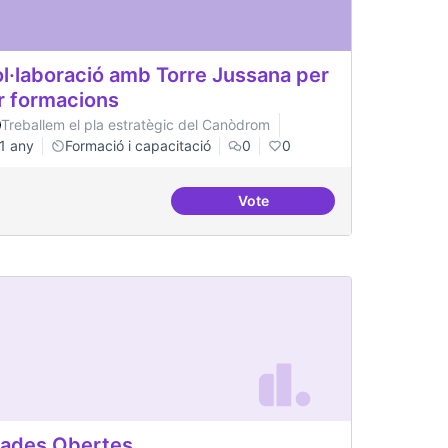
l·laboració amb Torre Jussana per
r formacions
Treballem el pla estratègic del Canòdrom
1 any
Formació i capacitació
0
0
Vote
emàtiques de formació del Canòdrom
Col·laboració amb Torre Jus
ades Obertes