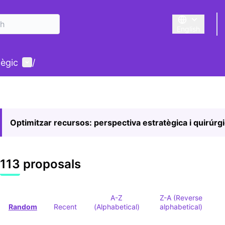
English
Triar la llengu
User menu
tègic
/
Optimitzar recursos: perspectiva estratègica i quirúrg
113 proposals
A-Z
Z-A (Reverse
Random
Recent
(Alphabetical)
alphabetical)