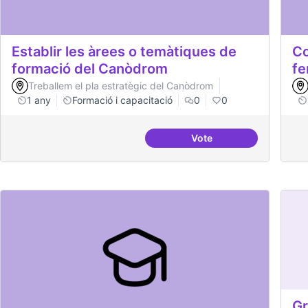
Establir les àrees o temàtiques de
Co
formació del Canòdrom
fe
Treballem el pla estratègic del Canòdrom
1 any
Formació i capacitació
0
0
Vote
Establir les àrees o t
Gr