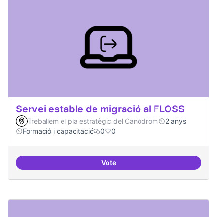
Servei estable de migració al FLOSS
Treballem el pla estratègic del Canòdrom
2 anys
Formació i capacitació
0
0
Vote
Servei estable de migració al FL