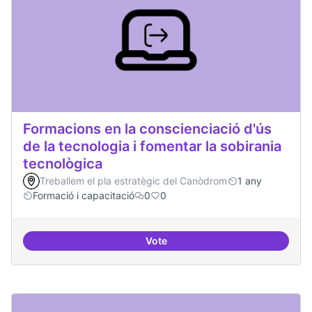
Formacions en la conscienciació d'ús
de la tecnologia i fomentar la sobirania
tecnològica
Treballem el pla estratègic del Canòdrom
1 any
Formació i capacitació
0
0
Vote
Formacions en la conscienciació d