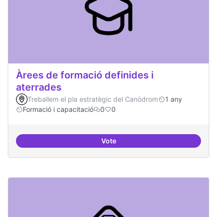
Àrees de formació definides i
aterrades
Treballem el pla estratègic del Canòdrom
1 any
Formació i capacitació
0
0
Vote
Àrees de formació definides i at