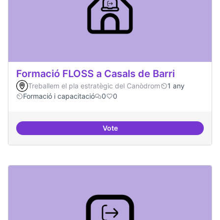
Formació FLOSS a Casals de Barri
Treballem el pla estratègic del Canòdrom
1 any
Formació i capacitació
0
0
Vote
Formació FLOSS a Casals de Barr