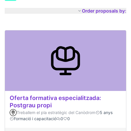
Order proposals by:
Oferta formativa especialitzada:
Postgrau propi
Treballem el pla estratègic del Canòdrom
5 anys
Formació i capacitació
0
0