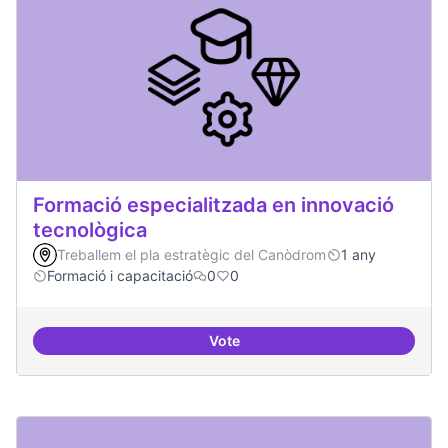
Formació especialitzada en innovació
tecnològica
Treballem el pla estratègic del Canòdrom
1 any
Formació i capacitació
0
0
Vote
Formació especialitzada en inno