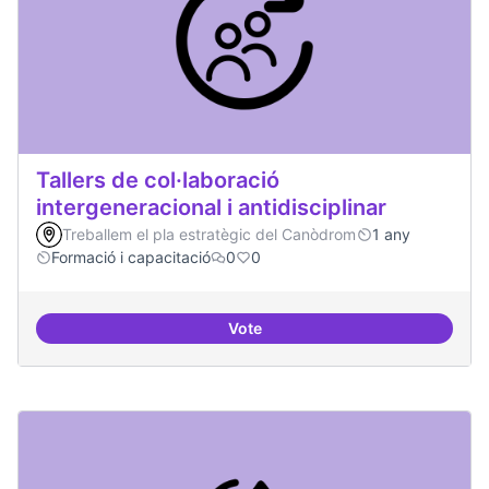
Tallers de col·laboració
intergeneracional i antidisciplinar
Treballem el pla estratègic del Canòdrom
1 any
Formació i capacitació
0
0
Vote
Tallers de col·laboració intergene