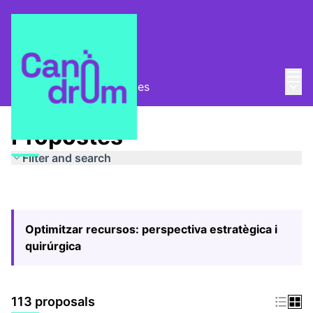
Mai
Log in
Main
Pla Estratègic
/
Propostes
Propostes
Filter and search
Optimitzar recursos: perspectiva estratègica i
quirúrgica
113 proposals