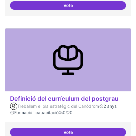
Vote
Tècniques de seguretat digital per
Definició del currículum del postgrau
Treballem el pla estratègic del Canòdrom
2 anys
Formació i capacitació
0
0
Vote
Definició del currículum del pos