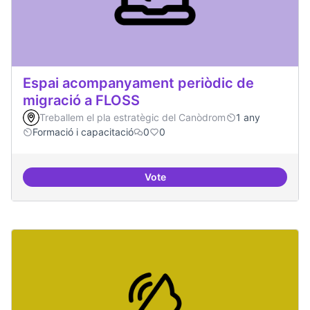
Espai acompanyament periòdic de
migració a FLOSS
Treballem el pla estratègic del Canòdrom
1 any
Formació i capacitació
0
0
Vote
Espai acompanyament periòdic d