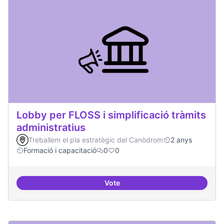
Lobby per FLOSS i simplificació tràmits
administratius
Treballem el pla estratègic del Canòdrom
2 anys
Formació i capacitació
0
0
Vote
Lobby per FLOSS i simplificació 