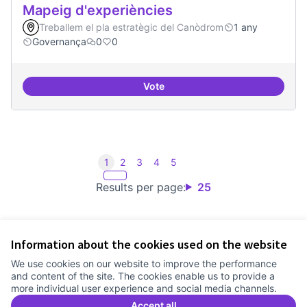
Mapeig d'experiències
Treballem el pla estratègic del Canòdrom
1 any
Governança
0
0
Vote
Mapeig d'experiències
1
2
3
4
5
Results per page:
25
Information about the cookies used on the website
Terms of Service
We use cookies on our website to improve the performance
Cookie settings
and content of the site. The cookies enable us to provide a
Comunitat Canòdrom at Facebook
(External link)
Comunitat Canòdrom at Instagram
(External link)
Comunitat Canòdrom at YouTube
(External link)
English
more individual user experience and social media channels.
Triar la llengua
Elegir el idioma
Choose language
Accept all