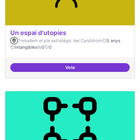
Un espai d'utopies
Treballem el pla estratègic del Canòdrom
5 anys
Intangibles
0
0
Vote
Un espai d'utopies