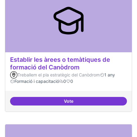
Establir les àrees o temàtiques de
formació del Canòdrom
Treballem el pla estratègic del Canòdrom
1 any
Formació i capacitació
0
0
Vote
Establir les àrees o temàtiques 