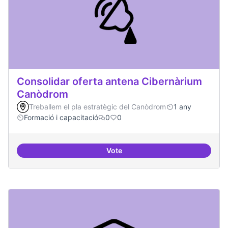
Consolidar oferta antena Cibernàrium
Canòdrom
Treballem el pla estratègic del Canòdrom
1 any
Formació i capacitació
0
0
Vote
Consolidar oferta antena Ciber