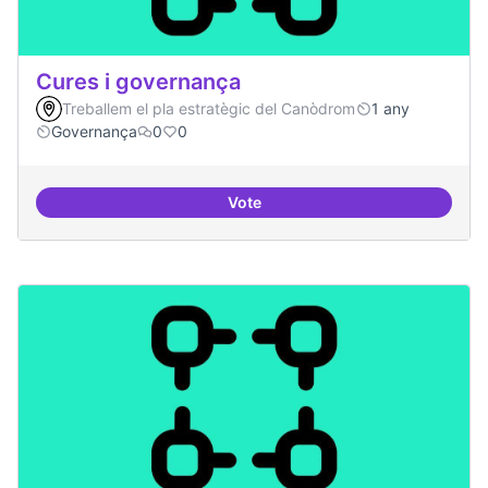
Cures i governança
Treballem el pla estratègic del Canòdrom
1 any
Governança
0
0
Vote
Cures i governança