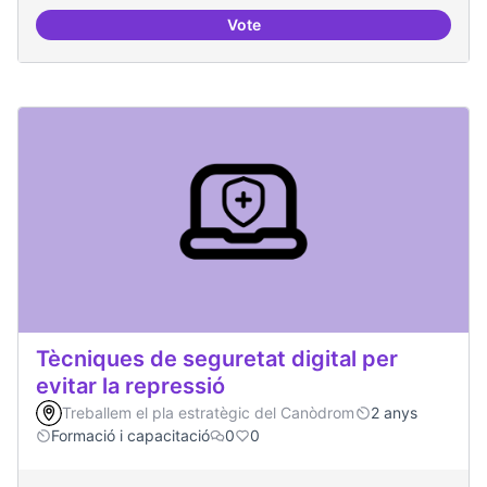
Vote
Oferta formativa especialitzada:
Tècniques de seguretat digital per
evitar la repressió
Treballem el pla estratègic del Canòdrom
2 anys
Formació i capacitació
0
0