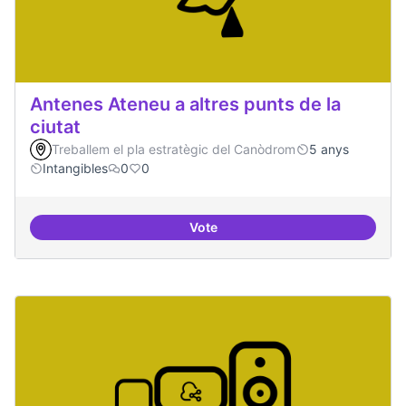
Antenes Ateneu a altres punts de la
ciutat
Treballem el pla estratègic del Canòdrom
5 anys
Intangibles
0
0
Vote
Antenes Ateneu a altres punts de 