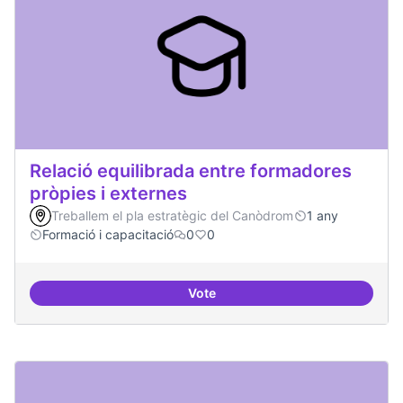
Relació equilibrada entre formadores
pròpies i externes
Treballem el pla estratègic del Canòdrom
1 any
Formació i capacitació
0
0
Vote
Relació equilibrada entre formad