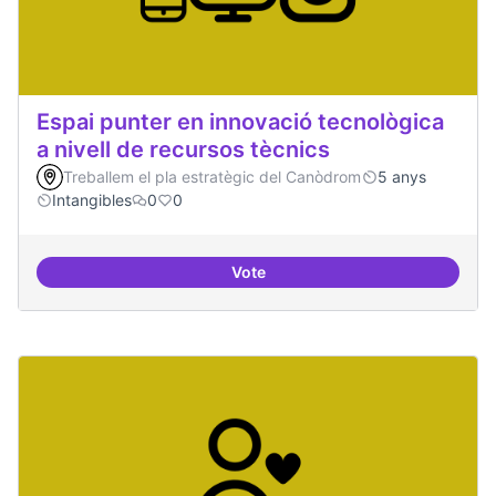
Espai punter en innovació tecnològica
a nivell de recursos tècnics
Treballem el pla estratègic del Canòdrom
5 anys
Intangibles
0
0
Vote
Espai punter en innovació tecnolò