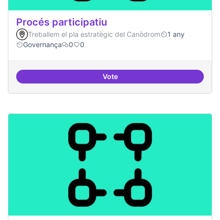
Procés participatiu
Treballem el pla estratègic del Canòdrom
1 any
Governança
0
0
Vote
Procés participatiu