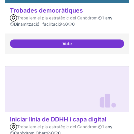
Trobades democràtiques
Treballem el pla estratègic del Canòdrom
1 any
Dinamització i facilitació
0
0
Vote
Trobades democràtiques
Iniciar línia de DDHH i capa digital
Treballem el pla estratègic del Canòdrom
1 any
Canòdrom Obert
0
0