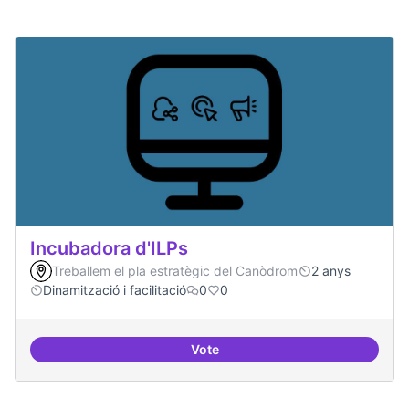
Incubadora d'ILPs
Treballem el pla estratègic del Canòdrom
2 anys
Dinamització i facilitació
0
0
Vote
Incubadora d'ILPs