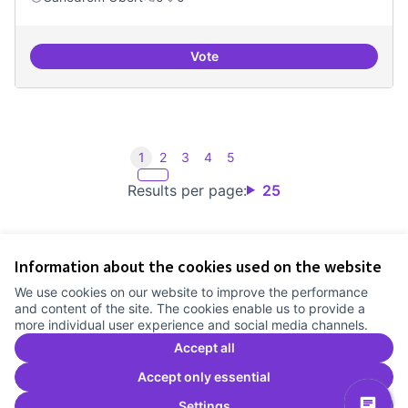
Vote
Iniciar línia de DDHH i capa digita
1
2
3
4
5
Results per page:
25
Information about the cookies used on the website
Terms of Service
We use cookies on our website to improve the performance
Cookie settings
and content of the site. The cookies enable us to provide a
Comunitat Canòdrom at Facebook
(External link)
Comunitat Canòdrom at Instagram
(External link)
Comunitat Canòdrom at YouTube
(External link)
English
more individual user experience and social media channels.
Triar la llengua
Elegir el idioma
Choose language
Accept all
Accept only essential
Settings
C
(E