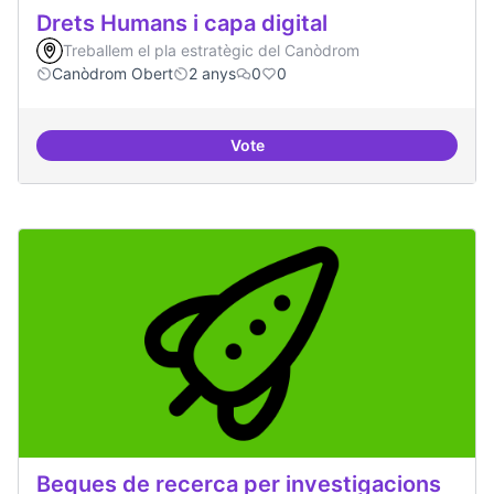
Drets Humans i capa digital
Treballem el pla estratègic del Canòdrom
Canòdrom Obert
2 anys
0
0
Vote
Drets Humans i capa digital
Beques de recerca per investigacions