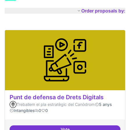
Order proposals by:
Punt de defensa de Drets Digitals
Treballem el pla estratègic del Canòdrom
5 anys
Intangibles
0
0
Vote