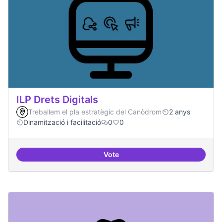
ILP Drets Digitals
Treballem el pla estratègic del Canòdrom
2 anys
Dinamització i facilitació
0
0
Vote
ILP Drets Digitals