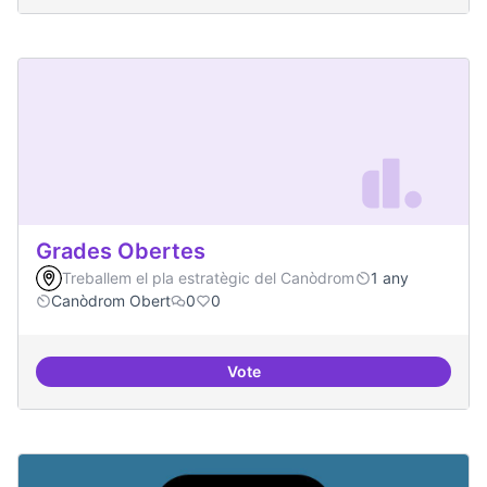
Grades Obertes
Treballem el pla estratègic del Canòdrom
1 any
Canòdrom Obert
0
0
Vote
Grades Obertes