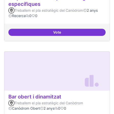
específiques
Treballem el pla estratègic del Canòdrom
2 anys
Recerca
0
0
Vote
Beques de recerca per investiga
Bar obert i dinamitzat
Treballem el pla estratègic del Canòdrom
Canòdrom Obert
2 anys
0
0