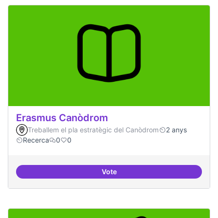
Erasmus Canòdrom
Treballem el pla estratègic del Canòdrom
2 anys
Recerca
0
0
Vote
Erasmus Canòdrom