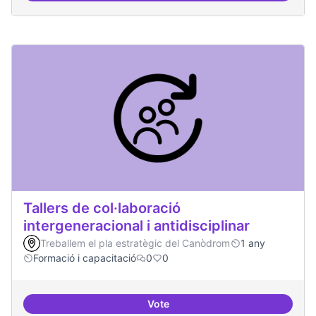
Tallers de col·laboració
intergeneracional i antidisciplinar
Treballem el pla estratègic del Canòdrom
1 any
Formació i capacitació
0
0
Vote
Tallers de col·laboració intergene