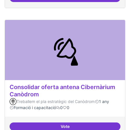
Àrees de formació definides i at
Consolidar oferta antena Cibernàrium
Canòdrom
Treballem el pla estratègic del Canòdrom
1 any
Formació i capacitació
0
0
Vote
Consolidar oferta antena Ciber