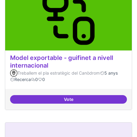
Model exportable - guifinet a nivell
internacional
Treballem el pla estratègic del Canòdrom
5 anys
Recerca
0
0
Vote
Model exportable - guifinet a nive