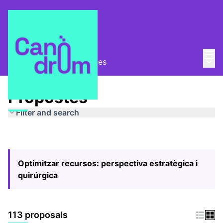
Mai
Log in
Main
Pla Estratègic
/
Propostes
Propostes
Filter and search
Optimitzar recursos: perspectiva estratègica i
quirúrgica
113 proposals