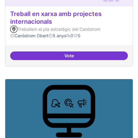
Treball en xarxa amb projectes
internacionals
Treballem el pla estratègic del Canòdrom
Canòdrom Obert
5 anys
0
0
Vote
Treball en xarxa amb projectes i