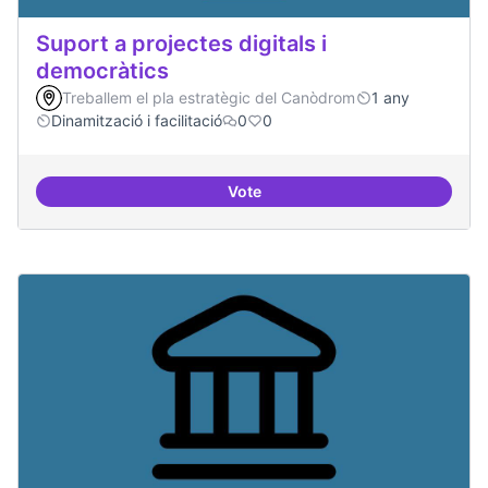
Suport a projectes digitals i
democràtics
Treballem el pla estratègic del Canòdrom
1 any
Dinamització i facilitació
0
0
Vote
Suport a projectes digitals i dem