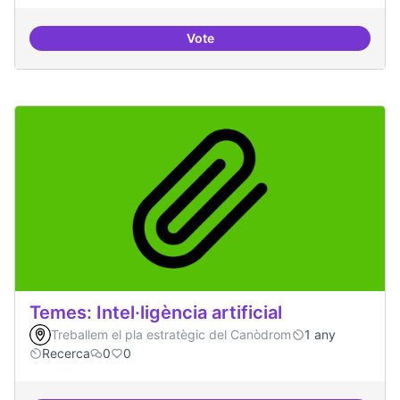
Vote
Bar obert i dinamitzat
Temes: Intel·ligència artificial
Treballem el pla estratègic del Canòdrom
1 any
Recerca
0
0