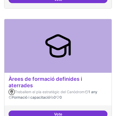
Punt de defensa de Drets Digitals
Àrees de formació definides i
aterrades
Treballem el pla estratègic del Canòdrom
1 any
Formació i capacitació
0
0
Vote