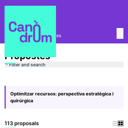
Mai
Log in
Main
Pla Estratègic
/
Propostes
Propostes
Filter and search
Optimitzar recursos: perspectiva estratègica i
quirúrgica
113 proposals