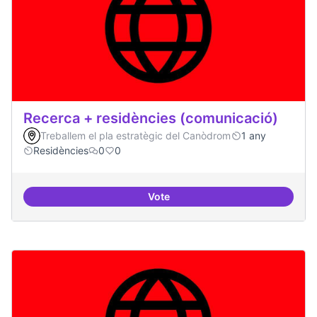
Recerca + residències (comunicació)
Treballem el pla estratègic del Canòdrom
1 any
Residències
0
0
Vote
Recerca + residències (comunica