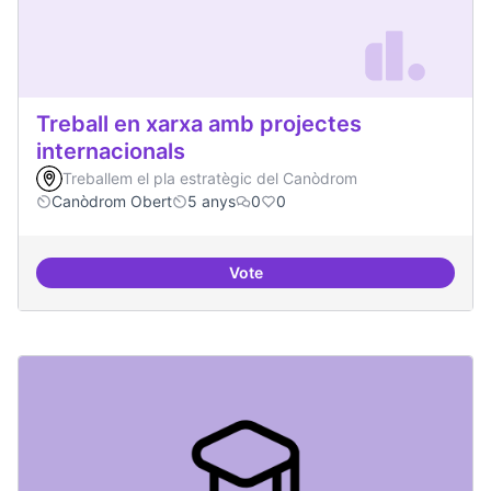
Treball en xarxa amb projectes
internacionals
Treballem el pla estratègic del Canòdrom
Canòdrom Obert
5 anys
0
0
Vote
Treball en xarxa amb projectes i