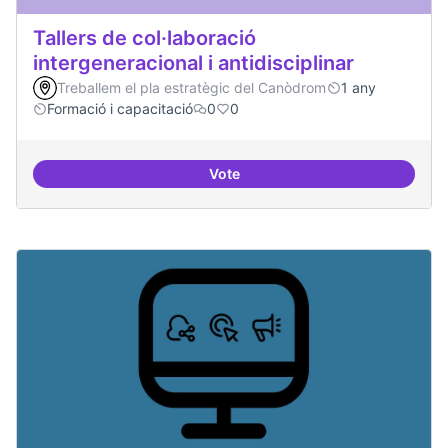
Tallers de col·laboració
intergeneracional i antidisciplinar
Treballem el pla estratègic del Canòdrom
1 any
Formació i capacitació
0
0
Vote
Tallers de col·laboració intergene