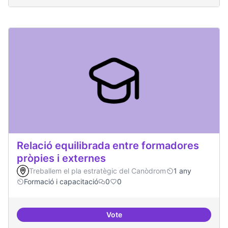
Relació equilibrada entre formadores
pròpies i externes
Treballem el pla estratègic del Canòdrom
1 any
Formació i capacitació
0
0
Vote
Relació equilibrada entre formad