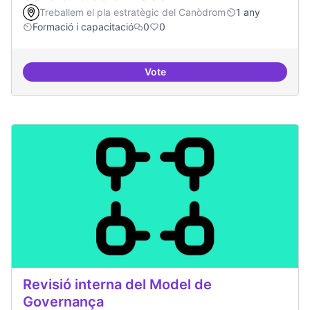
Treballem el pla estratègic del Canòdrom
1 any
Formació i capacitació
0
0
Vote
Sensibilització FLOSS
Revisió interna del Model de
Governança