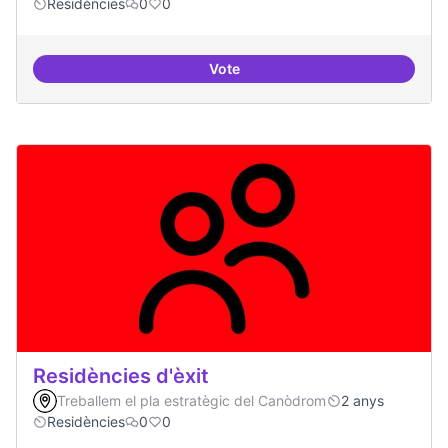
Residències
0
0
Vote
Residències i governança
Residències d'èxit
Treballem el pla estratègic del Canòdrom
2 anys
Residències
0
0