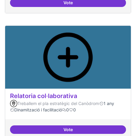
Vote
Repositori de coneixement
Relatoria col·laborativa
Treballem el pla estratègic del Canòdrom
1 any
Dinamització i facilitació
0
0
Vote
Relatoria col·laborativa