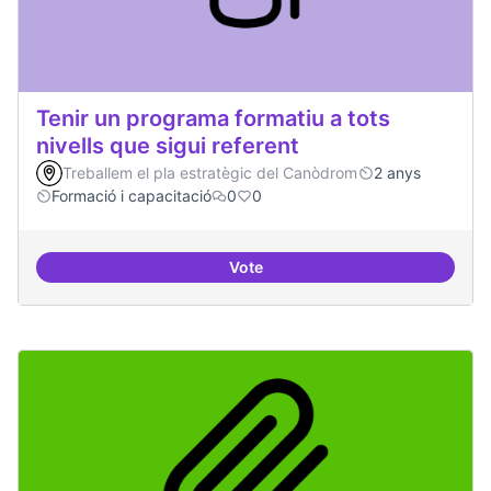
Tenir un programa formatiu a tots
nivells que sigui referent
Treballem el pla estratègic del Canòdrom
2 anys
Formació i capacitació
0
0
Vote
Tenir un programa formatiu a tots