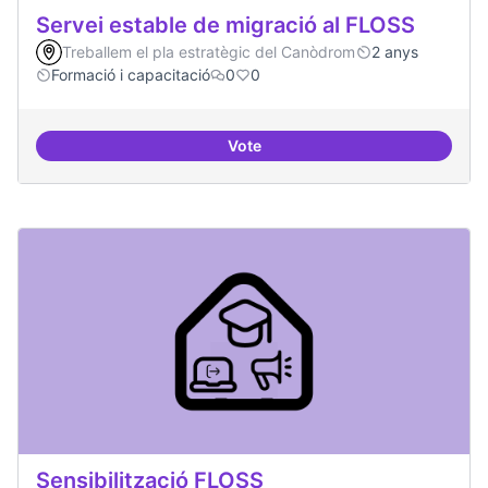
Servei estable de migració al FLOSS
Treballem el pla estratègic del Canòdrom
2 anys
Formació i capacitació
0
0
Vote
Servei estable de migració al FL
Sensibilització FLOSS