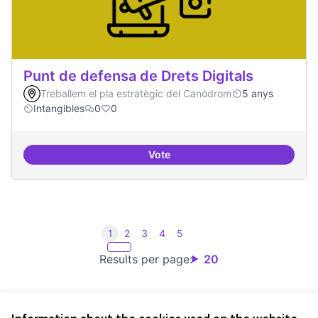
Punt de defensa de Drets Digitals
Treballem el pla estratègic del Canòdrom
5 anys
Intangibles
0
0
Vote
Punt de defensa de Drets Digitals
1
2
3
4
5
Results per page:
20