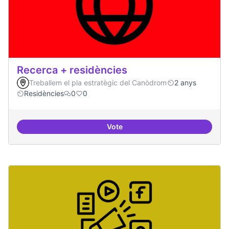
Recerca + residències
Treballem el pla estratègic del Canòdrom
2 anys
Residències
0
0
Vote
Recerca + residències