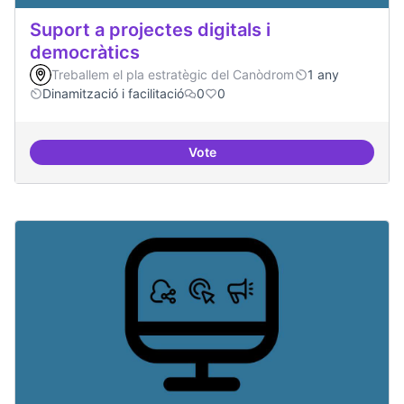
Suport a projectes digitals i
democràtics
Treballem el pla estratègic del Canòdrom
1 any
Dinamització i facilitació
0
0
Vote
Suport a projectes digitals i dem