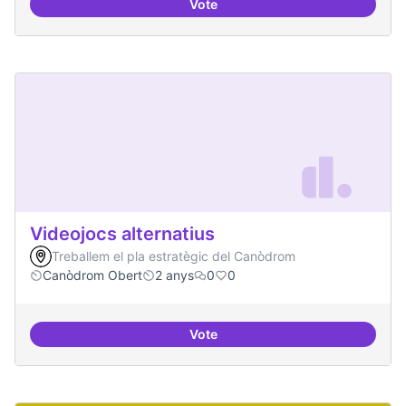
Vote
Xarxa internacional d'ateneus -
Videojocs alternatius
Treballem el pla estratègic del Canòdrom
Canòdrom Obert
2 anys
0
0
Vote
Videojocs alternatius