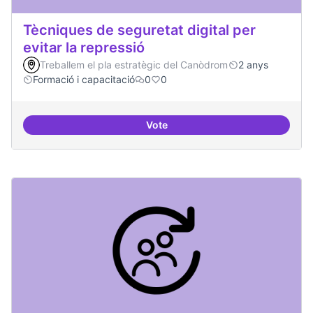
Tècniques de seguretat digital per
evitar la repressió
Treballem el pla estratègic del Canòdrom
2 anys
Formació i capacitació
0
0
Vote
Tècniques de seguretat digital per