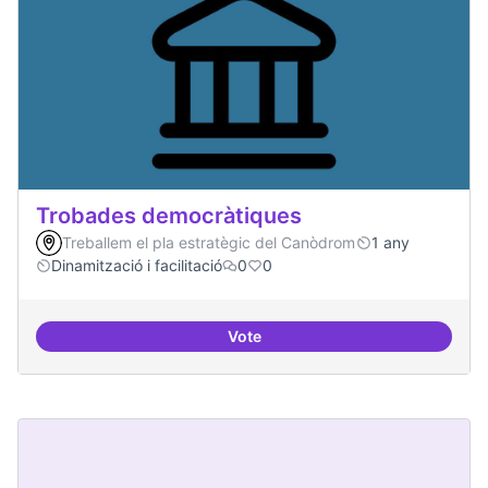
Trobades democràtiques
Treballem el pla estratègic del Canòdrom
1 any
Dinamització i facilitació
0
0
Vote
Trobades democràtiques