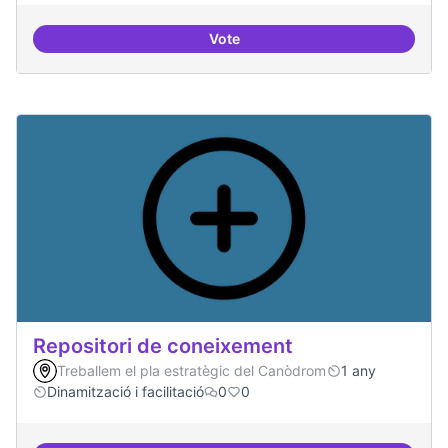
Vote
Residències d'èxit
Repositori de coneixement
Treballem el pla estratègic del Canòdrom
1 any
Dinamització i facilitació
0
0