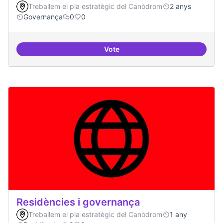
Treballem el pla estratègic del Canòdrom
2 anys
Governança
0
0
Vote
Revisió interna del Model de Go
Residències i governança
Treballem el pla estratègic del Canòdrom
1 any