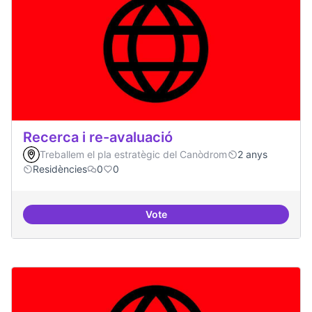
Recerca i re-avaluació
Treballem el pla estratègic del Canòdrom
2 anys
Residències
0
0
Vote
Recerca i re-avaluació