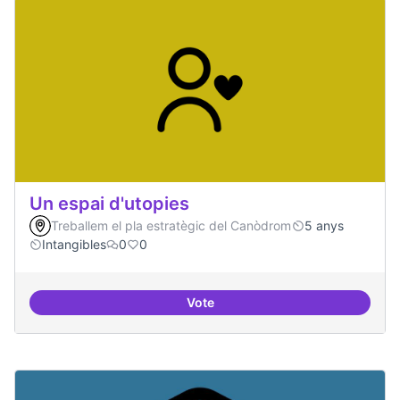
Un espai d'utopies
Treballem el pla estratègic del Canòdrom
5 anys
Intangibles
0
0
Vote
Un espai d'utopies