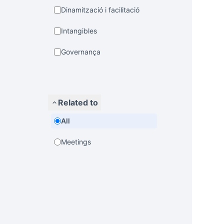
Dinamització i facilitació
Intangibles
Governança
Related to
All
Meetings