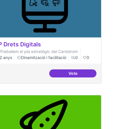
P Drets Digitals
Treballem el pla estratègic del Canòdrom
2 anys
Dinamització i facilitació
0
0
Vote
ILP Drets Digitals