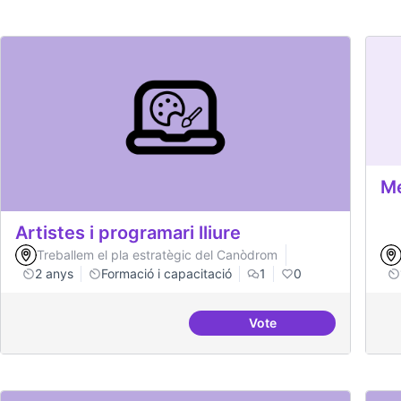
Me
Artistes i programari lliure
Treballem el pla estratègic del Canòdrom
2 anys
Formació i capacitació
1
0
Vote
Artistes i programari ll