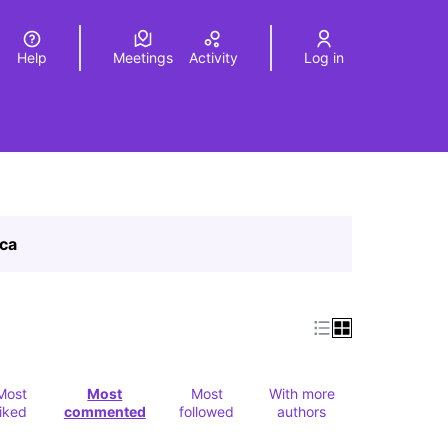
Help
Meetings
Activity
Log in
a
Elegir el idioma
Choose language
ica
Most
Most
Most
With more
liked
commented
followed
authors