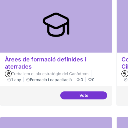
Àrees de formació definides i
Co
aterrades
Ci
Treballem el pla estratègic del Canòdrom
1 any
Formació i capacitació
0
0
Vote
Àrees de formació defi