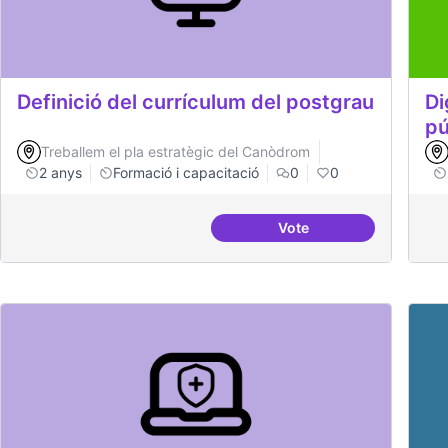
Definició del currículum del postgrau
Di
pú
Treballem el pla estratègic del Canòdrom
2 anys
Formació i capacitació
0
0
Vote
Definició del currícul