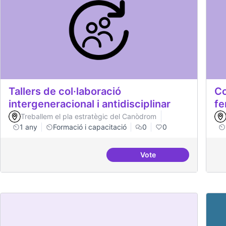
Tallers de col·laboració
Co
intergeneracional i antidisciplinar
fe
Treballem el pla estratègic del Canòdrom
1 any
Formació i capacitació
0
0
Vote
Tallers de col·laboraci