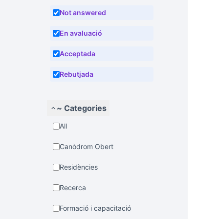
Not answered
En avaluació
Acceptada
Rebutjada
~ Categories
All
Canòdrom Obert
Residències
Recerca
Formació i capacitació