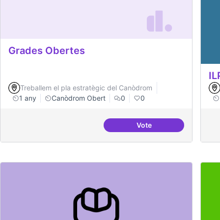
Grades Obertes
IL
Treballem el pla estratègic del Canòdrom
1 any
Canòdrom Obert
0
0
Vote
Grades Obertes