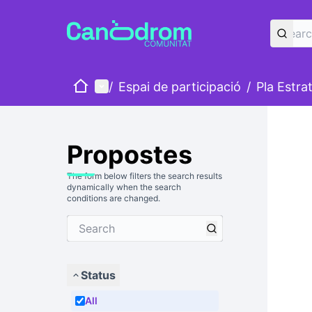
Home
Main menu
/
Espai de participació
/
Pla Estra
Propostes
The form below filters the search results
dynamically when the search
conditions are changed.
Status
All