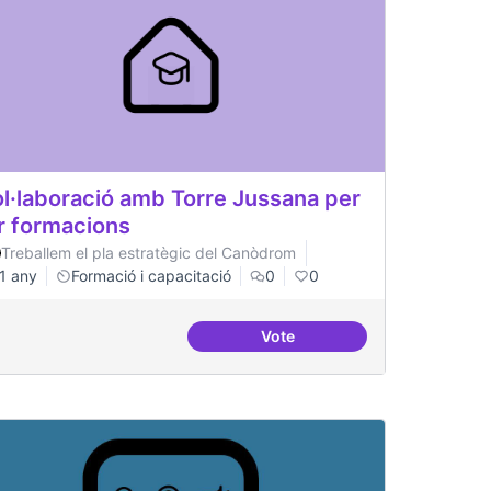
l·laboració amb Torre Jussana per
r formacions
Treballem el pla estratègic del Canòdrom
1 any
Formació i capacitació
0
0
Vote
ó intergeneracional i antidisciplinar
Col·laboració amb Torre Jus