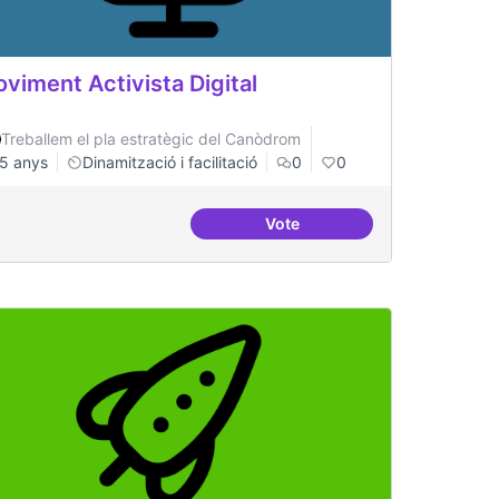
viment Activista Digital
Treballem el pla estratègic del Canòdrom
5 anys
Dinamització i facilitació
0
0
Vote
digital per evitar la repressió
Moviment Activista Digital