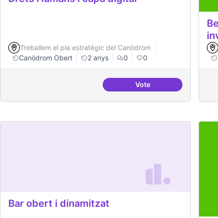
Be
in
Treballem el pla estratègic del Canòdrom
Canòdrom Obert
2 anys
0
0
Vote
Drets Humans i capa di
Bar obert i dinamitzat