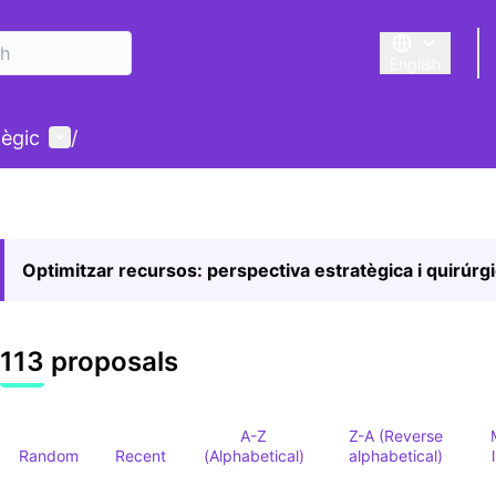
English
Triar la llengu
User menu
tègic
/
Optimitzar recursos: perspectiva estratègica i quirúrg
113 proposals
A-Z
Z-A (Reverse
Random
Recent
(Alphabetical)
alphabetical)