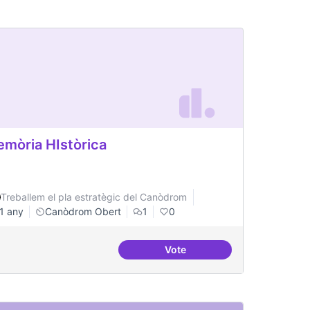
mòria HIstòrica
Treballem el pla estratègic del Canòdrom
1 any
Canòdrom Obert
1
0
Vote
iure
Memòria HIstòrica