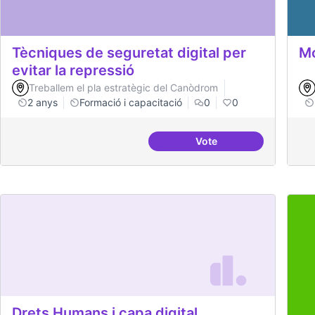
Tècniques de seguretat digital per
Mo
evitar la repressió
Treballem el pla estratègic del Canòdrom
2 anys
Formació i capacitació
0
0
Vote
Tècniques de seguretat 
Drets Humans i capa digital