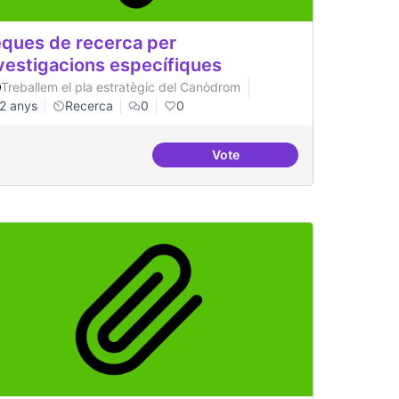
ques de recerca per
vestigacions específiques
Treballem el pla estratègic del Canòdrom
2 anys
Recerca
0
0
Vote
gital
Beques de recerca per inves