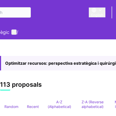
English
Triar la llengu
User menu
tègic
/
Optimitzar recursos: perspectiva estratègica i quirúrg
113 proposals
A-Z
Z-A (Reverse
Random
Recent
(Alphabetical)
alphabetical)