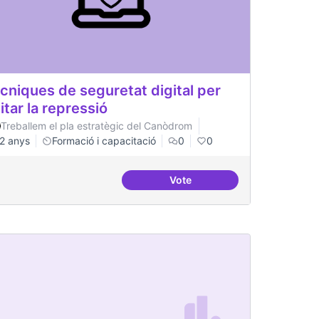
cniques de seguretat digital per
itar la repressió
Treballem el pla estratègic del Canòdrom
2 anys
Formació i capacitació
0
0
Vote
inistració pública
Tècniques de seguretat digita