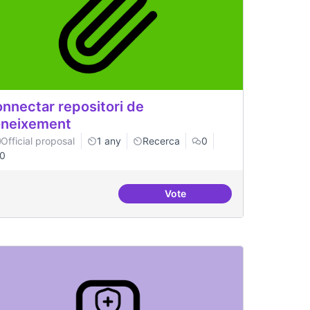
nnectar repositori de
neixement
Official proposal
1 any
Recerca
0
0
Vote
um del postgrau
Connectar repositori de co