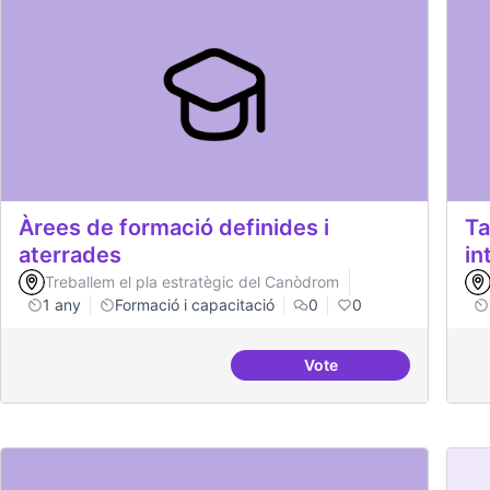
Àrees de formació definides i
Ta
aterrades
in
Treballem el pla estratègic del Canòdrom
1 any
Formació i capacitació
0
0
Vote
Àrees de formació defi