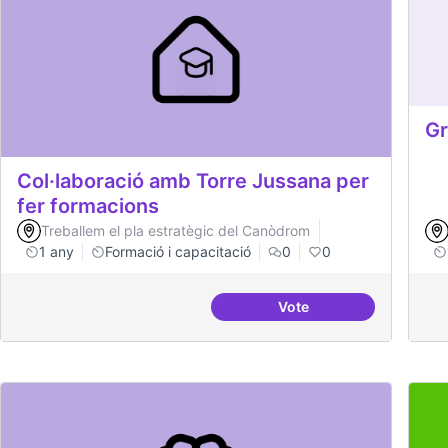
Gr
Col·laboració amb Torre Jussana per
fer formacions
Treballem el pla estratègic del Canòdrom
1 any
Formació i capacitació
0
0
Vote
Col·laboració amb Tor