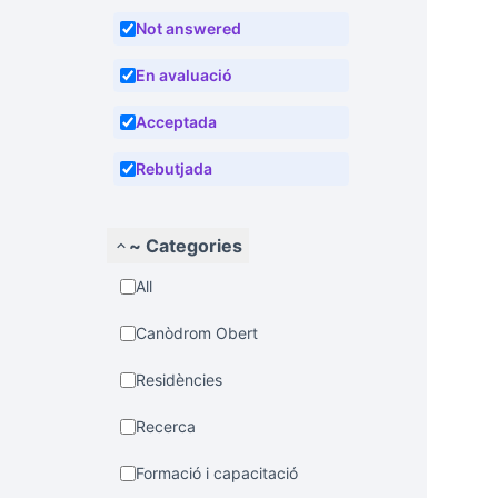
Not answered
En avaluació
Acceptada
Rebutjada
~ Categories
All
Canòdrom Obert
Residències
Recerca
Formació i capacitació