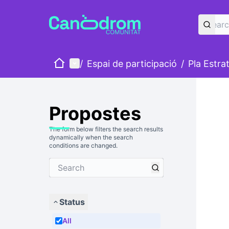
Home
Main menu
/
Espai de participació
/
Pla Estra
Propostes
The form below filters the search results
dynamically when the search
conditions are changed.
Status
All