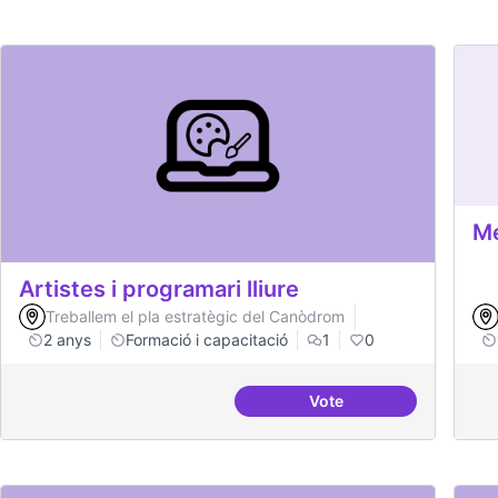
Me
Artistes i programari lliure
Treballem el pla estratègic del Canòdrom
2 anys
Formació i capacitació
1
0
Vote
Artistes i programari ll