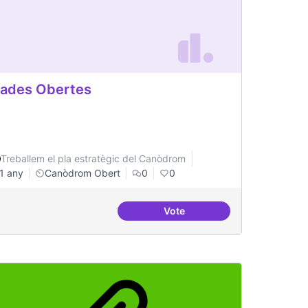
ades Obertes
Treballem el pla estratègic del Canòdrom
1 any
Canòdrom Obert
0
0
Vote
re Jussana per fer formacions
Grades Obertes