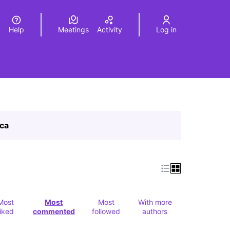
Help
Meetings
Activity
Log in
a
Elegir el idioma
Choose language
ica
Most
Most
Most
With more
liked
commented
followed
authors