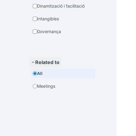
Dinamització i facilitació
Intangibles
Governança
Related to
All
Meetings