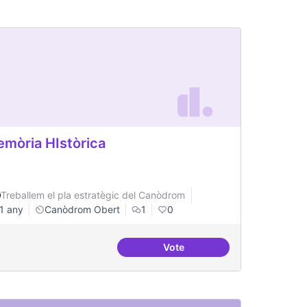
mòria HIstòrica
Treballem el pla estratègic del Canòdrom
1 any
Canòdrom Obert
1
0
Vote
iure
Memòria HIstòrica