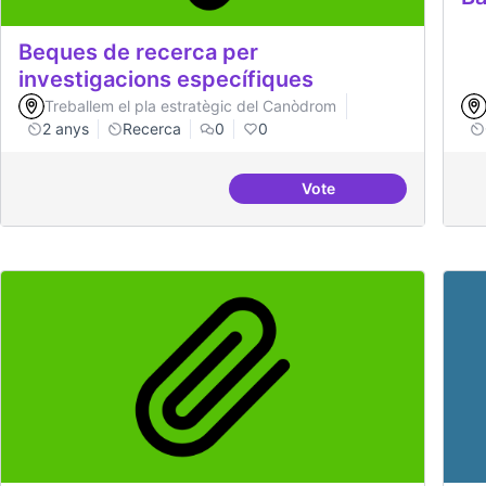
Beques de recerca per
investigacions específiques
Treballem el pla estratègic del Canòdrom
2 anys
Recerca
0
0
Vote
Beques de recerca per 