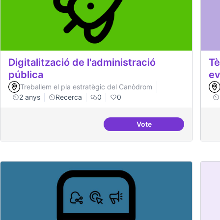
Digitalització de l'administració
Tè
pública
ev
Treballem el pla estratègic del Canòdrom
2 anys
Recerca
0
0
Vote
Digitalització de l'adm