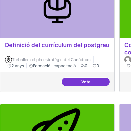
Definició del currículum del postgrau
Co
co
Treballem el pla estratègic del Canòdrom
2 anys
Formació i capacitació
0
0
Vote
Definició del currícul