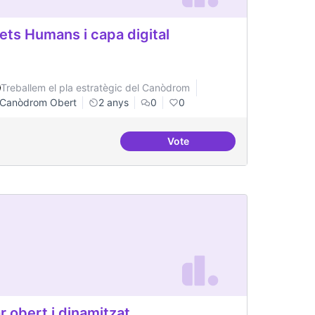
ets Humans i capa digital
Treballem el pla estratègic del Canòdrom
Canòdrom Obert
2 anys
0
0
Vote
ital
Drets Humans i capa digital
r obert i dinamitzat