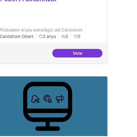
Treballem el pla estratègic del Canòdrom
Canòdrom Obert
2 anys
0
0
Vote
investigacions específiques
Bar obert i dinamitzat