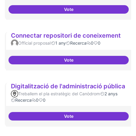
Vote
Definició del currículum del pos
Connectar repositori de coneixement
Official proposal
1 any
Recerca
0
0
Vote
Connectar repositori de coneix
Digitalització de l'administració pública
Treballem el pla estratègic del Canòdrom
2 anys
Recerca
0
0
Vote
Digitalització de l'administració 