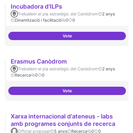
Incubadora d'ILPs
Treballem el pla estratègic del Canòdrom
2 anys
Dinamització i facilitació
0
0
Vote
Incubadora d'ILPs
Erasmus Canòdrom
Treballem el pla estratègic del Canòdrom
2 anys
Recerca
0
0
Vote
Erasmus Canòdrom
Xarxa internacional d'ateneus - labs
amb programes conjunts de recerca
Official proposal
5 anys
Recerca
0
0