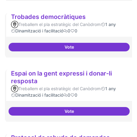
Trobades democràtiques
Treballem el pla estratègic del Canòdrom
1 any
Dinamització i facilitació
0
0
Vote
Trobades democràtiques
Espai on la gent expressi i donar-li
resposta
Treballem el pla estratègic del Canòdrom
1 any
Dinamització i facilitació
0
0
Vote
Espai on la gent expressi i donar