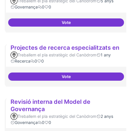
Treballem el pla estratègic del Canòdrom
5 anys
Governança
0
0
Vote
Governança oberta i multinivell
Projectes de recerca especialitzats en
Treballem el pla estratègic del Canòdrom
1 any
Recerca
0
0
Vote
Projectes de recerca especialitz
Revisió interna del Model de
Governança
Treballem el pla estratègic del Canòdrom
2 anys
Governança
0
0