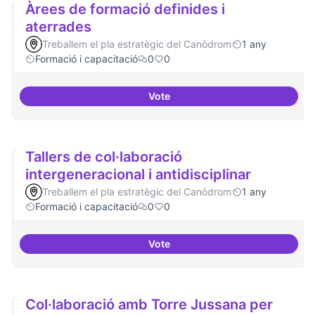
Àrees de formació definides i
aterrades
Treballem el pla estratègic del Canòdrom
1 any
Formació i capacitació
0
0
Vote
Àrees de formació definides i at
Tallers de col·laboració
intergeneracional i antidisciplinar
Treballem el pla estratègic del Canòdrom
1 any
Formació i capacitació
0
0
Vote
Tallers de col·laboració intergene
Col·laboració amb Torre Jussana per