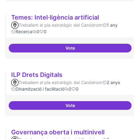
Temes: Intel·ligència artificial
Treballem el pla estratègic del Canòdrom
1 any
Recerca
0
0
Vote
Temes: Intel·ligència artificial
ILP Drets Digitals
Treballem el pla estratègic del Canòdrom
2 anys
Dinamització i facilitació
0
0
Vote
ILP Drets Digitals
Governança oberta i multinivell