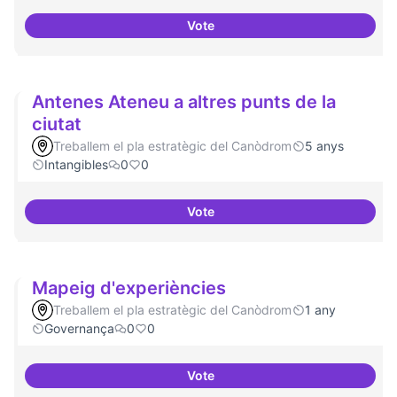
Vote
Idees per la millora democràtica
Antenes Ateneu a altres punts de la
ciutat
Treballem el pla estratègic del Canòdrom
5 anys
Intangibles
0
0
Vote
Antenes Ateneu a altres punts de 
Mapeig d'experiències
Treballem el pla estratègic del Canòdrom
1 any
Governança
0
0
Vote
Mapeig d'experiències