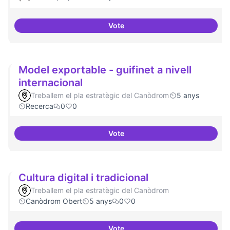
Vote
Xarxa internacional d'ateneus -
Model exportable - guifinet a nivell
internacional
Treballem el pla estratègic del Canòdrom
5 anys
Recerca
0
0
Vote
Model exportable - guifinet a niv
Cultura digital i tradicional
Treballem el pla estratègic del Canòdrom
Canòdrom Obert
5 anys
0
0
Vote