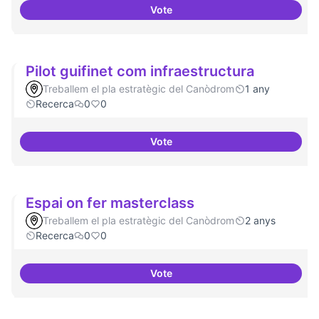
Vote
Bar obert i dinamitzat
Pilot guifinet com infraestructura
Treballem el pla estratègic del Canòdrom
1 any
Recerca
0
0
Vote
Pilot guifinet com infraestructur
Espai on fer masterclass
Treballem el pla estratègic del Canòdrom
2 anys
Recerca
0
0
Vote
Espai on fer masterclass