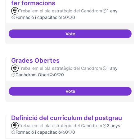
fer formacions
Treballem el pla estratègic del Canòdrom
1 any
Formació i capacitació
0
0
Vote
Col·laboració amb Torre Jussana
Grades Obertes
Treballem el pla estratègic del Canòdrom
1 any
Canòdrom Obert
0
0
Vote
Grades Obertes
Definició del currículum del postgrau
Treballem el pla estratègic del Canòdrom
2 anys
Formació i capacitació
0
0