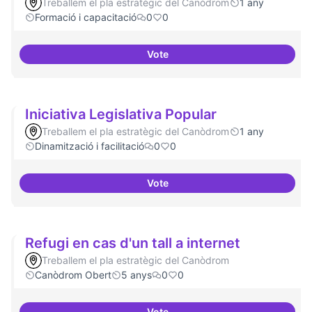
Treballem el pla estratègic del Canòdrom
1 any
Formació i capacitació
0
0
Vote
Consolidar oferta antena Ciber
Iniciativa Legislativa Popular
Treballem el pla estratègic del Canòdrom
1 any
Dinamització i facilitació
0
0
Vote
Iniciativa Legislativa Popular
Refugi en cas d'un tall a internet
Treballem el pla estratègic del Canòdrom
Canòdrom Obert
5 anys
0
0
Vote