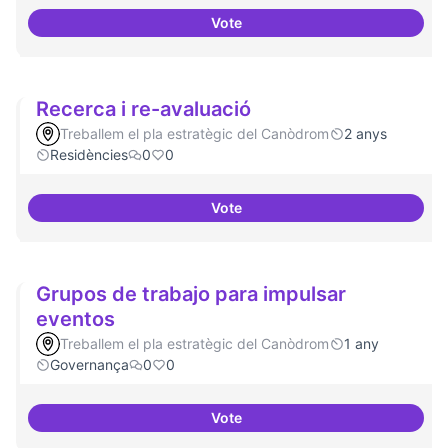
Vote
Dinamització de la participació
Recerca i re-avaluació
Treballem el pla estratègic del Canòdrom
2 anys
Residències
0
0
Vote
Recerca i re-avaluació
Grupos de trabajo para impulsar
eventos
Treballem el pla estratègic del Canòdrom
1 any
Governança
0
0
Vote
Grupos de trabajo para impulsar