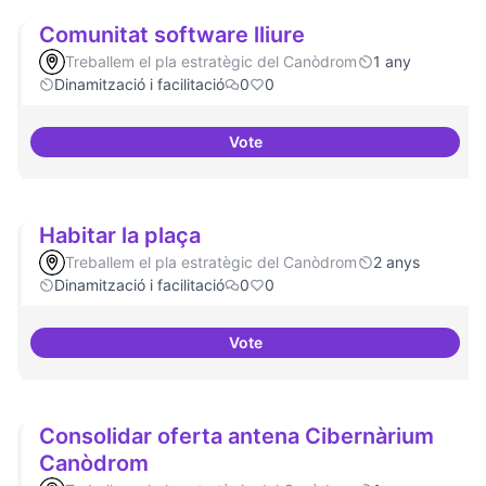
Comunitat software lliure
Treballem el pla estratègic del Canòdrom
1 any
Dinamització i facilitació
0
0
Vote
Comunitat software lliure
Habitar la plaça
Treballem el pla estratègic del Canòdrom
2 anys
Dinamització i facilitació
0
0
Vote
Habitar la plaça
Consolidar oferta antena Cibernàrium
Canòdrom