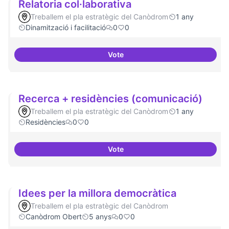
Relatoria col·laborativa
Treballem el pla estratègic del Canòdrom
1 any
Dinamització i facilitació
0
0
Vote
Relatoria col·laborativa
Recerca + residències (comunicació)
Treballem el pla estratègic del Canòdrom
1 any
Residències
0
0
Vote
Recerca + residències (comunic
Idees per la millora democràtica
Treballem el pla estratègic del Canòdrom
Canòdrom Obert
5 anys
0
0