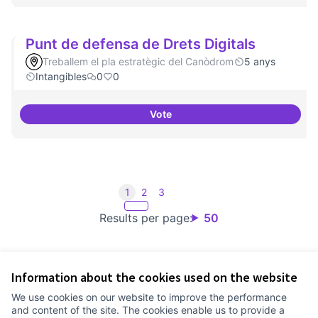
Punt de defensa de Drets Digitals
Treballem el pla estratègic del Canòdrom
5 anys
Intangibles
0
0
Vote
Punt de defensa de Drets Digital
1
2
3
Results per page:
50
Information about the cookies used on the website
Terms of Service
We use cookies on our website to improve the performance
Cookie settings
and content of the site. The cookies enable us to provide a
Comunitat Canòdrom at Facebook
(External link)
Comunitat Canòdrom at Instagram
(External link)
Comunitat Canòdrom at YouTube
(External link)