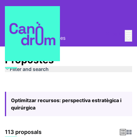
Mai
Log in
Main
Pla Estratègic
/
Propostes
Propostes
Filter and search
Optimitzar recursos: perspectiva estratègica i
quirúrgica
113 proposals