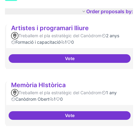
Order proposals by:
Artistes i programari lliure
Treballem el pla estratègic del Canòdrom
2 anys
Formació i capacitació
1
0
Vote
Artistes i programari lliure
Memòria HIstòrica
Treballem el pla estratègic del Canòdrom
1 any
Canòdrom Obert
1
0
Vote
Memòria HIstòrica