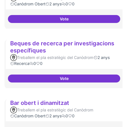
Canòdrom Obert
2 anys
0
0
Vote
Drets Humans i capa digital
Beques de recerca per investigacions
específiques
Treballem el pla estratègic del Canòdrom
2 anys
Recerca
0
0
Vote
Beques de recerca per investiga
Bar obert i dinamitzat
Treballem el pla estratègic del Canòdrom
Canòdrom Obert
2 anys
0
0