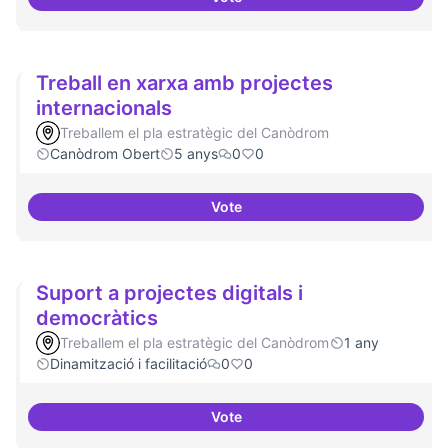
Cultura digital i tradicional
Treball en xarxa amb projectes
internacionals
Treballem el pla estratègic del Canòdrom
Canòdrom Obert
5 anys
0
0
Vote
Treball en xarxa amb projectes i
Suport a projectes digitals i
democràtics
Treballem el pla estratègic del Canòdrom
1 any
Dinamització i facilitació
0
0
Vote
Suport a projectes digitals i dem