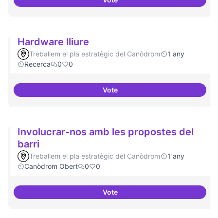
Tecnologies lliures en servidors
Hardware lliure
Treballem el pla estratègic del Canòdrom
1 any
Recerca
0
0
Vote
Hardware lliure
Involucrar-nos amb les propostes del
barri
Treballem el pla estratègic del Canòdrom
1 any
Canòdrom Obert
0
0
Vote
Involucrar-nos amb les proposte