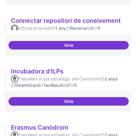
Connectar repositori de coneixement
Official proposal
1 any
Recerca
0
0
Vote
Connectar repositori de coneix
Incubadora d'ILPs
Treballem el pla estratègic del Canòdrom
2 anys
Dinamització i facilitació
0
0
Vote
Incubadora d'ILPs
Erasmus Canòdrom
Treballem el pla estratègic del Canòdrom
2 anys