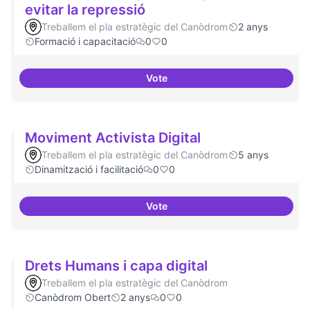
evitar la repressió
Treballem el pla estratègic del Canòdrom
2 anys
Formació i capacitació
0
0
Vote
Tècniques de seguretat digital pe
Moviment Activista Digital
Treballem el pla estratègic del Canòdrom
5 anys
Dinamització i facilitació
0
0
Vote
Moviment Activista Digital
Drets Humans i capa digital
Treballem el pla estratègic del Canòdrom
Canòdrom Obert
2 anys
0
0