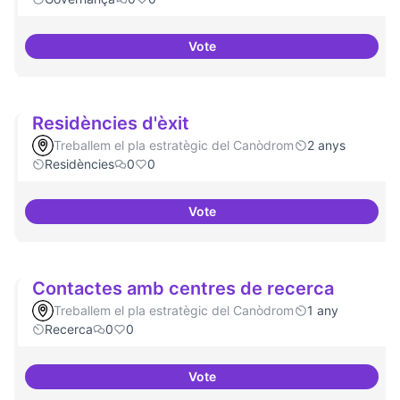
Vote
Revisió interna del Model de Go
Residències d'èxit
Treballem el pla estratègic del Canòdrom
2 anys
Residències
0
0
Vote
Residències d'èxit
Contactes amb centres de recerca
Treballem el pla estratègic del Canòdrom
1 any
Recerca
0
0
Vote
Contactes amb centres de recer