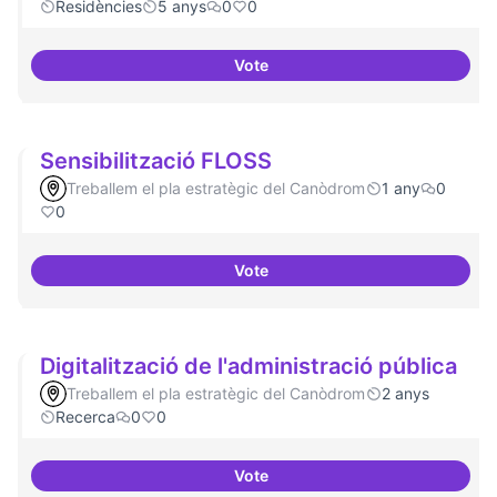
Residències
5 anys
0
0
Vote
Canòdrom com a espai de conso
Sensibilització FLOSS
Treballem el pla estratègic del Canòdrom
1 any
0
0
Vote
Sensibilització FLOSS
Digitalització de l'administració pública
Treballem el pla estratègic del Canòdrom
2 anys
Recerca
0
0
Vote
Digitalització de l'administració 