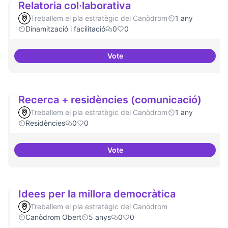
Relatoria col·laborativa
Treballem el pla estratègic del Canòdrom
1 any
Dinamització i facilitació
0
0
Vote
Relatoria col·laborativa
Recerca + residències (comunicació)
Treballem el pla estratègic del Canòdrom
1 any
Residències
0
0
Vote
Recerca + residències (comunic
Idees per la millora democràtica
Treballem el pla estratègic del Canòdrom
Canòdrom Obert
5 anys
0
0