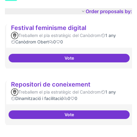
Order proposals by:
Festival feminisme digital
Treballem el pla estratègic del Canòdrom
1 any
Canòdrom Obert
0
0
Vote
Festival feminisme digital
Repositori de coneixement
Treballem el pla estratègic del Canòdrom
1 any
Dinamització i facilitació
0
0
Vote
Repositori de coneixement