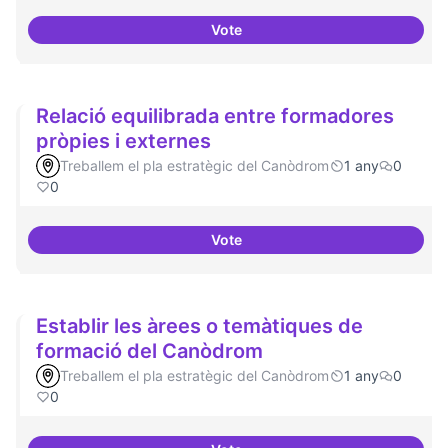
Vote
Formacions en la conscienciació 
Relació equilibrada entre formadores
pròpies i externes
Treballem el pla estratègic del Canòdrom
1 any
0
0
Vote
Relació equilibrada entre formad
Establir les àrees o temàtiques de
formació del Canòdrom
Treballem el pla estratègic del Canòdrom
1 any
0
0