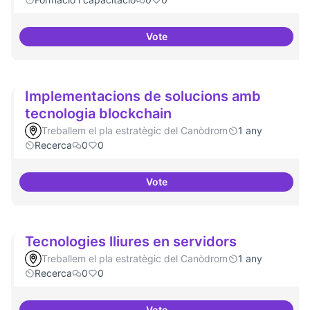
Vote
Tenir un programa formatiu a tots
Implementacions de solucions amb
tecnologia blockchain
Treballem el pla estratègic del Canòdrom
1 any
Recerca
0
0
Vote
Implementacions de solucions a
Tecnologies lliures en servidors
Treballem el pla estratègic del Canòdrom
1 any
Recerca
0
0
Vote