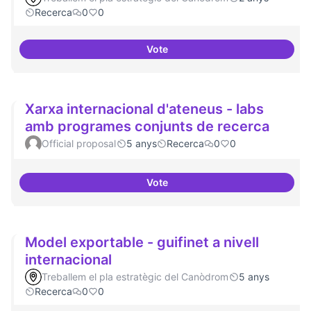
Recerca
0
0
Vote
Erasmus Canòdrom
Xarxa internacional d'ateneus - labs
amb programes conjunts de recerca
Official proposal
5 anys
Recerca
0
0
Vote
Xarxa internacional d'ateneus -
Model exportable - guifinet a nivell
internacional
Treballem el pla estratègic del Canòdrom
5 anys
Recerca
0
0