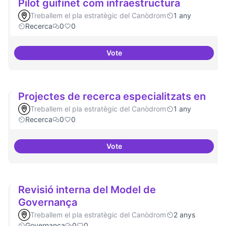
Pilot guifinet com infraestructura
Treballem el pla estratègic del Canòdrom
1 any
Recerca
0
0
Vote
Pilot guifinet com infraestructur
Projectes de recerca especialitzats en
Treballem el pla estratègic del Canòdrom
1 any
Recerca
0
0
Vote
Projectes de recerca especialitz
Revisió interna del Model de
Governança
Treballem el pla estratègic del Canòdrom
2 anys
Governança
0
0