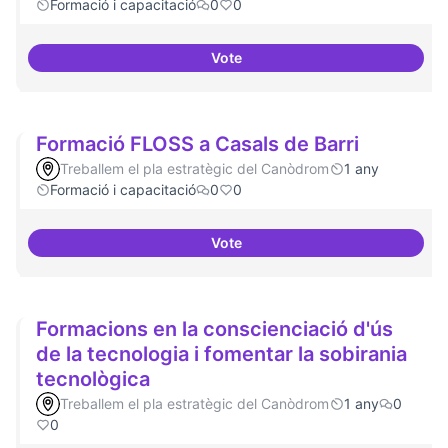
Formació i capacitació
0
0
Vote
Espai acompanyament periòdic 
Formació FLOSS a Casals de Barri
Treballem el pla estratègic del Canòdrom
1 any
Formació i capacitació
0
0
Vote
Formació FLOSS a Casals de Barr
Formacions en la conscienciació d'ús
de la tecnologia i fomentar la sobirania
tecnològica
Treballem el pla estratègic del Canòdrom
1 any
0
0