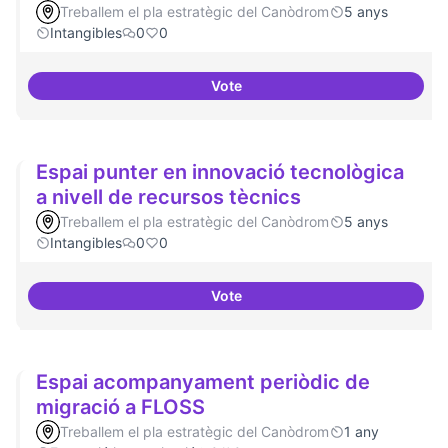
Treballem el pla estratègic del Canòdrom
5 anys
Intangibles
0
0
Vote
Un espai d'utopies
Espai punter en innovació tecnològica
a nivell de recursos tècnics
Treballem el pla estratègic del Canòdrom
5 anys
Intangibles
0
0
Vote
Espai punter en innovació tecnol
Espai acompanyament periòdic de
migració a FLOSS
Treballem el pla estratègic del Canòdrom
1 any