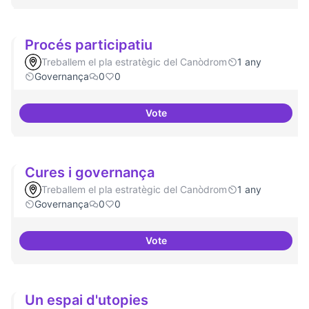
Procés participatiu
Treballem el pla estratègic del Canòdrom
1 any
Governança
0
0
Vote
Procés participatiu
Cures i governança
Treballem el pla estratègic del Canòdrom
1 any
Governança
0
0
Vote
Cures i governança
Un espai d'utopies