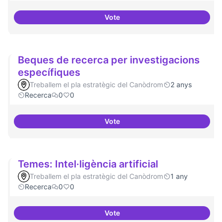
Vote
Drets Humans i capa digital
Beques de recerca per investigacions
específiques
Treballem el pla estratègic del Canòdrom
2 anys
Recerca
0
0
Vote
Beques de recerca per investiga
Temes: Intel·ligència artificial
Treballem el pla estratègic del Canòdrom
1 any
Recerca
0
0
Vote
Temes: Intel·ligència artificial