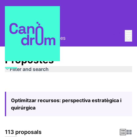
Mai
Log in
Main
Pla Estratègic
/
Propostes
Propostes
Filter and search
Optimitzar recursos: perspectiva estratègica i
quirúrgica
113 proposals