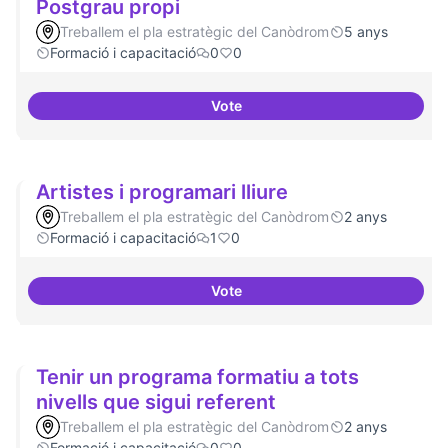
Postgrau propi
Treballem el pla estratègic del Canòdrom
5 anys
Formació i capacitació
0
0
Vote
Oferta formativa especialitzada:
Artistes i programari lliure
Treballem el pla estratègic del Canòdrom
2 anys
Formació i capacitació
1
0
Vote
Artistes i programari lliure
Tenir un programa formatiu a tots
nivells que sigui referent
Treballem el pla estratègic del Canòdrom
2 anys
Formació i capacitació
0
0