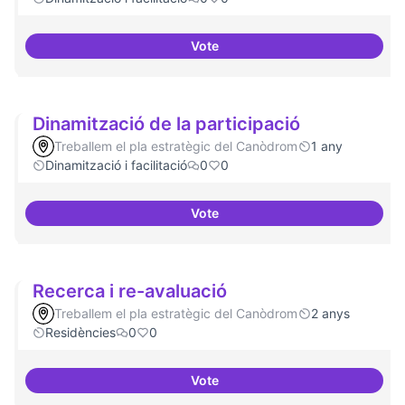
Vote
Espai grades democràtiques
Dinamització de la participació
Treballem el pla estratègic del Canòdrom
1 any
Dinamització i facilitació
0
0
Vote
Dinamització de la participació
Recerca i re-avaluació
Treballem el pla estratègic del Canòdrom
2 anys
Residències
0
0
Vote
Recerca i re-avaluació