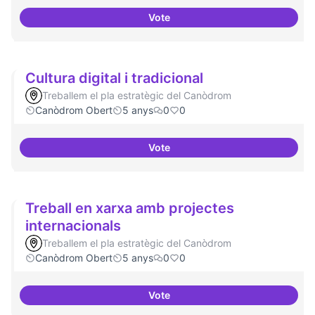
Vote
Model exportable - guifinet a niv
Cultura digital i tradicional
Treballem el pla estratègic del Canòdrom
Canòdrom Obert
5 anys
0
0
Vote
Cultura digital i tradicional
Treball en xarxa amb projectes
internacionals
Treballem el pla estratègic del Canòdrom
Canòdrom Obert
5 anys
0
0
Vote
Treball en xarxa amb projectes i