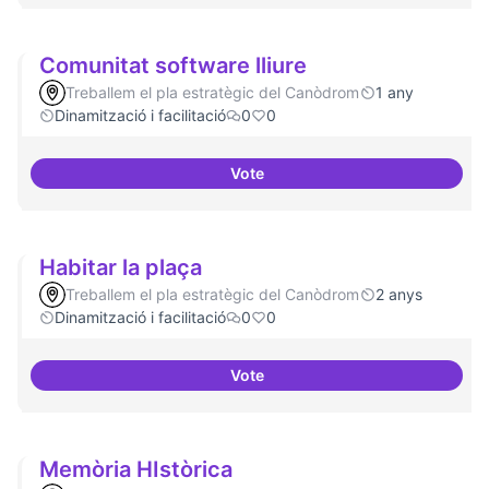
Comunitat software lliure
Treballem el pla estratègic del Canòdrom
1 any
Dinamització i facilitació
0
0
Vote
Comunitat software lliure
Habitar la plaça
Treballem el pla estratègic del Canòdrom
2 anys
Dinamització i facilitació
0
0
Vote
Habitar la plaça
Memòria HIstòrica