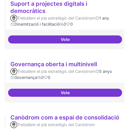
Suport a projectes digitals i
democràtics
Treballem el pla estratègic del Canòdrom
1 any
Dinamització i facilitació
0
0
Vote
Suport a projectes digitals i dem
Governança oberta i multinivell
Treballem el pla estratègic del Canòdrom
5 anys
Governança
0
0
Vote
Governança oberta i multinivell
Canòdrom com a espai de consolidació
Treballem el pla estratègic del Canòdrom