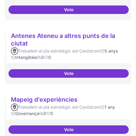
Vote
Idees per la millora democràtica
Antenes Ateneu a altres punts de la
ciutat
Treballem el pla estratègic del Canòdrom
5 anys
Intangibles
0
0
Vote
Antenes Ateneu a altres punts de 
Mapeig d'experiències
Treballem el pla estratègic del Canòdrom
1 any
Governança
0
0
Vote
Mapeig d'experiències