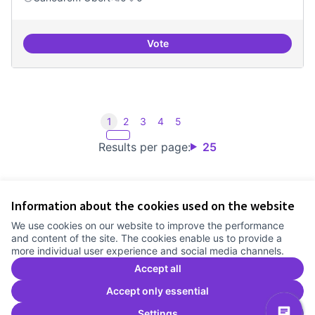
Vote
Iniciar línia de DDHH i capa digita
1
2
3
4
5
Results per page:
25
Information about the cookies used on the website
Terms of Service
We use cookies on our website to improve the performance
Cookie settings
and content of the site. The cookies enable us to provide a
Comunitat Canòdrom at Facebook
(External link)
Comunitat Canòdrom at Instagram
(External link)
Comunitat Canòdrom at YouTube
(External link)
English
more individual user experience and social media channels.
Triar la llengua
Elegir el idioma
Choose language
Accept all
Accept only essential
Settings
C
(E