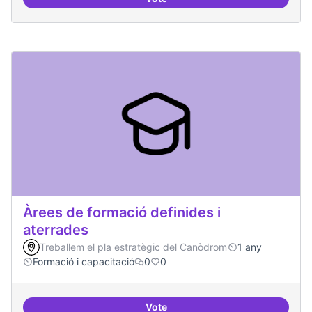
Punt de defensa de Drets Digitals
Àrees de formació definides i
aterrades
Treballem el pla estratègic del Canòdrom
1 any
Formació i capacitació
0
0
Vote