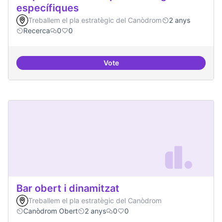
específiques
Treballem el pla estratègic del Canòdrom
2 anys
Recerca
0
0
Vote
Beques de recerca per investiga
Bar obert i dinamitzat
Treballem el pla estratègic del Canòdrom
Canòdrom Obert
2 anys
0
0