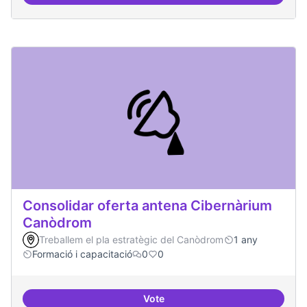
Àrees de formació definides i at
Consolidar oferta antena Cibernàrium
Canòdrom
Treballem el pla estratègic del Canòdrom
1 any
Formació i capacitació
0
0
Vote
Consolidar oferta antena Ciber