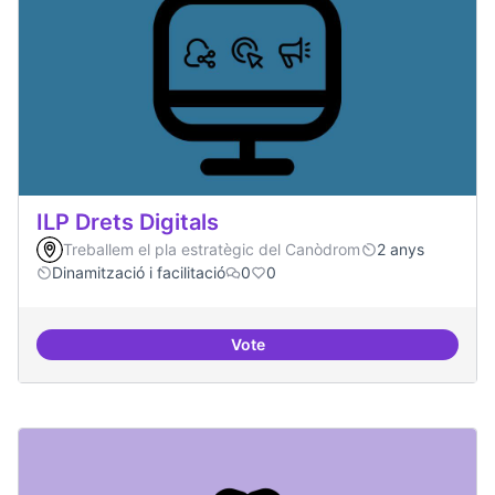
ILP Drets Digitals
Treballem el pla estratègic del Canòdrom
2 anys
Dinamització i facilitació
0
0
Vote
ILP Drets Digitals