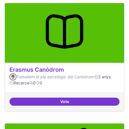
Erasmus Canòdrom
Treballem el pla estratègic del Canòdrom
2 anys
Recerca
0
0
Vote
Erasmus Canòdrom