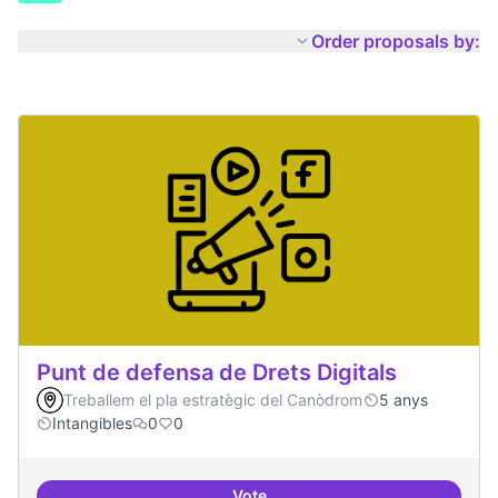
Order proposals by:
Punt de defensa de Drets Digitals
Treballem el pla estratègic del Canòdrom
5 anys
Intangibles
0
0
Vote