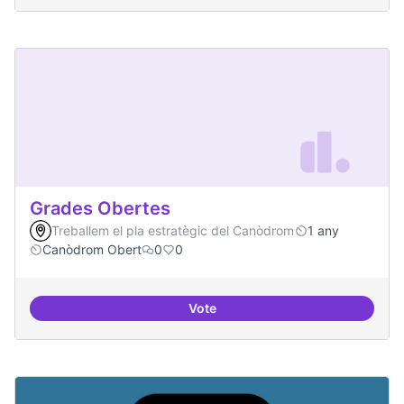
Grades Obertes
Treballem el pla estratègic del Canòdrom
1 any
Canòdrom Obert
0
0
Vote
Grades Obertes