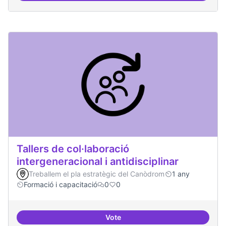
Tallers de col·laboració
intergeneracional i antidisciplinar
Treballem el pla estratègic del Canòdrom
1 any
Formació i capacitació
0
0
Vote
Tallers de col·laboració intergene