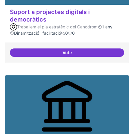
Suport a projectes digitals i
democràtics
Treballem el pla estratègic del Canòdrom
1 any
Dinamització i facilitació
0
0
Vote
Suport a projectes digitals i dem