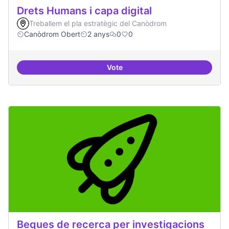
Drets Humans i capa digital
Treballem el pla estratègic del Canòdrom
Canòdrom Obert
2 anys
0
0
Vote
Drets Humans i capa digital
Beques de recerca per investigacions