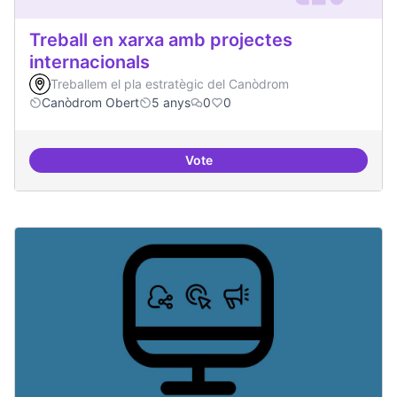
Treball en xarxa amb projectes
internacionals
Treballem el pla estratègic del Canòdrom
Canòdrom Obert
5 anys
0
0
Vote
Treball en xarxa amb projectes i