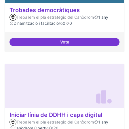
Trobades democràtiques
Treballem el pla estratègic del Canòdrom
1 any
Dinamització i facilitació
0
0
Vote
Trobades democràtiques
Iniciar línia de DDHH i capa digital
Treballem el pla estratègic del Canòdrom
1 any
Canòdrom Obert
0
0