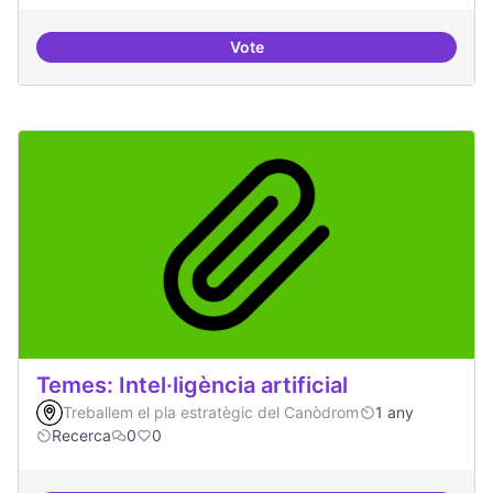
Vote
Bar obert i dinamitzat
Temes: Intel·ligència artificial
Treballem el pla estratègic del Canòdrom
1 any
Recerca
0
0