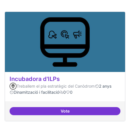
Incubadora d'ILPs
Treballem el pla estratègic del Canòdrom
2 anys
Dinamització i facilitació
0
0
Vote
Incubadora d'ILPs