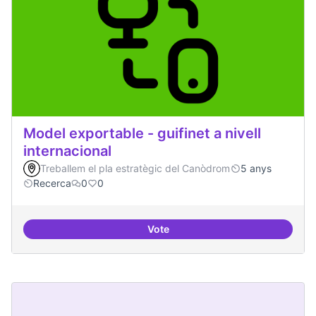
Model exportable - guifinet a nivell
internacional
Treballem el pla estratègic del Canòdrom
5 anys
Recerca
0
0
Vote
Model exportable - guifinet a nive