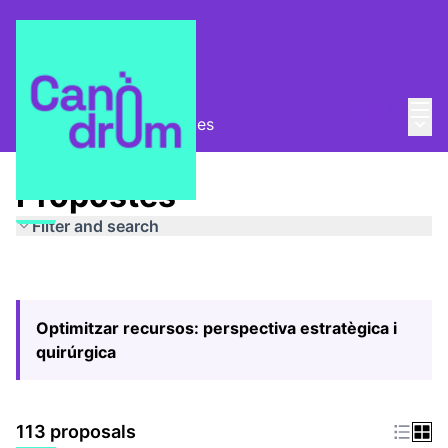
Mai
Log in
Main
Pla Estratègic
/
Propostes
Propostes
Filter and search
Optimitzar recursos: perspectiva estratègica i
quirúrgica
113 proposals