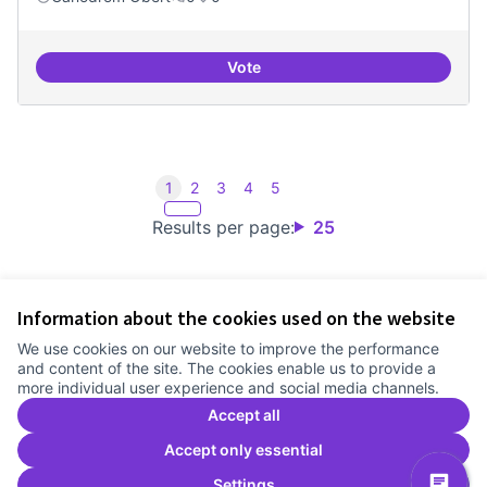
Vote
Iniciar línia de DDHH i capa digita
1
2
3
4
5
Results per page:
25
Information about the cookies used on the website
Terms of Service
We use cookies on our website to improve the performance
Cookie settings
and content of the site. The cookies enable us to provide a
Comunitat Canòdrom at Facebook
(External link)
Comunitat Canòdrom at Instagram
(External link)
Comunitat Canòdrom at YouTube
(External link)
English
more individual user experience and social media channels.
Triar la llengua
Elegir el idioma
Choose language
Accept all
Accept only essential
Settings
C
(E