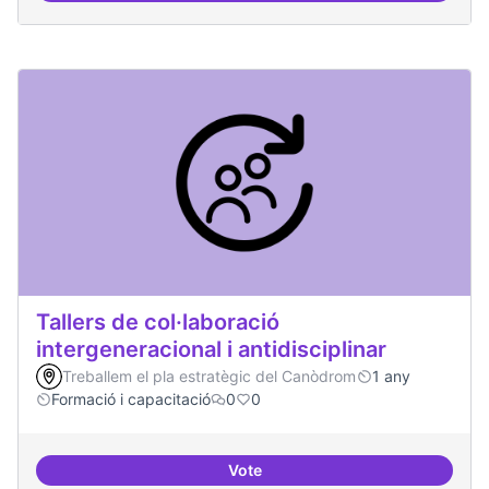
Tallers de col·laboració
intergeneracional i antidisciplinar
Treballem el pla estratègic del Canòdrom
1 any
Formació i capacitació
0
0
Vote
Tallers de col·laboració intergene