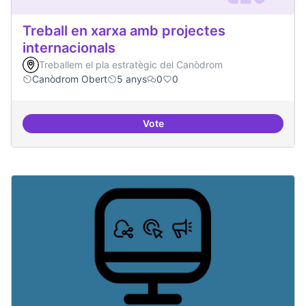
Treball en xarxa amb projectes
internacionals
Treballem el pla estratègic del Canòdrom
Canòdrom Obert
5 anys
0
0
Vote
Treball en xarxa amb projectes i