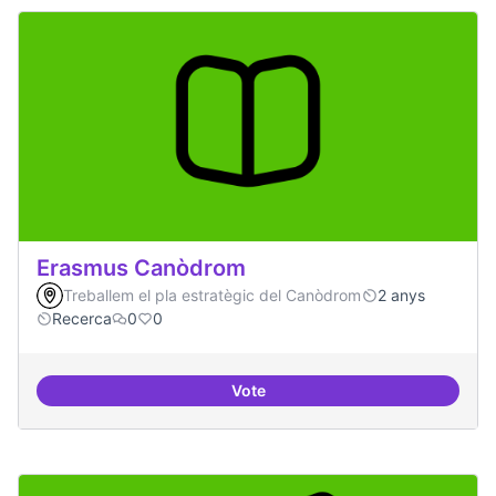
Erasmus Canòdrom
Treballem el pla estratègic del Canòdrom
2 anys
Recerca
0
0
Vote
Erasmus Canòdrom