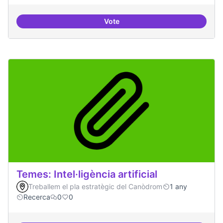
Vote
Bar obert i dinamitzat
Temes: Intel·ligència artificial
Treballem el pla estratègic del Canòdrom
1 any
Recerca
0
0