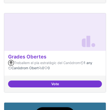
Grades Obertes
Treballem el pla estratègic del Canòdrom
1 any
Canòdrom Obert
0
0
Vote
Grades Obertes