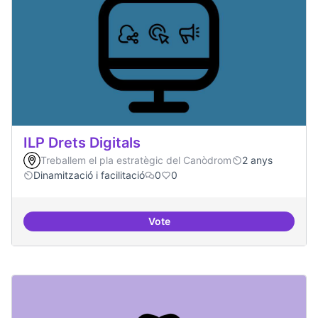
ILP Drets Digitals
Treballem el pla estratègic del Canòdrom
2 anys
Dinamització i facilitació
0
0
Vote
ILP Drets Digitals