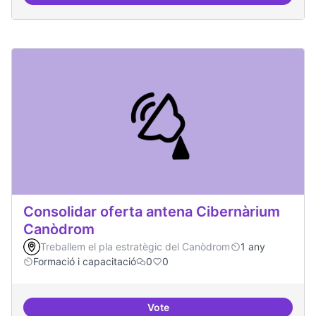
Àrees de formació definides i at
Consolidar oferta antena Cibernàrium
Canòdrom
Treballem el pla estratègic del Canòdrom
1 any
Formació i capacitació
0
0
Vote
Consolidar oferta antena Ciber