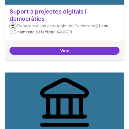
Suport a projectes digitals i
democràtics
Treballem el pla estratègic del Canòdrom
1 any
Dinamització i facilitació
0
0
Vote
Suport a projectes digitals i dem