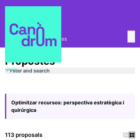
Mai
Log in
Main
Pla Estratègic
/
Propostes
Propostes
Filter and search
Optimitzar recursos: perspectiva estratègica i
quirúrgica
113 proposals