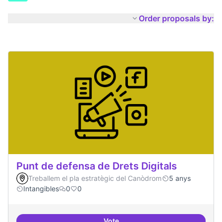
Order proposals by:
Punt de defensa de Drets Digitals
Treballem el pla estratègic del Canòdrom
5 anys
Intangibles
0
0
Vote