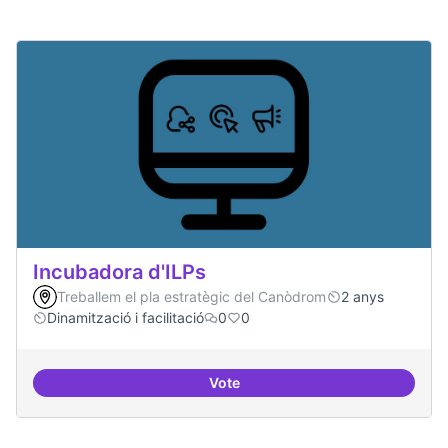
Incubadora d'ILPs
Treballem el pla estratègic del Canòdrom
2 anys
Dinamització i facilitació
0
0
Vote
Incubadora d'ILPs