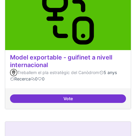
Model exportable - guifinet a nivell
internacional
Treballem el pla estratègic del Canòdrom
5 anys
Recerca
0
0
Vote
Model exportable - guifinet a nive