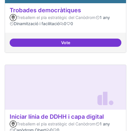
Trobades democràtiques
Treballem el pla estratègic del Canòdrom
1 any
Dinamització i facilitació
0
0
Vote
Trobades democràtiques
Iniciar línia de DDHH i capa digital
Treballem el pla estratègic del Canòdrom
1 any
Canòdrom Obert
0
0