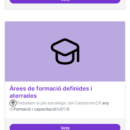
Punt de defensa de Drets Digitals
Àrees de formació definides i
aterrades
Treballem el pla estratègic del Canòdrom
1 any
Formació i capacitació
0
0
Vote