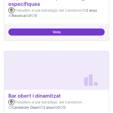
específiques
Treballem el pla estratègic del Canòdrom
2 anys
Recerca
0
0
Vote
Beques de recerca per investiga
Bar obert i dinamitzat
Treballem el pla estratègic del Canòdrom
Canòdrom Obert
2 anys
0
0