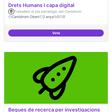
Drets Humans i capa digital
Treballem el pla estratègic del Canòdrom
Canòdrom Obert
2 anys
0
0
Vote
Drets Humans i capa digital
Beques de recerca per investigacions