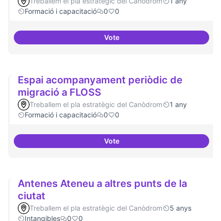
Treballem el pla estratègic del Canòdrom
1 any
Formació i capacitació
0
0
Vote
Formació FLOSS a Casals de Barr
Espai acompanyament periòdic de
migració a FLOSS
Treballem el pla estratègic del Canòdrom
1 any
Formació i capacitació
0
0
Vote
Espai acompanyament periòdic 
Antenes Ateneu a altres punts de la
ciutat
Treballem el pla estratègic del Canòdrom
5 anys
Intangibles
0
0