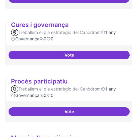
Un espai d'utopies
Cures i governança
Treballem el pla estratègic del Canòdrom
1 any
Governança
0
0
Vote
Cures i governança
Procés participatiu
Treballem el pla estratègic del Canòdrom
1 any
Governança
0
0
Vote
Procés participatiu