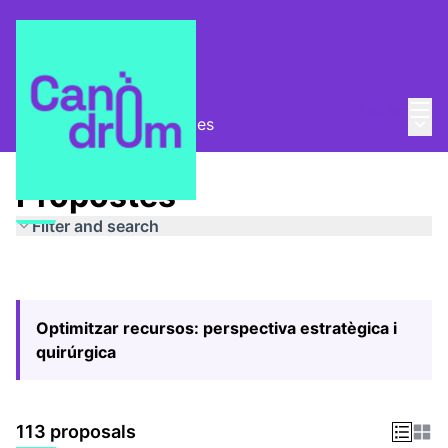
Mai
Log in
Main
Pla Estratègic
/
Propostes
Propostes
Filter and search
Optimitzar recursos: perspectiva estratègica i
quirúrgica
113 proposals