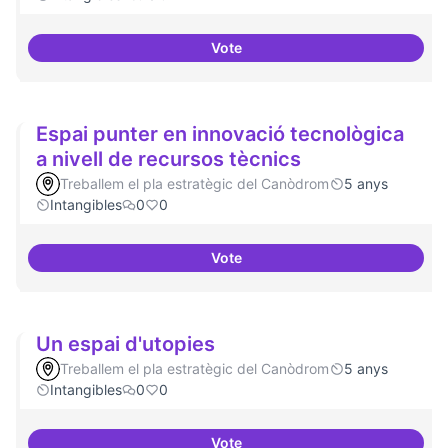
Vote
Antenes Ateneu a altres punts de 
Espai punter en innovació tecnològica
a nivell de recursos tècnics
Treballem el pla estratègic del Canòdrom
5 anys
Intangibles
0
0
Vote
Espai punter en innovació tecnol
Un espai d'utopies
Treballem el pla estratègic del Canòdrom
5 anys
Intangibles
0
0
Vote