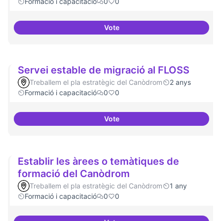
Formació i capacitació
0
0
Vote
Lobby per FLOSS i simplificació 
Servei estable de migració al FLOSS
Treballem el pla estratègic del Canòdrom
2 anys
Formació i capacitació
0
0
Vote
Servei estable de migració al FL
Establir les àrees o temàtiques de
formació del Canòdrom
Treballem el pla estratègic del Canòdrom
1 any
Formació i capacitació
0
0