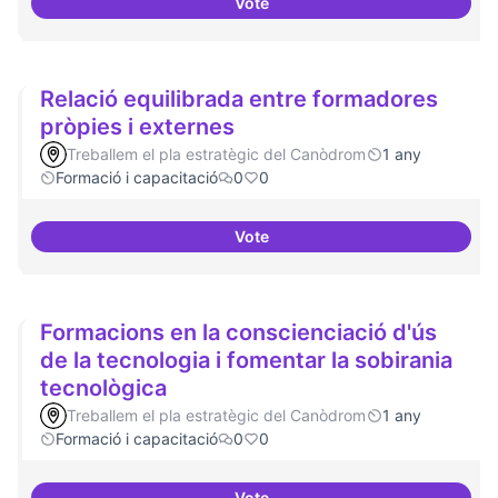
Vote
Establir les àrees o temàtiques
Relació equilibrada entre formadores
pròpies i externes
Treballem el pla estratègic del Canòdrom
1 any
Formació i capacitació
0
0
Vote
Relació equilibrada entre formad
Formacions en la conscienciació d'ús
de la tecnologia i fomentar la sobirania
tecnològica
Treballem el pla estratègic del Canòdrom
1 any
Formació i capacitació
0
0
Vote