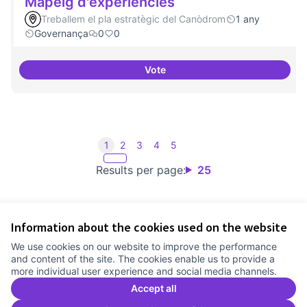
Mapeig d'experiències
Treballem el pla estratègic del Canòdrom
1 any
Governança
0
0
Vote
Mapeig d'experiències
1
2
3
4
5
Results per page:
25
Information about the cookies used on the website
Terms of Service
We use cookies on our website to improve the performance
Cookie settings
and content of the site. The cookies enable us to provide a
Comunitat Canòdrom at Facebook
(External link)
Comunitat Canòdrom at Instagram
(External link)
Comunitat Canòdrom at YouTube
(External link)
English
more individual user experience and social media channels.
Triar la llengua
Elegir el idioma
Choose language
Accept all