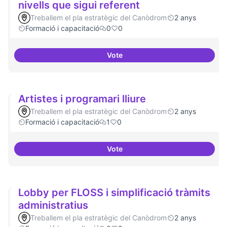
nivells que sigui referent
Treballem el pla estratègic del Canòdrom
2 anys
Formació i capacitació
0
0
Vote
Tenir un programa formatiu a tots
Artistes i programari lliure
Treballem el pla estratègic del Canòdrom
2 anys
Formació i capacitació
1
0
Vote
Artistes i programari lliure
Lobby per FLOSS i simplificació tràmits
administratius
Treballem el pla estratègic del Canòdrom
2 anys