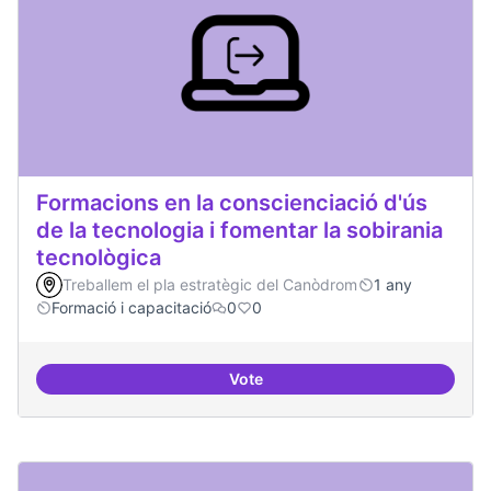
Formacions en la conscienciació d'ús
de la tecnologia i fomentar la sobirania
tecnològica
Treballem el pla estratègic del Canòdrom
1 any
Formació i capacitació
0
0
Vote
Formacions en la conscienciació d