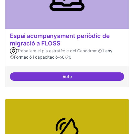
Espai acompanyament periòdic de
migració a FLOSS
Treballem el pla estratègic del Canòdrom
1 any
Formació i capacitació
0
0
Vote
Espai acompanyament periòdic d