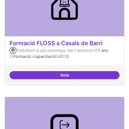
Formació FLOSS a Casals de Barri
Treballem el pla estratègic del Canòdrom
1 any
Formació i capacitació
0
0
Vote
Formació FLOSS a Casals de Barr