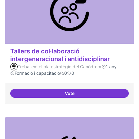
Tallers de col·laboració
intergeneracional i antidisciplinar
Treballem el pla estratègic del Canòdrom
1 any
Formació i capacitació
0
0
Vote
Tallers de col·laboració intergene