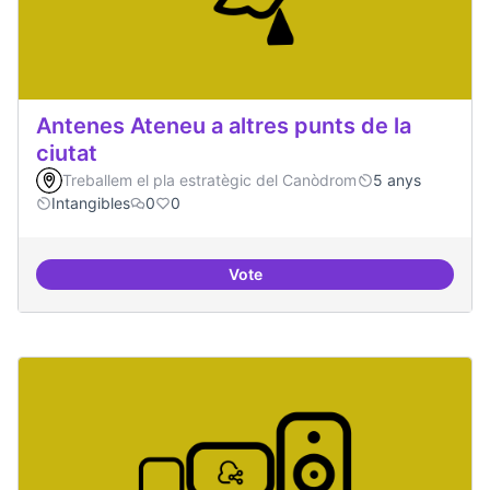
Antenes Ateneu a altres punts de la
ciutat
Treballem el pla estratègic del Canòdrom
5 anys
Intangibles
0
0
Vote
Antenes Ateneu a altres punts de 