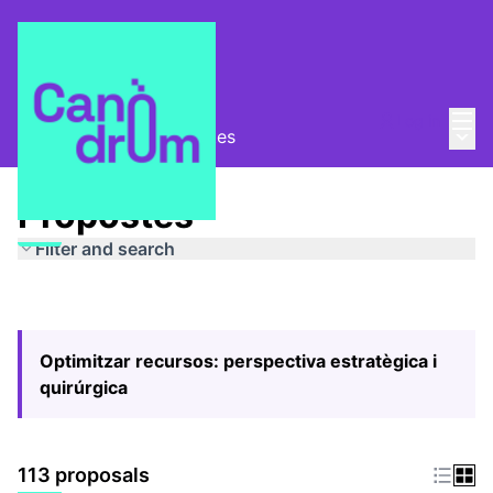
Mai
Log in
Main
Pla Estratègic
/
Propostes
Propostes
Filter and search
Optimitzar recursos: perspectiva estratègica i
quirúrgica
113 proposals