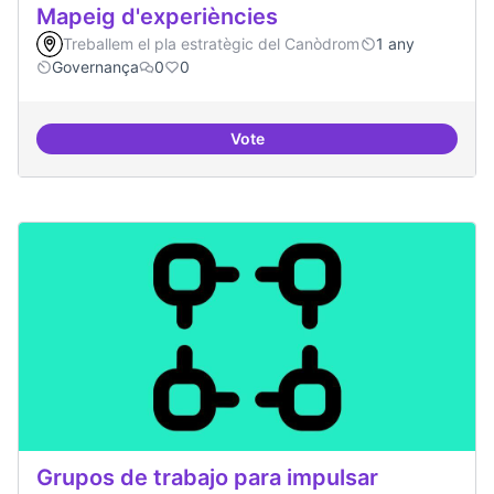
Mapeig d'experiències
Treballem el pla estratègic del Canòdrom
1 any
Governança
0
0
Vote
Mapeig d'experiències
Grupos de trabajo para impulsar