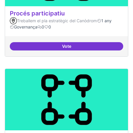
Procés participatiu
Treballem el pla estratègic del Canòdrom
1 any
Governança
0
0
Vote
Procés participatiu