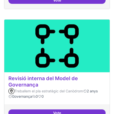
Vote
Asamblea definida
Revisió interna del Model de
Governança
Treballem el pla estratègic del Canòdrom
2 anys
Governança
0
0
Vote