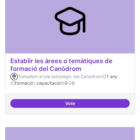
Establir les àrees o temàtiques de
formació del Canòdrom
Treballem el pla estratègic del Canòdrom
1 any
Formació i capacitació
0
0
Vote
Establir les àrees o temàtiques 