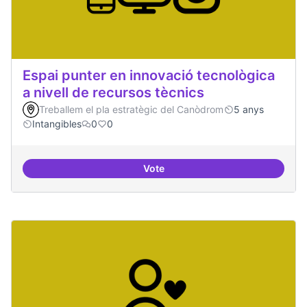
Espai punter en innovació tecnològica
a nivell de recursos tècnics
Treballem el pla estratègic del Canòdrom
5 anys
Intangibles
0
0
Vote
Espai punter en innovació tecnolò