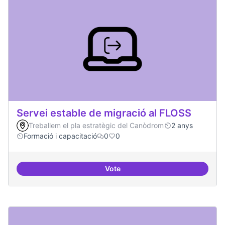
Servei estable de migració al FLOSS
Treballem el pla estratègic del Canòdrom
2 anys
Formació i capacitació
0
0
Vote
Servei estable de migració al FL