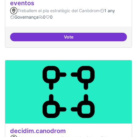
eventos
Treballem el pla estratègic del Canòdrom
1 any
Governança
0
0
Vote
Grupos de trabajo para impulsar
decidim.canodrom