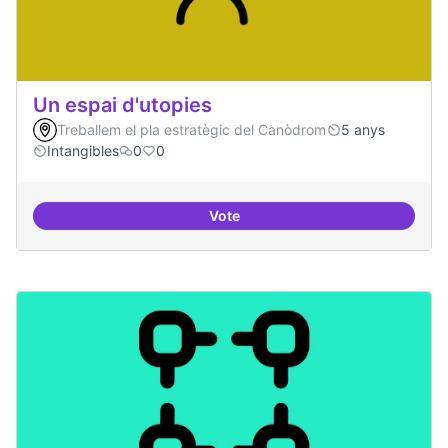
Un espai d'utopies
Treballem el pla estratègic del Canòdrom
5 anys
Intangibles
0
0
Vote
Un espai d'utopies