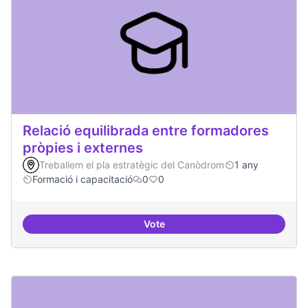
Relació equilibrada entre formadores
pròpies i externes
Treballem el pla estratègic del Canòdrom
1 any
Formació i capacitació
0
0
Vote
Relació equilibrada entre formad