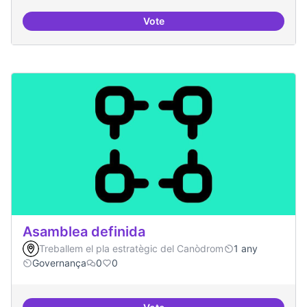
Vote
Actividades vinculadas a la gov
Asamblea definida
Treballem el pla estratègic del Canòdrom
1 any
Governança
0
0