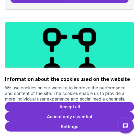
Revisió interna del Model de Go
Information about the cookies used on the website
We use cookies on our website to improve the performance
Mecanismes de gpvernança
and content of the site. The cookies enable us to provide a
more individual user experience and social media channels.
compartits
Accept all
Treballem el pla estratègic del Canòdrom
2 anys
Governança
0
0
Accept only essential
Settings
Vote
Mecanismes de gpvernança comp