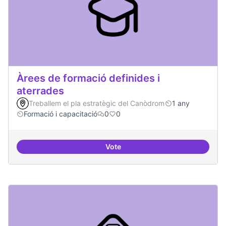
Àrees de formació definides i
aterrades
Treballem el pla estratègic del Canòdrom
1 any
Formació i capacitació
0
0
Vote
Àrees de formació definides i at