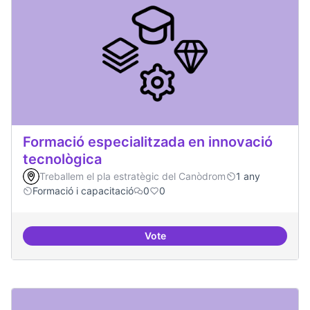
Formació especialitzada en innovació
tecnològica
Treballem el pla estratègic del Canòdrom
1 any
Formació i capacitació
0
0
Vote
Formació especialitzada en inno