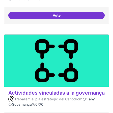
Vote
Participació ciutadana
Actividades vinculadas a la governança
Treballem el pla estratègic del Canòdrom
1 any
Governança
0
0