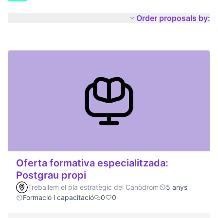
Order proposals by:
Oferta formativa especialitzada:
Postgrau propi
Treballem el pla estratègic del Canòdrom
5 anys
Formació i capacitació
0
0