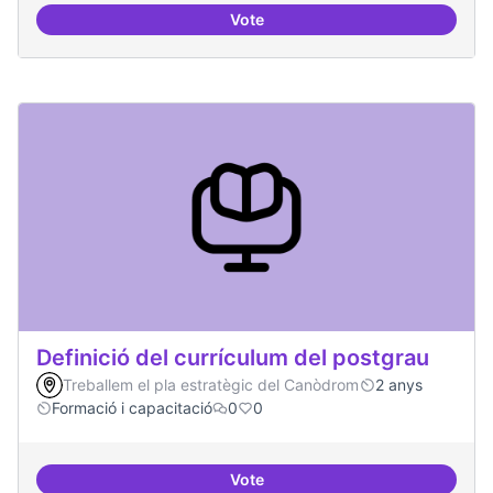
Vote
Tècniques de seguretat digital per
Definició del currículum del postgrau
Treballem el pla estratègic del Canòdrom
2 anys
Formació i capacitació
0
0
Vote
Definició del currículum del pos