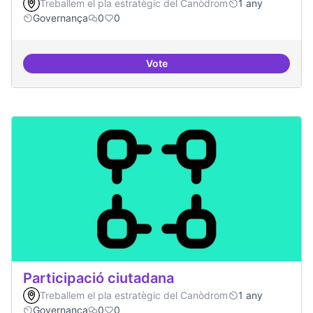
Treballem el pla estratègic del Canòdrom
1 any
Governança
0
0
Vote
decidim.canodrom
Participació ciutadana
Treballem el pla estratègic del Canòdrom
1 any
Governança
0
0