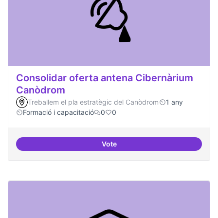
Consolidar oferta antena Cibernàrium
Canòdrom
Treballem el pla estratègic del Canòdrom
1 any
Formació i capacitació
0
0
Vote
Consolidar oferta antena Ciber