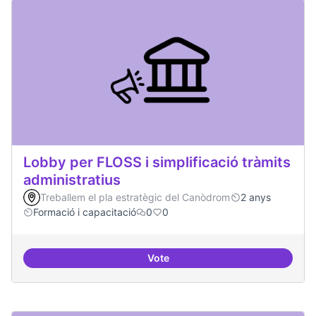
Lobby per FLOSS i simplificació tràmits
administratius
Treballem el pla estratègic del Canòdrom
2 anys
Formació i capacitació
0
0
Vote
Lobby per FLOSS i simplificació 