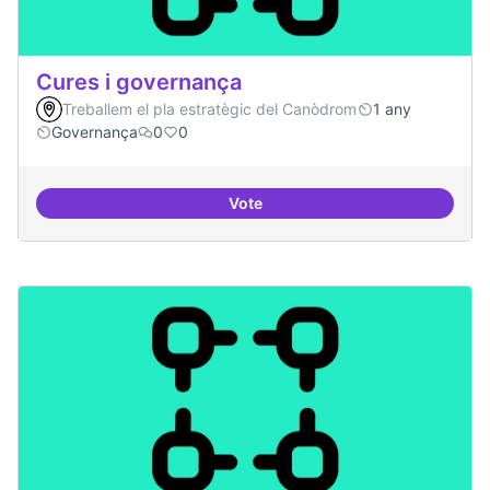
Cures i governança
Treballem el pla estratègic del Canòdrom
1 any
Governança
0
0
Vote
Cures i governança