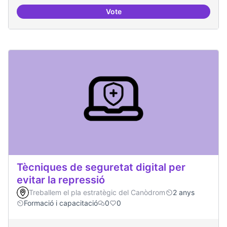
Vote
Oferta formativa especialitzada:
Tècniques de seguretat digital per
evitar la repressió
Treballem el pla estratègic del Canòdrom
2 anys
Formació i capacitació
0
0