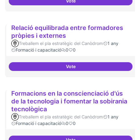
Vote
Establir les àrees o temàtiques
Relació equilibrada entre formadores
pròpies i externes
Treballem el pla estratègic del Canòdrom
1 any
Formació i capacitació
0
0
Vote
Relació equilibrada entre formad
Formacions en la conscienciació d'ús
de la tecnologia i fomentar la sobirania
tecnològica
Treballem el pla estratègic del Canòdrom
1 any
Formació i capacitació
0
0
Vote