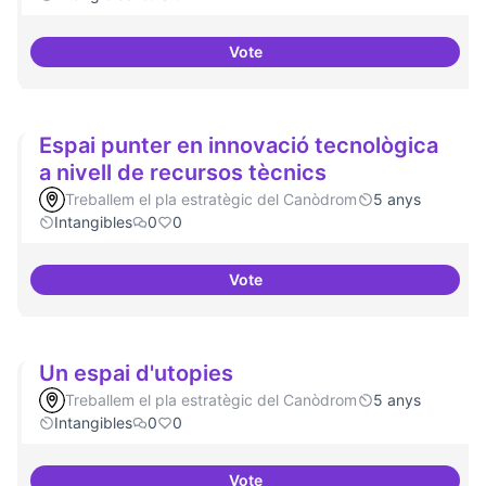
Vote
Antenes Ateneu a altres punts de 
Espai punter en innovació tecnològica
a nivell de recursos tècnics
Treballem el pla estratègic del Canòdrom
5 anys
Intangibles
0
0
Vote
Espai punter en innovació tecnol
Un espai d'utopies
Treballem el pla estratègic del Canòdrom
5 anys
Intangibles
0
0
Vote