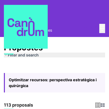
Mai
Log in
Main
Pla Estratègic
/
Propostes
Propostes
Filter and search
Optimitzar recursos: perspectiva estratègica i
quirúrgica
113 proposals