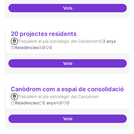
Vote
Recerca i re-avaluació
20 projectes residents
Treballem el pla estratègic del Canòdrom
2 anys
Residències
0
0
Vote
20 projectes residents
Canòdrom com a espai de consolidació
Treballem el pla estratègic del Canòdrom
Residències
5 anys
0
0
Vote
Canòdrom com a espai de conso