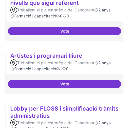
nivells que sigui referent
Treballem el pla estratègic del Canòdrom
2 anys
Formació i capacitació
0
0
Vote
Tenir un programa formatiu a tots
Artistes i programari lliure
Treballem el pla estratègic del Canòdrom
2 anys
Formació i capacitació
1
0
Vote
Artistes i programari lliure
Lobby per FLOSS i simplificació tràmits
administratius
Treballem el pla estratègic del Canòdrom
2 anys