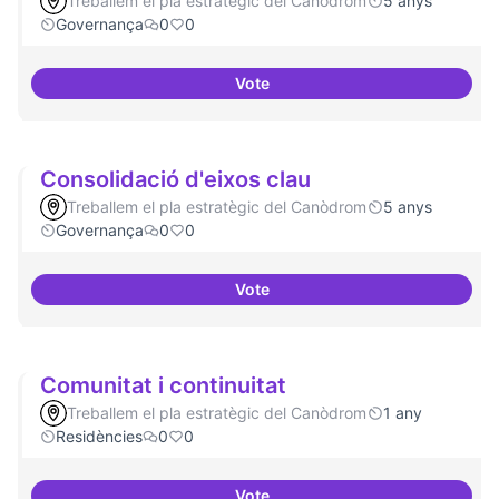
Treballem el pla estratègic del Canòdrom
5 anys
Governança
0
0
Vote
Governança oberta i multinivell
Consolidació d'eixos clau
Treballem el pla estratègic del Canòdrom
5 anys
Governança
0
0
Vote
Consolidació d'eixos clau
Comunitat i continuitat
Treballem el pla estratègic del Canòdrom
1 any
Residències
0
0
Vote