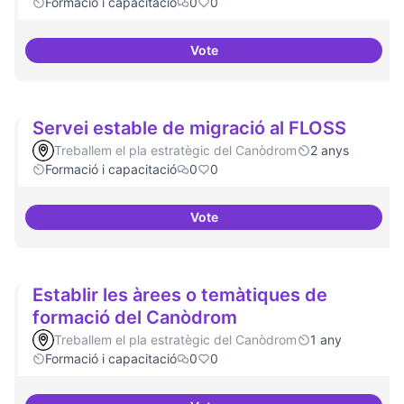
Formació i capacitació
0
0
Vote
Lobby per FLOSS i simplificació 
Servei estable de migració al FLOSS
Treballem el pla estratègic del Canòdrom
2 anys
Formació i capacitació
0
0
Vote
Servei estable de migració al FL
Establir les àrees o temàtiques de
formació del Canòdrom
Treballem el pla estratègic del Canòdrom
1 any
Formació i capacitació
0
0