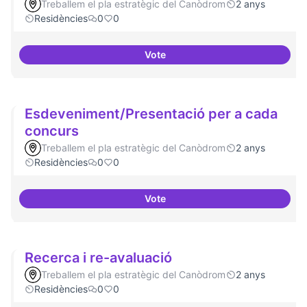
Treballem el pla estratègic del Canòdrom
2 anys
Residències
0
0
Vote
Comunitat de 
Esdeveniment/Presentació per a cada
concurs
Treballem el pla estratègic del Canòdrom
2 anys
Residències
0
0
Vote
Esdeveniment/Presentació per a
Recerca i re-avaluació
Treballem el pla estratègic del Canòdrom
2 anys
Residències
0
0