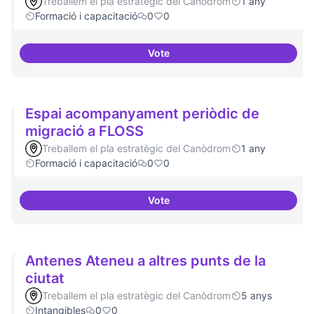
Treballem el pla estratègic del Canòdrom
1 any
Formació i capacitació
0
0
Vote
Formació FLOSS a Casals de Barr
Espai acompanyament periòdic de
migració a FLOSS
Treballem el pla estratègic del Canòdrom
1 any
Formació i capacitació
0
0
Vote
Espai acompanyament periòdic 
Antenes Ateneu a altres punts de la
ciutat
Treballem el pla estratègic del Canòdrom
5 anys
Intangibles
0
0