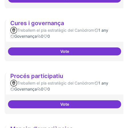
Un espai d'utopies
Cures i governança
Treballem el pla estratègic del Canòdrom
1 any
Governança
0
0
Vote
Cures i governança
Procés participatiu
Treballem el pla estratègic del Canòdrom
1 any
Governança
0
0
Vote
Procés participatiu