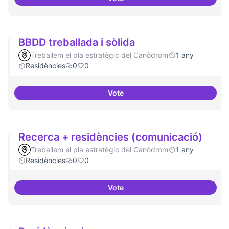
Comunitat i continuitat
BBDD treballada i sòlida
Treballem el pla estratègic del Canòdrom
1 any
Residències
0
0
Vote
BBDD treballada i sòlida
Recerca + residències (comunicació)
Treballem el pla estratègic del Canòdrom
1 any
Residències
0
0
Vote
Recerca + residències (comunic