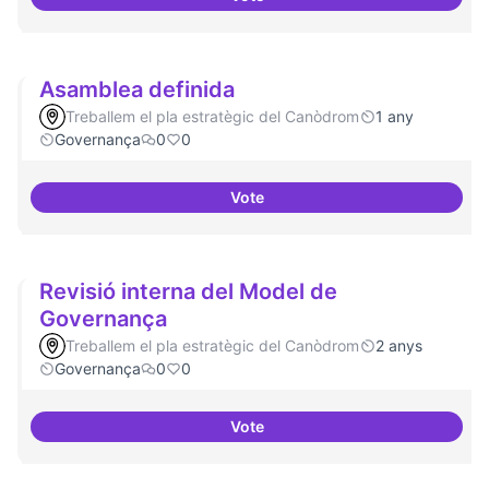
Actividades vinculadas a la gov
Asamblea definida
Treballem el pla estratègic del Canòdrom
1 any
Governança
0
0
Vote
Asamblea definida
Revisió interna del Model de
Governança
Treballem el pla estratègic del Canòdrom
2 anys
Governança
0
0
Vote
Revisió interna del Model de Go