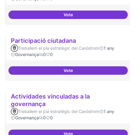
Vote
decidim.canodrom
Participació ciutadana
Treballem el pla estratègic del Canòdrom
1 any
Governança
0
0
Vote
Participació ciutadana
Actividades vinculadas a la
governança
Treballem el pla estratègic del Canòdrom
1 any
Governança
0
0
Vote