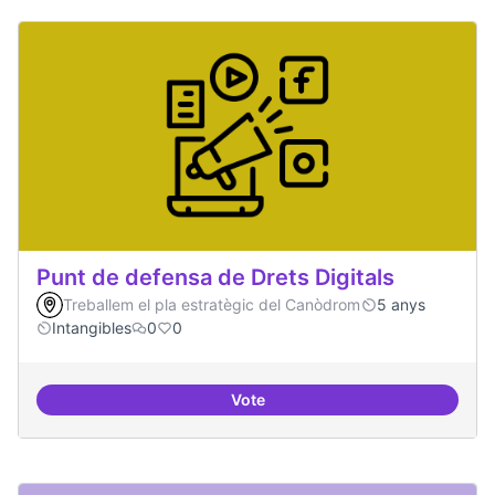
Punt de defensa de Drets Digitals
Treballem el pla estratègic del Canòdrom
5 anys
Intangibles
0
0
Vote
Punt de defensa de Drets Digitals