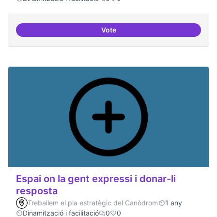
Vote
Trobades democràtiques
Espai on la gent expressi i donar-li
resposta
Treballem el pla estratègic del Canòdrom
1 any
Dinamització i facilitació
0
0