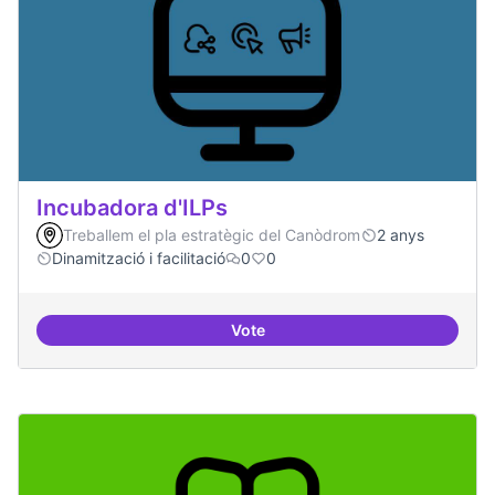
Incubadora d'ILPs
Treballem el pla estratègic del Canòdrom
2 anys
Dinamització i facilitació
0
0
Vote
Incubadora d'ILPs