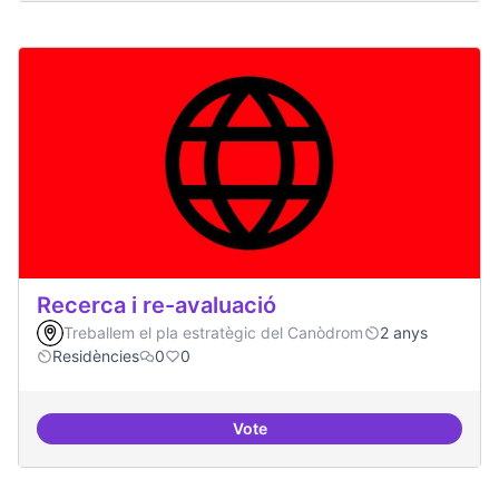
Recerca i re-avaluació
Treballem el pla estratègic del Canòdrom
2 anys
Residències
0
0
Vote
Recerca i re-avaluació