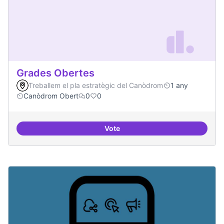
Grades Obertes
Treballem el pla estratègic del Canòdrom
1 any
Canòdrom Obert
0
0
Vote
Grades Obertes