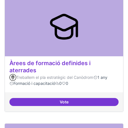
Àrees de formació definides i
aterrades
Treballem el pla estratègic del Canòdrom
1 any
Formació i capacitació
0
0
Vote
Àrees de formació definides i at