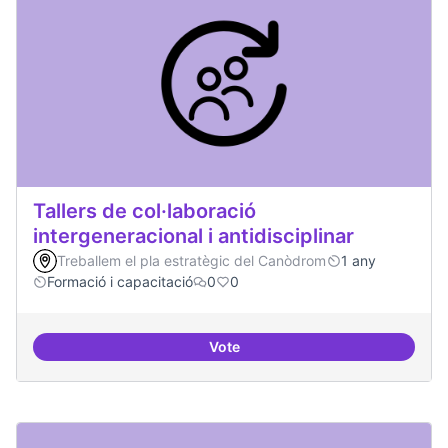
Tallers de col·laboració
intergeneracional i antidisciplinar
Treballem el pla estratègic del Canòdrom
1 any
Formació i capacitació
0
0
Vote
Tallers de col·laboració intergene