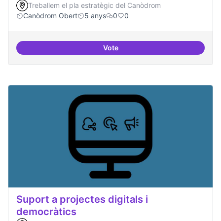
Treballem el pla estratègic del Canòdrom
Canòdrom Obert
5 anys
0
0
Vote
Treball en xarxa amb projectes i
Suport a projectes digitals i
democràtics