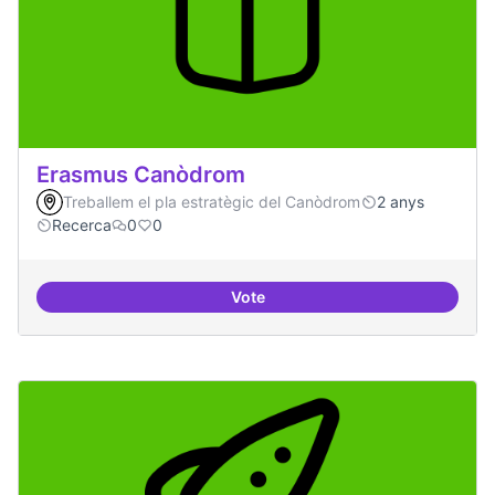
Erasmus Canòdrom
Treballem el pla estratègic del Canòdrom
2 anys
Recerca
0
0
Vote
Erasmus Canòdrom