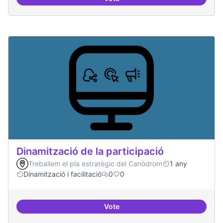
Espai grades democràtiques
Dinamització de la participació
Treballem el pla estratègic del Canòdrom
1 any
Dinamització i facilitació
0
0
Vote
Dinamització de la participació