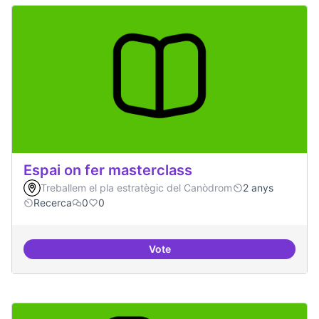
Espai on fer masterclass
Treballem el pla estratègic del Canòdrom
2 anys
Recerca
0
0
Vote
Espai on fer masterclass