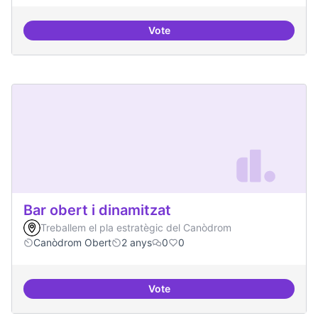
Vote
Beques de recerca per investiga
Bar obert i dinamitzat
Treballem el pla estratègic del Canòdrom
Canòdrom Obert
2 anys
0
0
Vote
Bar obert i dinamitzat