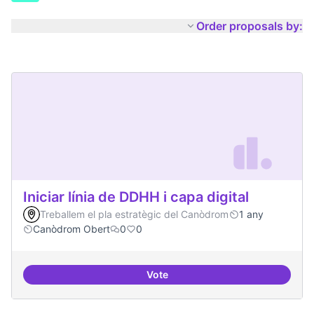
Order proposals by:
Iniciar línia de DDHH i capa digital
Treballem el pla estratègic del Canòdrom
1 any
Canòdrom Obert
0
0
Vote
Iniciar línia de DDHH i capa digita