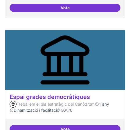
Vote
Protocol de rebuda de demande
Espai grades democràtiques
Treballem el pla estratègic del Canòdrom
1 any
Dinamització i facilitació
0
0
Vote