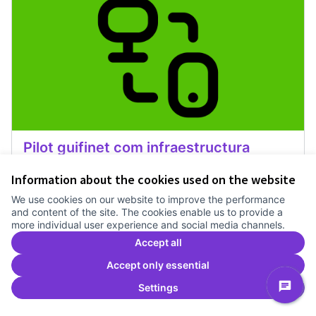
Pilot guifinet com infraestructura
Treballem el pla estratègic del Canòdrom
1 any
Information about the cookies used on the website
Recerca
0
0
We use cookies on our website to improve the performance
and content of the site. The cookies enable us to provide a
more individual user experience and social media channels.
Vote
Pilot guifinet com infraestructur
Accept all
Accept only essential
Settings