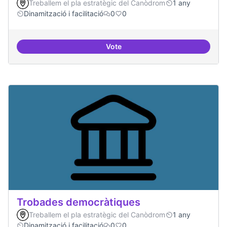
Treballem el pla estratègic del Canòdrom
1 any
Dinamització i facilitació
0
0
Vote
Suport a projectes digitals i dem
Trobades democràtiques
Treballem el pla estratègic del Canòdrom
1 any
Dinamització i facilitació
0
0