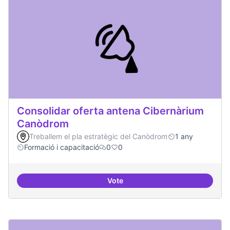
Consolidar oferta antena Cibernàrium
Canòdrom
Treballem el pla estratègic del Canòdrom
1 any
Formació i capacitació
0
0
Vote
Consolidar oferta antena Ciber