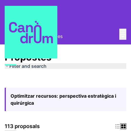
Mai
Log in
Main
Pla Estratègic
/
Propostes
Propostes
Filter and search
Optimitzar recursos: perspectiva estratègica i
quirúrgica
113 proposals