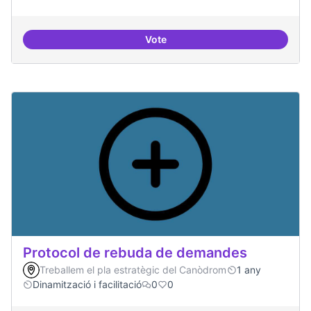
Vote
Espai on la gent expressi i donar
Protocol de rebuda de demandes
Treballem el pla estratègic del Canòdrom
1 any
Dinamització i facilitació
0
0