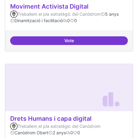
Moviment Activista Digital
Treballem el pla estratègic del Canòdrom
5 anys
Dinamització i facilitació
0
0
Vote
Moviment Activista Digital
Drets Humans i capa digital
Treballem el pla estratègic del Canòdrom
Canòdrom Obert
2 anys
0
0