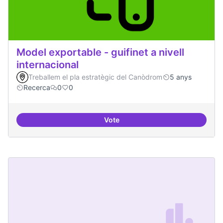
Model exportable - guifinet a nivell
internacional
Treballem el pla estratègic del Canòdrom
5 anys
Recerca
0
0
Vote
Model exportable - guifinet a nive