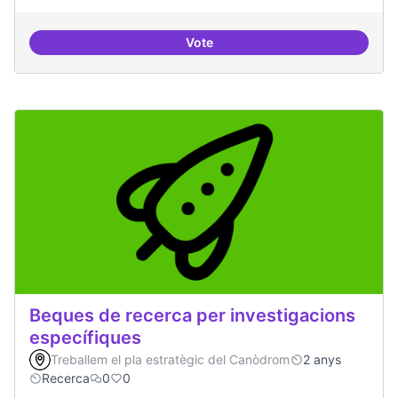
Vote
Drets Humans i capa digital
Beques de recerca per investigacions
específiques
Treballem el pla estratègic del Canòdrom
2 anys
Recerca
0
0