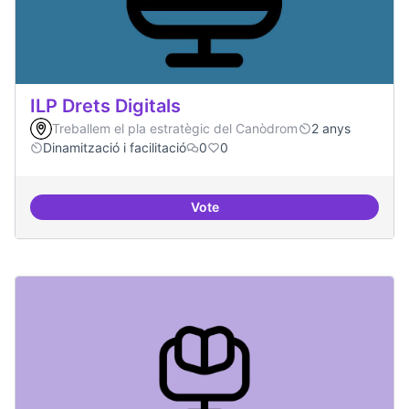
ILP Drets Digitals
Treballem el pla estratègic del Canòdrom
2 anys
Dinamització i facilitació
0
0
Vote
ILP Drets Digitals