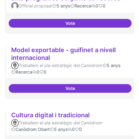
Official proposal
5 anys
Recerca
0
0
Vote
Xarxa internacional d'ateneus -
Model exportable - guifinet a nivell
internacional
Treballem el pla estratègic del Canòdrom
5 anys
Recerca
0
0
Vote
Model exportable - guifinet a niv
Cultura digital i tradicional
Treballem el pla estratègic del Canòdrom
Canòdrom Obert
5 anys
0
0