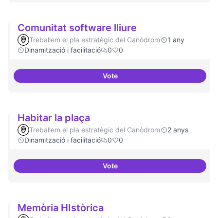
Comunitat software lliure
Treballem el pla estratègic del Canòdrom
1 any
Dinamització i facilitació
0
0
Vote
Comunitat software lliure
Habitar la plaça
Treballem el pla estratègic del Canòdrom
2 anys
Dinamització i facilitació
0
0
Vote
Habitar la plaça
Memòria HIstòrica