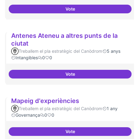
Vote
Idees per la millora democràtica
Antenes Ateneu a altres punts de la
ciutat
Treballem el pla estratègic del Canòdrom
5 anys
Intangibles
0
0
Vote
Antenes Ateneu a altres punts de 
Mapeig d'experiències
Treballem el pla estratègic del Canòdrom
1 any
Governança
0
0
Vote
Mapeig d'experiències