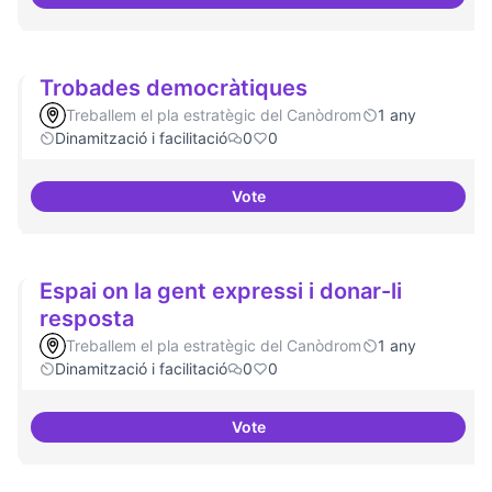
Suport a projectes digitals i dem
Trobades democràtiques
Treballem el pla estratègic del Canòdrom
1 any
Dinamització i facilitació
0
0
Vote
Trobades democràtiques
Espai on la gent expressi i donar-li
resposta
Treballem el pla estratègic del Canòdrom
1 any
Dinamització i facilitació
0
0
Vote
Espai on la gent expressi i donar