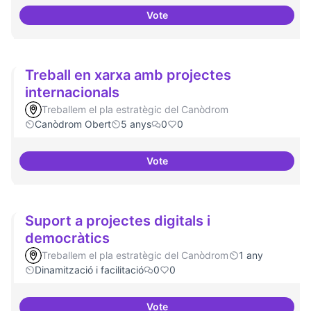
Vote
Cultura digital i tradicional
Treball en xarxa amb projectes
internacionals
Treballem el pla estratègic del Canòdrom
Canòdrom Obert
5 anys
0
0
Vote
Treball en xarxa amb projectes i
Suport a projectes digitals i
democràtics
Treballem el pla estratègic del Canòdrom
1 any
Dinamització i facilitació
0
0
Vote