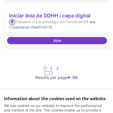
Iniciar línia de DDHH i capa digital
Treballem el pla estratègic del Canòdrom
1 any
Canòdrom Obert
0
0
Vote
Iniciar línia de DDHH i capa digita
1
2
3
Results per page:
50
Information about the cookies used on the website
Terms of Service
We use cookies on our website to improve the performance
Cookie settings
and content of the site. The cookies enable us to provide a
Comunitat Canòdrom at Facebook
(External link)
Comunitat Canòdrom at Instagram
(External link)
Comunitat Canòdrom at YouTube
(External link)