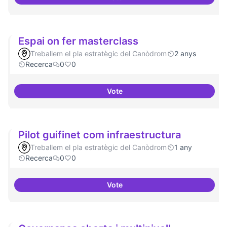
Grupos de trabajo para impulsar
Espai on fer masterclass
Treballem el pla estratègic del Canòdrom
2 anys
Recerca
0
0
Vote
Espai on fer masterclass
Pilot guifinet com infraestructura
Treballem el pla estratègic del Canòdrom
1 any
Recerca
0
0
Vote
Pilot guifinet com infraestructur