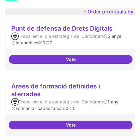
Order proposals by:
Punt de defensa de Drets Digitals
Treballem el pla estratègic del Canòdrom
5 anys
Intangibles
0
0
Vote
Punt de defensa de Drets Digital
Àrees de formació definides i
aterrades
Treballem el pla estratègic del Canòdrom
1 any
Formació i capacitació
0
0
Vote
Àrees de formació definides i at