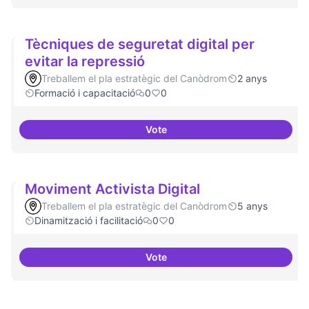
Tècniques de seguretat digital per
evitar la repressió
Treballem el pla estratègic del Canòdrom
2 anys
Formació i capacitació
0
0
Vote
Tècniques de seguretat digital pe
Moviment Activista Digital
Treballem el pla estratègic del Canòdrom
5 anys
Dinamització i facilitació
0
0
Vote
Moviment Activista Digital