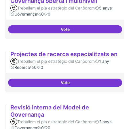
Governança oberta i multinivell
Treballem el pla estratègic del Canòdrom
5 anys
Governança
0
0
Vote
Governança oberta i multinivell
Projectes de recerca especialitzats en
Treballem el pla estratègic del Canòdrom
1 any
Recerca
0
0
Vote
Projectes de recerca especialitz
Revisió interna del Model de
Governança
Treballem el pla estratègic del Canòdrom
2 anys
Governança
0
0