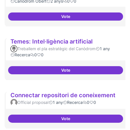
Canòdrom Obert
2 anys
0
0
Vote
Bar obert i dinamitzat
Temes: Intel·ligència artificial
Treballem el pla estratègic del Canòdrom
1 any
Recerca
0
0
Vote
Temes: Intel·ligència artificial
Connectar repositori de coneixement
Official proposal
1 any
Recerca
0
0
Vote
Connectar repositori de coneix