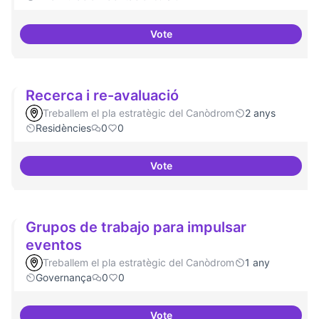
Vote
Dinamització de la participació
Recerca i re-avaluació
Treballem el pla estratègic del Canòdrom
2 anys
Residències
0
0
Vote
Recerca i re-avaluació
Grupos de trabajo para impulsar
eventos
Treballem el pla estratègic del Canòdrom
1 any
Governança
0
0
Vote