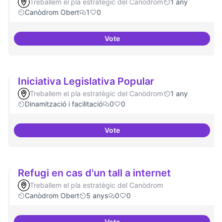
Treballem el pla estratègic del Canòdrom
1 any
Canòdrom Obert
1
0
Vote
Memòria HIstòrica
Iniciativa Legislativa Popular
Treballem el pla estratègic del Canòdrom
1 any
Dinamització i facilitació
0
0
Vote
Iniciativa Legislativa Popular
Refugi en cas d'un tall a internet
Treballem el pla estratègic del Canòdrom
Canòdrom Obert
5 anys
0
0
Vote