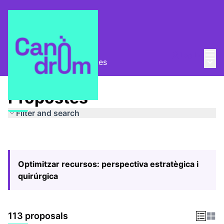
Mai
Log in
Main
Pla Estratègic
/
Propostes
Propostes
Filter and search
Optimitzar recursos: perspectiva estratègica i
quirúrgica
113 proposals