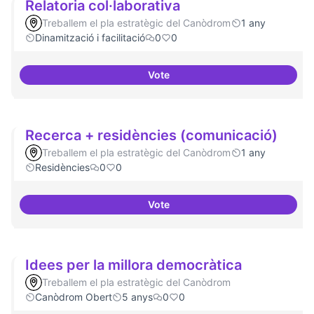
Relatoria col·laborativa
Treballem el pla estratègic del Canòdrom
1 any
Dinamització i facilitació
0
0
Vote
Relatoria col·laborativa
Recerca + residències (comunicació)
Treballem el pla estratègic del Canòdrom
1 any
Residències
0
0
Vote
Recerca + residències (comunic
Idees per la millora democràtica
Treballem el pla estratègic del Canòdrom
Canòdrom Obert
5 anys
0
0