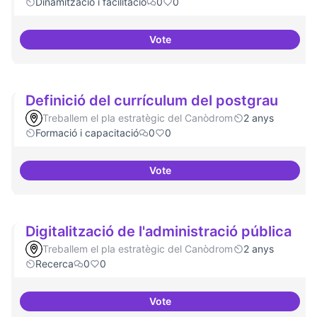
Dinamització i facilitació
0
0
Vote
ILP Drets Digitals
Definició del currículum del postgrau
Treballem el pla estratègic del Canòdrom
2 anys
Formació i capacitació
0
0
Vote
Definició del currículum del pos
Digitalització de l'administració pública
Treballem el pla estratègic del Canòdrom
2 anys
Recerca
0
0
Vote
Digitalització de l'administració 