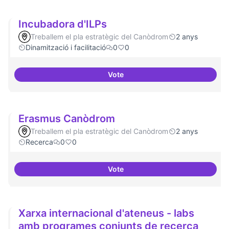
Incubadora d'ILPs
Treballem el pla estratègic del Canòdrom
2 anys
Dinamització i facilitació
0
0
Vote
Incubadora d'ILPs
Erasmus Canòdrom
Treballem el pla estratègic del Canòdrom
2 anys
Recerca
0
0
Vote
Erasmus Canòdrom
Xarxa internacional d'ateneus - labs
amb programes conjunts de recerca