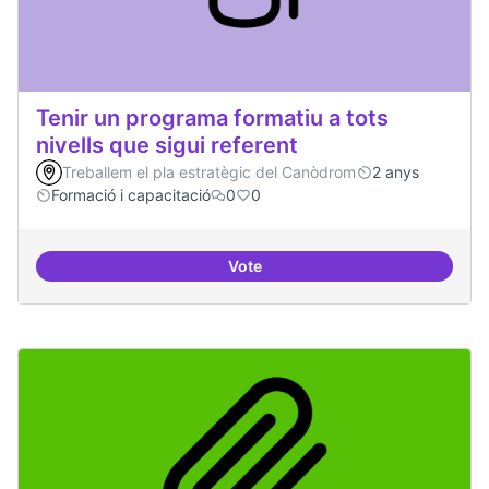
Tenir un programa formatiu a tots
nivells que sigui referent
Treballem el pla estratègic del Canòdrom
2 anys
Formació i capacitació
0
0
Vote
Tenir un programa formatiu a tots