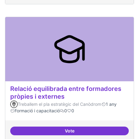
Relació equilibrada entre formadores
pròpies i externes
Treballem el pla estratègic del Canòdrom
1 any
Formació i capacitació
0
0
Vote
Relació equilibrada entre formad