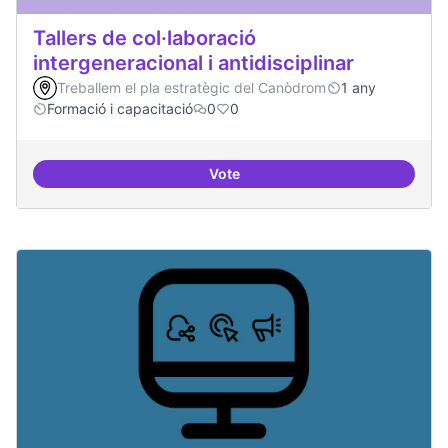
Tallers de col·laboració
intergeneracional i antidisciplinar
Treballem el pla estratègic del Canòdrom
1 any
Formació i capacitació
0
0
Vote
Tallers de col·laboració intergene