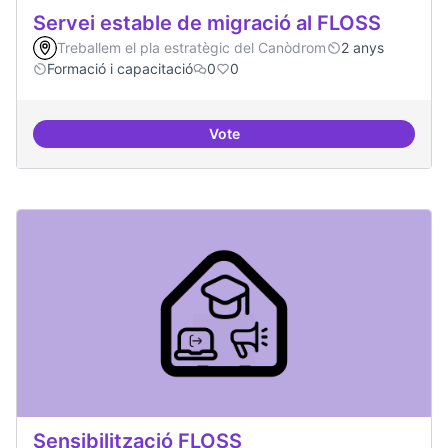
Servei estable de migració al FLOSS
Treballem el pla estratègic del Canòdrom
2 anys
Formació i capacitació
0
0
Vote
Servei estable de migració al FL
Sensibilització FLOSS