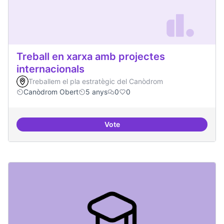
Treball en xarxa amb projectes
internacionals
Treballem el pla estratègic del Canòdrom
Canòdrom Obert
5 anys
0
0
Vote
Treball en xarxa amb projectes i