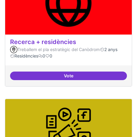
Recerca + residències
Treballem el pla estratègic del Canòdrom
2 anys
Residències
0
0
Vote
Recerca + residències