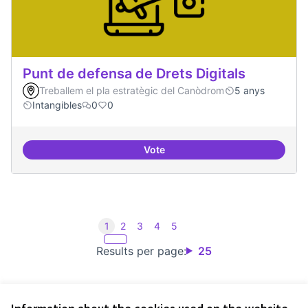
Punt de defensa de Drets Digitals
Treballem el pla estratègic del Canòdrom
5 anys
Intangibles
0
0
Vote
Punt de defensa de Drets Digitals
1
2
3
4
5
Results per page:
25