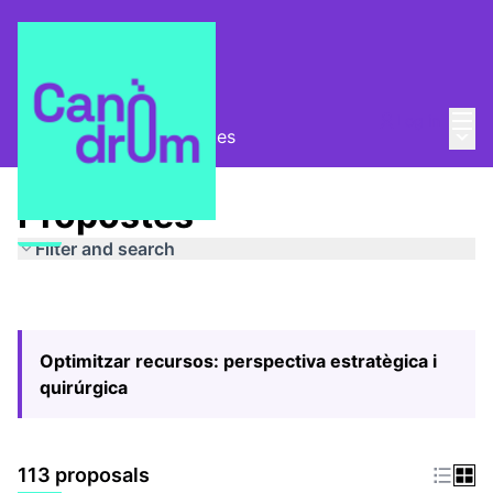
Mai
Log in
Main
Pla Estratègic
/
Propostes
Propostes
Filter and search
Optimitzar recursos: perspectiva estratègica i
quirúrgica
113 proposals