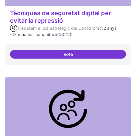
Tècniques de seguretat digital per
evitar la repressió
Treballem el pla estratègic del Canòdrom
2 anys
Formació i capacitació
0
0
Vote
Tècniques de seguretat digital per