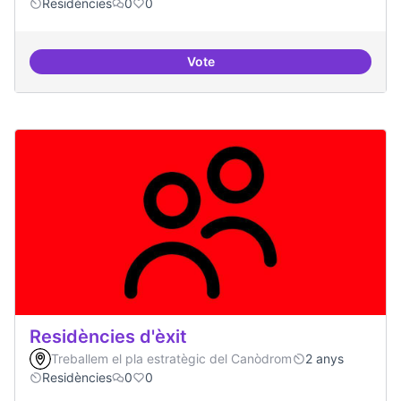
Residències
0
0
Vote
Residències i governança
Residències d'èxit
Treballem el pla estratègic del Canòdrom
2 anys
Residències
0
0