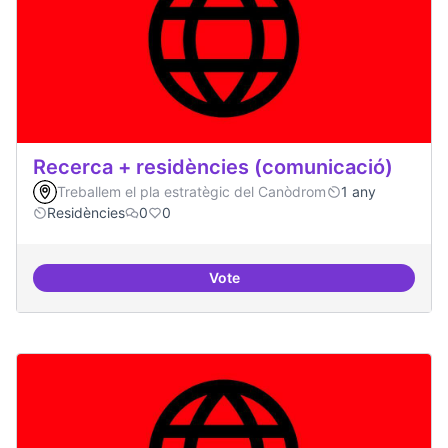
Recerca + residències (comunicació)
Treballem el pla estratègic del Canòdrom
1 any
Residències
0
0
Vote
Recerca + residències (comunica