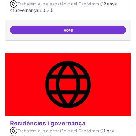
Treballem el pla estratègic del Canòdrom
2 anys
Governança
0
0
Vote
Revisió interna del Model de Go
Residències i governança
Treballem el pla estratègic del Canòdrom
1 any