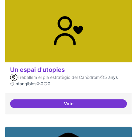
Un espai d'utopies
Treballem el pla estratègic del Canòdrom
5 anys
Intangibles
0
0
Vote
Un espai d'utopies