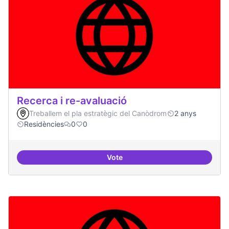
Recerca i re-avaluació
Treballem el pla estratègic del Canòdrom
2 anys
Residències
0
0
Vote
Recerca i re-avaluació