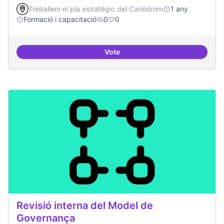
Treballem el pla estratègic del Canòdrom
1 any
Formació i capacitació
0
0
Vote
Sensibilització FLOSS
Revisió interna del Model de
Governança