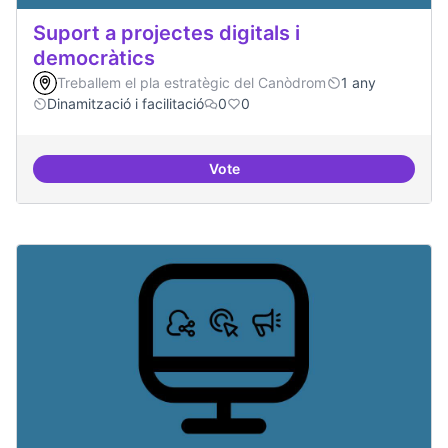
Suport a projectes digitals i
democràtics
Treballem el pla estratègic del Canòdrom
1 any
Dinamització i facilitació
0
0
Vote
Suport a projectes digitals i dem