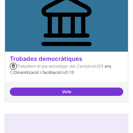
Trobades democràtiques
Treballem el pla estratègic del Canòdrom
1 any
Dinamització i facilitació
0
0
Vote
Trobades democràtiques