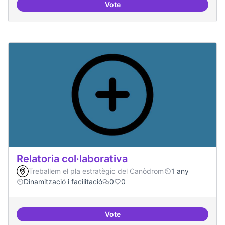
Vote
Repositori de coneixement
Relatoria col·laborativa
Treballem el pla estratègic del Canòdrom
1 any
Dinamització i facilitació
0
0
Vote
Relatoria col·laborativa