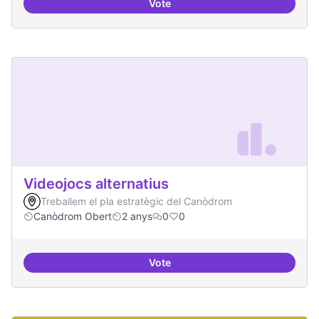
Vote
Xarxa internacional d'ateneus -
Videojocs alternatius
Treballem el pla estratègic del Canòdrom
Canòdrom Obert
2 anys
0
0
Vote
Videojocs alternatius