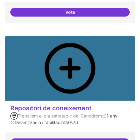
Vote
Residències d'èxit
Repositori de coneixement
Treballem el pla estratègic del Canòdrom
1 any
Dinamització i facilitació
0
0