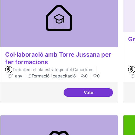
Gr
Col·laboració amb Torre Jussana per
fer formacions
Treballem el pla estratègic del Canòdrom
1 any
Formació i capacitació
0
0
Vote
Col·laboració amb Tor