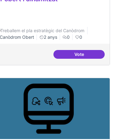
Treballem el pla estratègic del Canòdrom
Canòdrom Obert
2 anys
0
0
Vote
investigacions específiques
Bar obert i dinamitzat