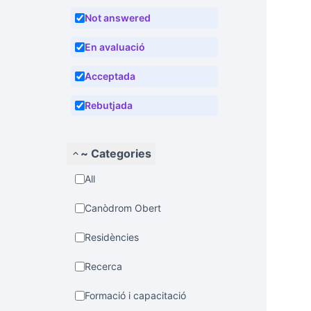
Not answered
En avaluació
Acceptada
Rebutjada
~ Categories
All
Canòdrom Obert
Residències
Recerca
Formació i capacitació