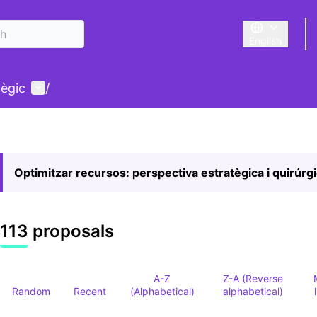
English
Triar la llengu
User menu
tègic
/
Optimitzar recursos: perspectiva estratègica i quirúrg
113 proposals
A-Z
Z-A (Reverse
Random
Recent
(Alphabetical)
alphabetical)