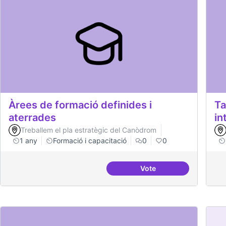
Àrees de formació definides i
Ta
aterrades
in
Treballem el pla estratègic del Canòdrom
1 any
Formació i capacitació
0
0
Vote
Àrees de formació defi