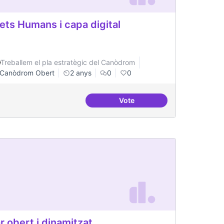
ets Humans i capa digital
Treballem el pla estratègic del Canòdrom
Canòdrom Obert
2 anys
0
0
Vote
ital
Drets Humans i capa digital
r obert i dinamitzat