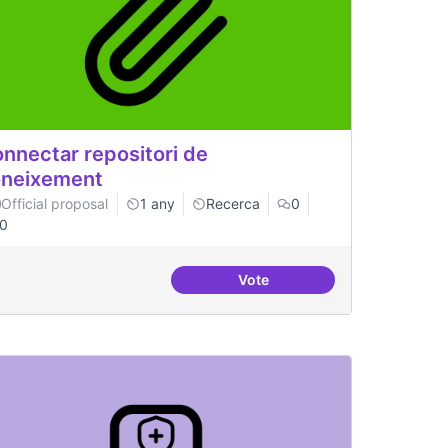
nnectar repositori de
neixement
Official proposal
1 any
Recerca
0
0
Vote
um del postgrau
Connectar repositori de co