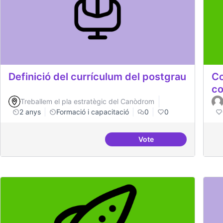
Definició del currículum del postgrau
Co
co
Treballem el pla estratègic del Canòdrom
2 anys
Formació i capacitació
0
0
Vote
Definició del currícul