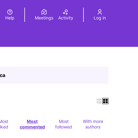
Help
Meetings
Activity
Log in
a
Elegir el idioma
Choose language
ica
Most
Most
Most
With more
liked
commented
followed
authors