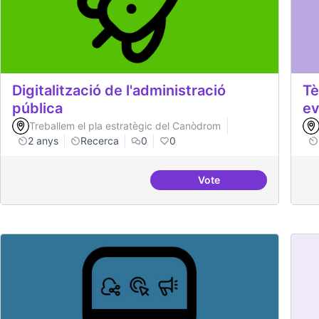
Digitalització de l'administració
Tè
pública
ev
Treballem el pla estratègic del Canòdrom
2 anys
Recerca
0
0
Vote
Digitalització de l'adm