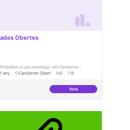
ades Obertes
Treballem el pla estratègic del Canòdrom
1 any
Canòdrom Obert
0
0
Vote
re Jussana per fer formacions
Grades Obertes