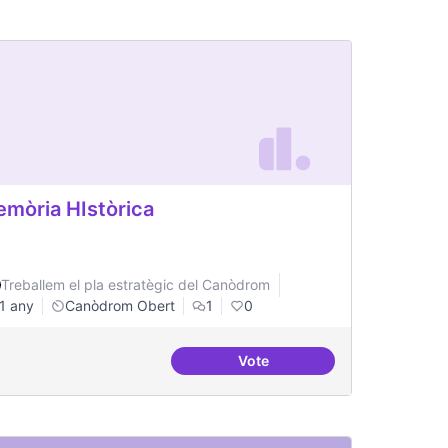
mòria HIstòrica
Treballem el pla estratègic del Canòdrom
1 any
Canòdrom Obert
1
0
Vote
iure
Memòria HIstòrica