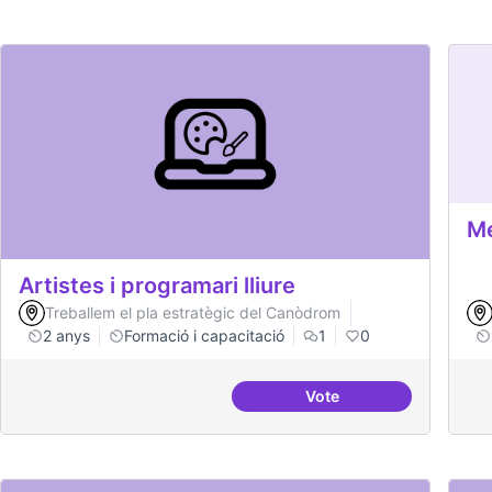
Me
Artistes i programari lliure
Treballem el pla estratègic del Canòdrom
2 anys
Formació i capacitació
1
0
Vote
Artistes i programari ll