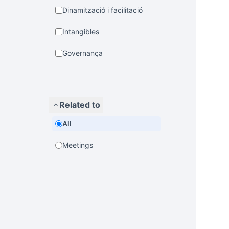
Dinamització i facilitació
Intangibles
Governança
Related to
All
Meetings