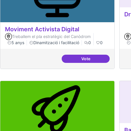
Dr
Moviment Activista Digital
Treballem el pla estratègic del Canòdrom
5 anys
Dinamització i facilitació
0
0
Vote
Moviment Activista Dig
Ba