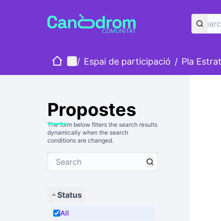
Home
Main menu
/
Espai de participació
/
Pla Estra
Propostes
The form below filters the search results
dynamically when the search
conditions are changed.
Status
All