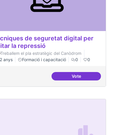
cniques de seguretat digital per
itar la repressió
Treballem el pla estratègic del Canòdrom
2 anys
Formació i capacitació
0
0
Vote
inistració pública
Tècniques de seguretat digita