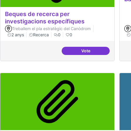
Beques de recerca per
investigacions específiques
Treballem el pla estratègic del Canòdrom
2 anys
Recerca
0
0
Vote
Beques de recerca per 