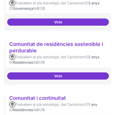
Treballem el pla estratègic del Canòdrom
2 anys
Governança
0
0
Vote
Comité Asesor Internacional
Comunitat de residències sostenible i
perdurable
Treballem el pla estratègic del Canòdrom
2 anys
Residències
0
0
Vote
Comunitat de 
Comunitat i continuitat
Treballem el pla estratègic del Canòdrom
1 any
Residències
0
0