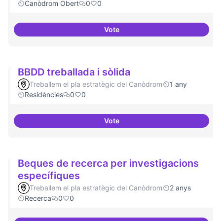
Canòdrom Obert
0
0
Vote
Bar obert, que sigui punt de tro
BBDD treballada i sòlida
Treballem el pla estratègic del Canòdrom
1 any
Residències
0
0
Vote
BBDD treballada i sòlida
Beques de recerca per investigacions
específiques
Treballem el pla estratègic del Canòdrom
2 anys
Recerca
0
0