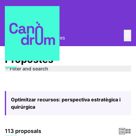
Mai
Log in
Main
Pla Estratègic
/
Propostes
Propostes
Filter and search
Optimitzar recursos: perspectiva estratègica i
quirúrgica
113 proposals