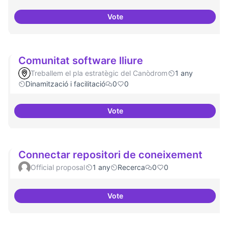
Vote
Comunitat i continuitat
Comunitat software lliure
Treballem el pla estratègic del Canòdrom
1 any
Dinamització i facilitació
0
0
Vote
Comunitat software lliure
Connectar repositori de coneixement
Official proposal
1 any
Recerca
0
0
Vote
Connectar repositori de coneix