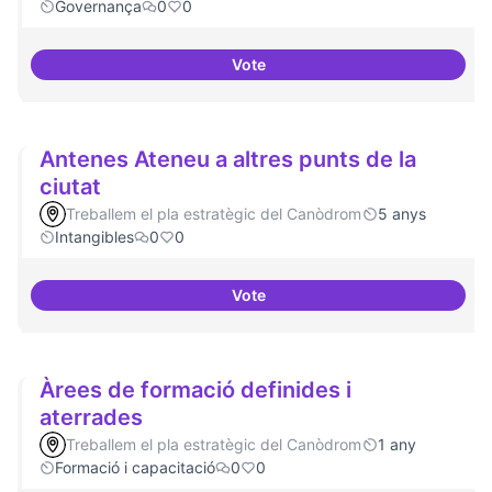
Governança
0
0
Vote
Actividades vinculadas a la gov
Antenes Ateneu a altres punts de la
ciutat
Treballem el pla estratègic del Canòdrom
5 anys
Intangibles
0
0
Vote
Antenes Ateneu a altres punts de 
Àrees de formació definides i
aterrades
Treballem el pla estratègic del Canòdrom
1 any
Formació i capacitació
0
0