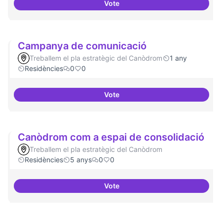
Vote
Beques de recerca per investiga
Campanya de comunicació
Treballem el pla estratègic del Canòdrom
1 any
Residències
0
0
Vote
Campanya de comunicació
Canòdrom com a espai de consolidació
Treballem el pla estratègic del Canòdrom
Residències
5 anys
0
0
Vote
Canòdrom com a espai de conso