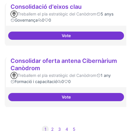
Consolidació d'eixos clau
Treballem el pla estratègic del Canòdrom
5 anys
Governança
0
0
Vote
Consolidació d'eixos clau
Consolidar oferta antena Cibernàrium
Canòdrom
Treballem el pla estratègic del Canòdrom
1 any
Formació i capacitació
0
0
Vote
Consolidar oferta antena Ciber
1
2
3
4
5