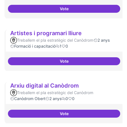
Vote
Àrees de formació definides i at
Artistes i programari lliure
Treballem el pla estratègic del Canòdrom
2 anys
Formació i capacitació
1
0
Vote
Artistes i programari lliure
Arxiu digital al Canòdrom
Treballem el pla estratègic del Canòdrom
Canòdrom Obert
2 anys
0
0
Vote
Arxiu digital al Canòdrom