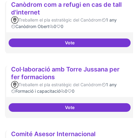
Canòdrom com a refugi en cas de tall
d'internet
Treballem el pla estratègic del Canòdrom
1 any
Canòdrom Obert
0
0
Vote
Canòdrom com a refugi en cas de 
Col·laboració amb Torre Jussana per
fer formacions
Treballem el pla estratègic del Canòdrom
1 any
Formació i capacitació
0
0
Vote
Col·laboració amb Torre Jussana
Comité Asesor Internacional