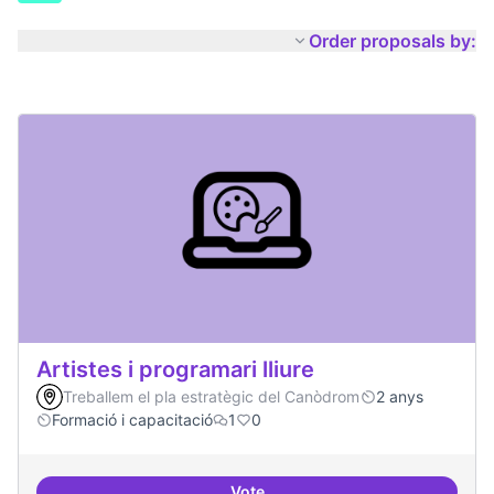
Order proposals by:
Artistes i programari lliure
Treballem el pla estratègic del Canòdrom
2 anys
Formació i capacitació
1
0
Vote