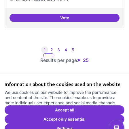
Vote
Consolidar oferta antena Ciber
1
2
3
4
5
Results per page:
25
Information about the cookies used on the website
Terms of Service
We use cookies on our website to improve the performance
Cookie settings
and content of the site. The cookies enable us to provide a
Comunitat Canòdrom at Facebook
(External link)
Comunitat Canòdrom at Instagram
(External link)
Comunitat Canòdrom at YouTube
(External link)
English
more individual user experience and social media channels.
Triar la llengua
Elegir el idioma
Choose language
Accept all
Accept only essential
Settings
C
(E