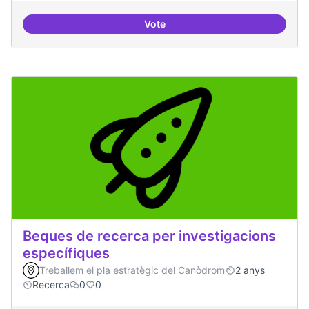
Vote
Drets Humans i capa digital
Beques de recerca per investigacions
específiques
Treballem el pla estratègic del Canòdrom
2 anys
Recerca
0
0