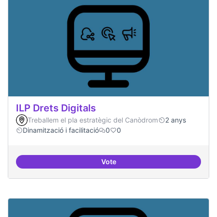
ILP Drets Digitals
Treballem el pla estratègic del Canòdrom
2 anys
Dinamització i facilitació
0
0
Vote
ILP Drets Digitals