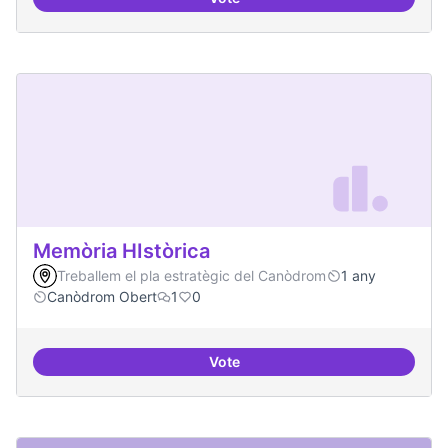
Artistes i programari lliure
Memòria HIstòrica
Treballem el pla estratègic del Canòdrom
1 any
Canòdrom Obert
1
0
Vote
Memòria HIstòrica