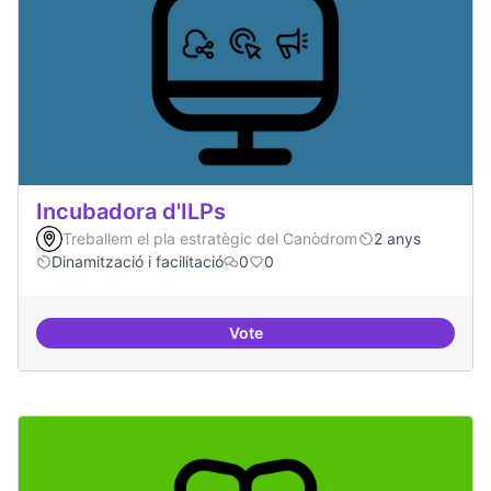
Incubadora d'ILPs
Treballem el pla estratègic del Canòdrom
2 anys
Dinamització i facilitació
0
0
Vote
Incubadora d'ILPs