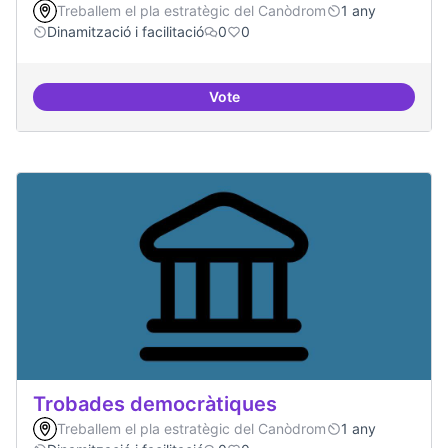
Treballem el pla estratègic del Canòdrom
1 any
Dinamització i facilitació
0
0
Vote
Suport a projectes digitals i dem
Trobades democràtiques
Treballem el pla estratègic del Canòdrom
1 any