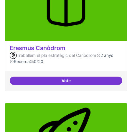
Erasmus Canòdrom
Treballem el pla estratègic del Canòdrom
2 anys
Recerca
0
0
Vote
Erasmus Canòdrom