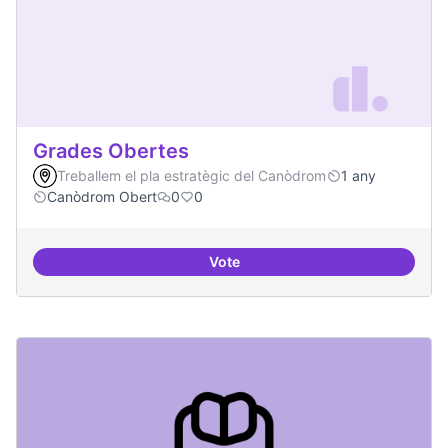
Grades Obertes
Treballem el pla estratègic del Canòdrom
1 any
Canòdrom Obert
0
0
Vote
Grades Obertes