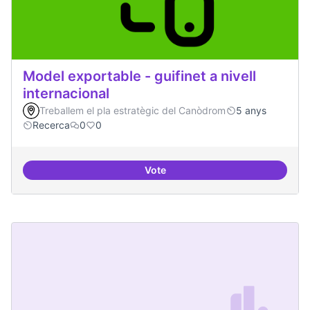
Model exportable - guifinet a nivell
internacional
Treballem el pla estratègic del Canòdrom
5 anys
Recerca
0
0
Vote
Model exportable - guifinet a nive