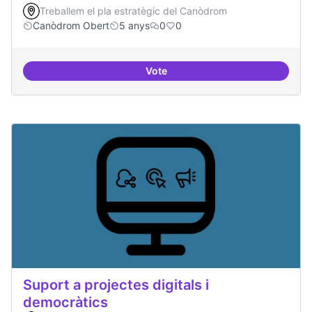
Treballem el pla estratègic del Canòdrom
Canòdrom Obert
5 anys
0
0
Vote
Treball en xarxa amb projectes i
Suport a projectes digitals i
democràtics