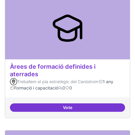
Àrees de formació definides i
aterrades
Treballem el pla estratègic del Canòdrom
1 any
Formació i capacitació
0
0
Vote
Àrees de formació definides i at