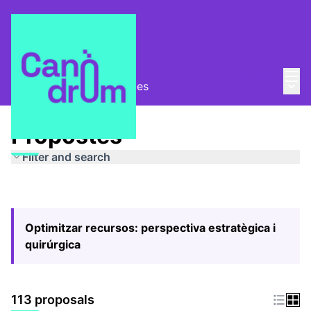
Mai
Log in
Main
Pla Estratègic
/
Propostes
Propostes
Filter and search
Optimitzar recursos: perspectiva estratègica i
quirúrgica
113 proposals