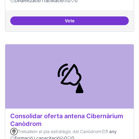
Dinamització i facilitació
0
0
Vote
Trobades democràtiques
Consolidar oferta antena Cibernàrium
Canòdrom
Treballem el pla estratègic del Canòdrom
1 any
Formació i capacitació
0
0