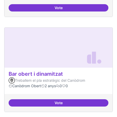
Vote
Beques de recerca per investiga
Bar obert i dinamitzat
Treballem el pla estratègic del Canòdrom
Canòdrom Obert
2 anys
0
0
Vote
Bar obert i dinamitzat