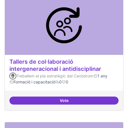
Tallers de col·laboració
intergeneracional i antidisciplinar
Treballem el pla estratègic del Canòdrom
1 any
Formació i capacitació
0
0
Vote
Tallers de col·laboració intergene