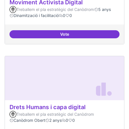
Moviment Activista Digital
Treballem el pla estratègic del Canòdrom
5 anys
Dinamització i facilitació
0
0
Vote
Moviment Activista Digital
Drets Humans i capa digital
Treballem el pla estratègic del Canòdrom
Canòdrom Obert
2 anys
0
0