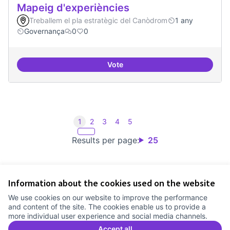
Mapeig d'experiències
Treballem el pla estratègic del Canòdrom
1 any
Governança
0
0
Vote
Mapeig d'experiències
1
2
3
4
5
Results per page:
25
Information about the cookies used on the website
Terms of Service
We use cookies on our website to improve the performance
Cookie settings
and content of the site. The cookies enable us to provide a
Comunitat Canòdrom at Facebook
(External link)
Comunitat Canòdrom at Instagram
(External link)
Comunitat Canòdrom at YouTube
(External link)
English
more individual user experience and social media channels.
Triar la llengua
Elegir el idioma
Choose language
Accept all