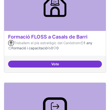
Formació FLOSS a Casals de Barri
Treballem el pla estratègic del Canòdrom
1 any
Formació i capacitació
0
0
Vote
Formació FLOSS a Casals de Barr