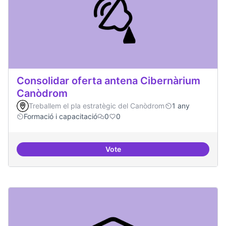
Consolidar oferta antena Cibernàrium
Canòdrom
Treballem el pla estratègic del Canòdrom
1 any
Formació i capacitació
0
0
Vote
Consolidar oferta antena Ciber