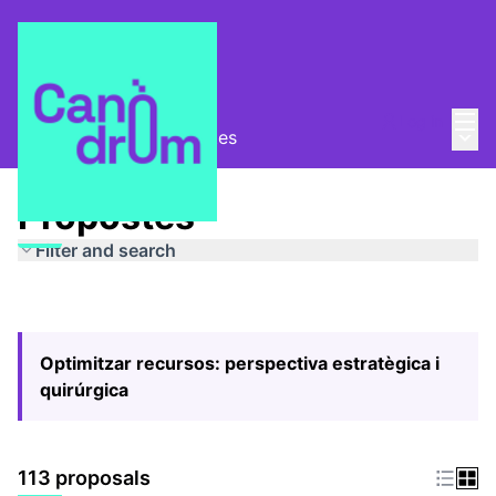
Mai
Log in
Main
Pla Estratègic
/
Propostes
Propostes
Filter and search
Optimitzar recursos: perspectiva estratègica i
quirúrgica
113 proposals