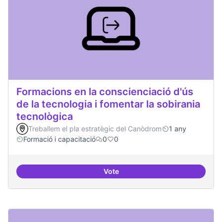
Formacions en la conscienciació d'ús
de la tecnologia i fomentar la sobirania
tecnològica
Treballem el pla estratègic del Canòdrom
1 any
Formació i capacitació
0
0
Vote
Formacions en la conscienciació d