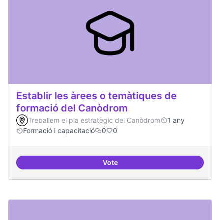
Establir les àrees o temàtiques de
formació del Canòdrom
Treballem el pla estratègic del Canòdrom
1 any
Formació i capacitació
0
0
Vote
Establir les àrees o temàtiques 