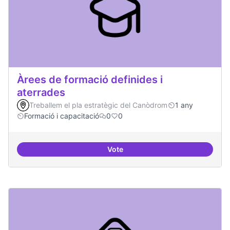
Àrees de formació definides i
aterrades
Treballem el pla estratègic del Canòdrom
1 any
Formació i capacitació
0
0
Vote
Àrees de formació definides i at