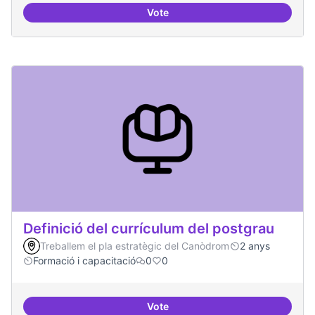
Vote
Tècniques de seguretat digital per
Definició del currículum del postgrau
Treballem el pla estratègic del Canòdrom
2 anys
Formació i capacitació
0
0
Vote
Definició del currículum del pos