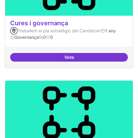
Cures i governança
Treballem el pla estratègic del Canòdrom
1 any
Governança
0
0
Vote
Cures i governança