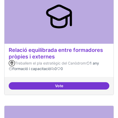
Relació equilibrada entre formadores
pròpies i externes
Treballem el pla estratègic del Canòdrom
1 any
Formació i capacitació
0
0
Vote
Relació equilibrada entre formad