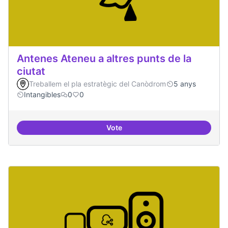
Antenes Ateneu a altres punts de la
ciutat
Treballem el pla estratègic del Canòdrom
5 anys
Intangibles
0
0
Vote
Antenes Ateneu a altres punts de 