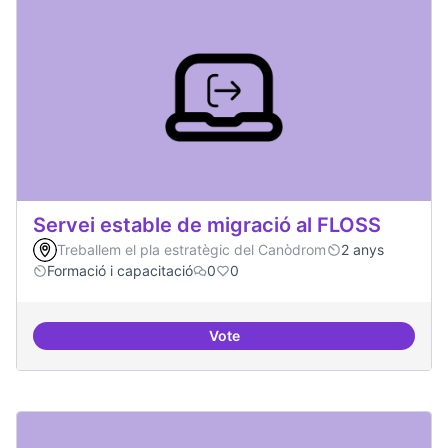
Servei estable de migració al FLOSS
Treballem el pla estratègic del Canòdrom
2 anys
Formació i capacitació
0
0
Vote
Servei estable de migració al FL