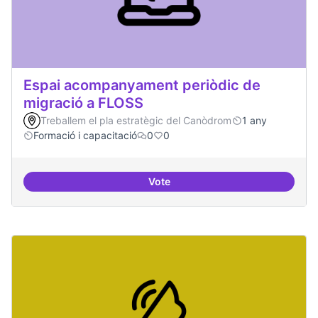
Espai acompanyament periòdic de
migració a FLOSS
Treballem el pla estratègic del Canòdrom
1 any
Formació i capacitació
0
0
Vote
Espai acompanyament periòdic d