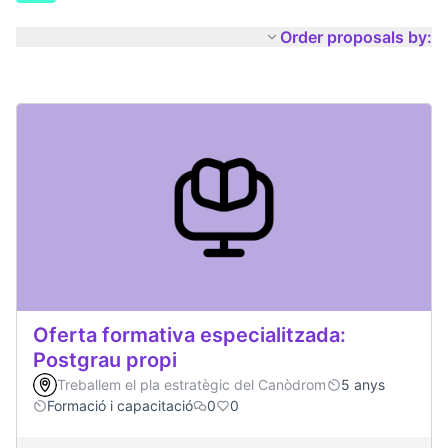
Order proposals by:
Oferta formativa especialitzada:
Postgrau propi
Treballem el pla estratègic del Canòdrom
5 anys
Formació i capacitació
0
0