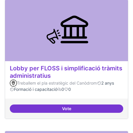
Lobby per FLOSS i simplificació tràmits
administratius
Treballem el pla estratègic del Canòdrom
2 anys
Formació i capacitació
0
0
Vote
Lobby per FLOSS i simplificació 