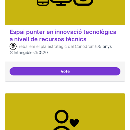
Espai punter en innovació tecnològica
a nivell de recursos tècnics
Treballem el pla estratègic del Canòdrom
5 anys
Intangibles
0
0
Vote
Espai punter en innovació tecnolò