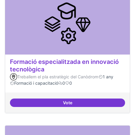
Formació especialitzada en innovació
tecnològica
Treballem el pla estratègic del Canòdrom
1 any
Formació i capacitació
0
0
Vote
Formació especialitzada en inno