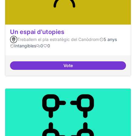
Un espai d'utopies
Treballem el pla estratègic del Canòdrom
5 anys
Intangibles
0
0
Vote
Un espai d'utopies