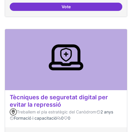
Vote
Oferta formativa especialitzada:
Tècniques de seguretat digital per
evitar la repressió
Treballem el pla estratègic del Canòdrom
2 anys
Formació i capacitació
0
0