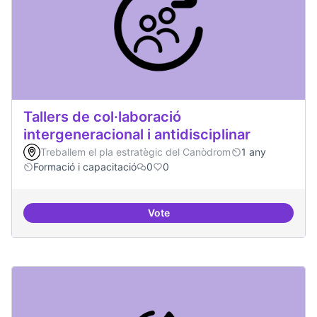
Tallers de col·laboració
intergeneracional i antidisciplinar
Treballem el pla estratègic del Canòdrom
1 any
Formació i capacitació
0
0
Vote
Tallers de col·laboració intergene