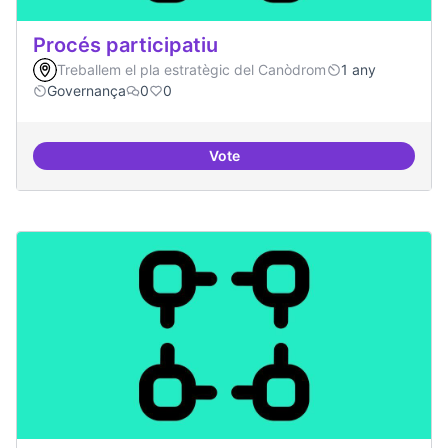
Procés participatiu
Treballem el pla estratègic del Canòdrom
1 any
Governança
0
0
Vote
Procés participatiu