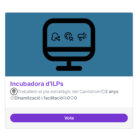
Incubadora d'ILPs
Treballem el pla estratègic del Canòdrom
2 anys
Dinamització i facilitació
0
0
Vote
Incubadora d'ILPs