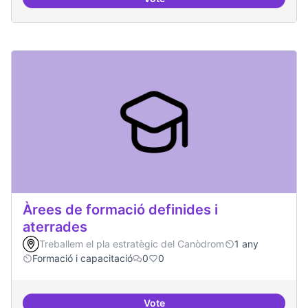
Punt de defensa de Drets Digitals
Àrees de formació definides i
aterrades
Treballem el pla estratègic del Canòdrom
1 any
Formació i capacitació
0
0
Vote