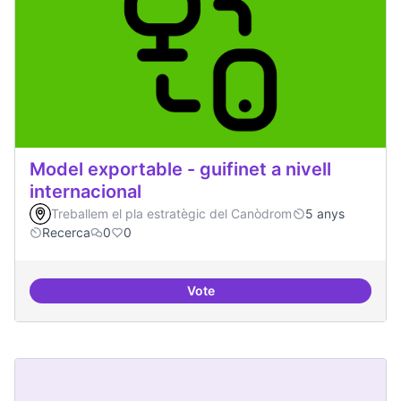
Model exportable - guifinet a nivell
internacional
Treballem el pla estratègic del Canòdrom
5 anys
Recerca
0
0
Vote
Model exportable - guifinet a nive