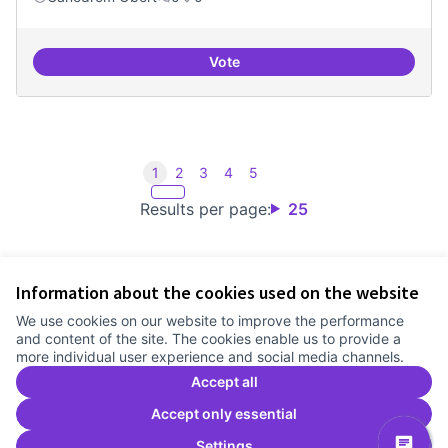
Vote
Iniciar línia de DDHH i capa digita
1
2
3
4
5
Results per page:
25
Information about the cookies used on the website
Terms of Service
We use cookies on our website to improve the performance
Cookie settings
and content of the site. The cookies enable us to provide a
Comunitat Canòdrom at Facebook
(External link)
Comunitat Canòdrom at Instagram
(External link)
Comunitat Canòdrom at YouTube
(External link)
English
more individual user experience and social media channels.
Triar la llengua
Elegir el idioma
Choose language
Accept all
Accept only essential
Settings
C
(E