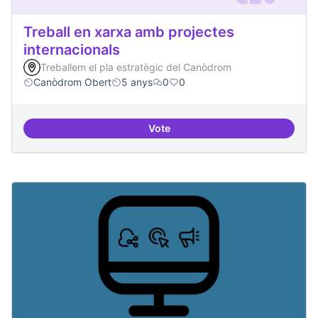
Treball en xarxa amb projectes
internacionals
Treballem el pla estratègic del Canòdrom
Canòdrom Obert
5 anys
0
0
Vote
Treball en xarxa amb projectes i