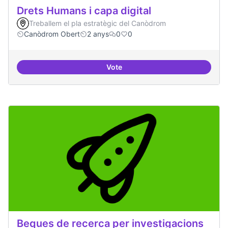
Drets Humans i capa digital
Treballem el pla estratègic del Canòdrom
Canòdrom Obert
2 anys
0
0
Vote
Drets Humans i capa digital
Beques de recerca per investigacions