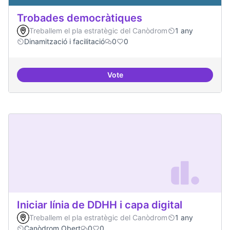
Trobades democràtiques
Treballem el pla estratègic del Canòdrom
1 any
Dinamització i facilitació
0
0
Vote
Trobades democràtiques
Iniciar línia de DDHH i capa digital
Treballem el pla estratègic del Canòdrom
1 any
Canòdrom Obert
0
0