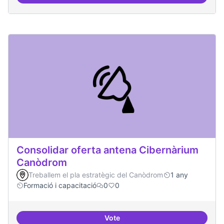
Àrees de formació definides i at
Consolidar oferta antena Cibernàrium
Canòdrom
Treballem el pla estratègic del Canòdrom
1 any
Formació i capacitació
0
0
Vote
Consolidar oferta antena Ciber