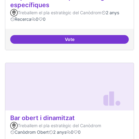
específiques
Treballem el pla estratègic del Canòdrom
2 anys
Recerca
0
0
Vote
Beques de recerca per investiga
Bar obert i dinamitzat
Treballem el pla estratègic del Canòdrom
Canòdrom Obert
2 anys
0
0