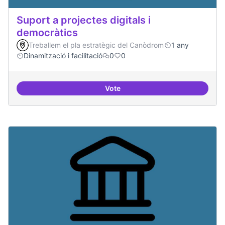
Suport a projectes digitals i
democràtics
Treballem el pla estratègic del Canòdrom
1 any
Dinamització i facilitació
0
0
Vote
Suport a projectes digitals i dem