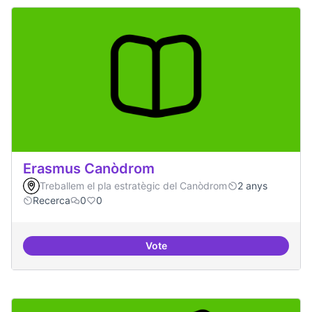
Erasmus Canòdrom
Treballem el pla estratègic del Canòdrom
2 anys
Recerca
0
0
Vote
Erasmus Canòdrom