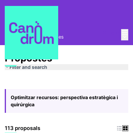
Mai
Log in
Main
Pla Estratègic
/
Propostes
Propostes
Filter and search
Optimitzar recursos: perspectiva estratègica i
quirúrgica
113 proposals