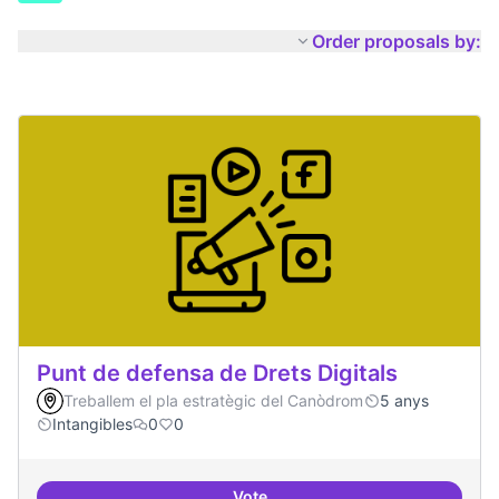
Order proposals by:
Punt de defensa de Drets Digitals
Treballem el pla estratègic del Canòdrom
5 anys
Intangibles
0
0
Vote