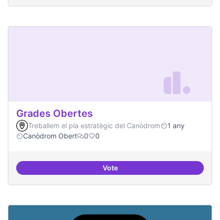
Grades Obertes
Treballem el pla estratègic del Canòdrom
1 any
Canòdrom Obert
0
0
Vote
Grades Obertes