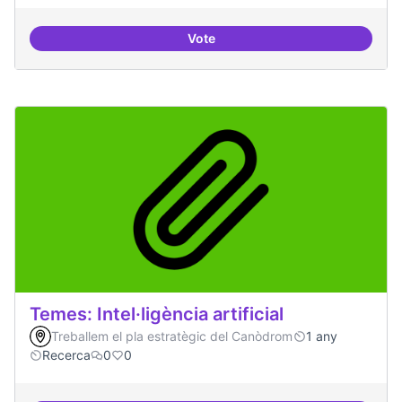
Vote
Bar obert i dinamitzat
Temes: Intel·ligència artificial
Treballem el pla estratègic del Canòdrom
1 any
Recerca
0
0