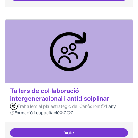
Tallers de col·laboració
intergeneracional i antidisciplinar
Treballem el pla estratègic del Canòdrom
1 any
Formació i capacitació
0
0
Vote
Tallers de col·laboració intergene