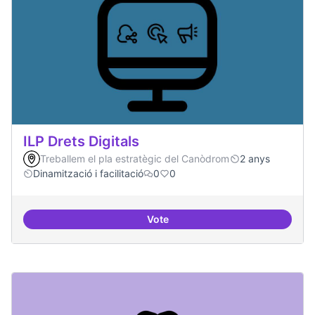
ILP Drets Digitals
Treballem el pla estratègic del Canòdrom
2 anys
Dinamització i facilitació
0
0
Vote
ILP Drets Digitals