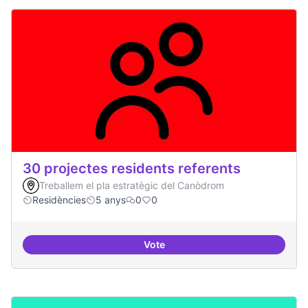
30 projectes residents referents
Treballem el pla estratègic del Canòdrom
Residències
5 anys
0
0
Vote
30 projectes residents referents