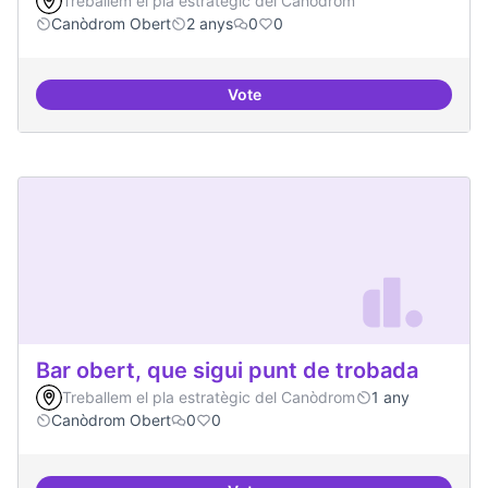
Treballem el pla estratègic del Canòdrom
Canòdrom Obert
2 anys
0
0
Vote
Bar obert i dinamitzat
Bar obert, que sigui punt de trobada
Treballem el pla estratègic del Canòdrom
1 any
Canòdrom Obert
0
0