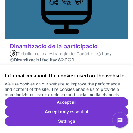
Dinamització de la participació
Treballem el pla estratègic del Canòdrom
1 any
Dinamització i facilitació
0
0
Information about the cookies used on the website
Vote
Dinamització de la participació
We use cookies on our website to improve the performance
and content of the site. The cookies enable us to provide a
more individual user experience and social media channels.
Accept all
Accept only essential
Settings