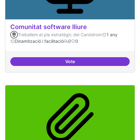
Comunitat software lliure
Treballem el pla estratègic del Canòdrom
1 any
Dinamització i facilitació
0
0
Vote
Comunitat software lliure