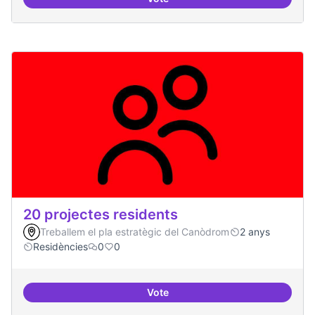
10 projectes consolidats
20 projectes residents
Treballem el pla estratègic del Canòdrom
2 anys
Residències
0
0
Vote
20 projectes residents