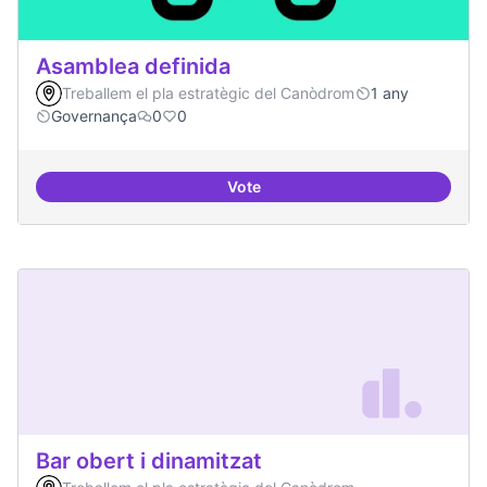
Asamblea definida
Treballem el pla estratègic del Canòdrom
1 any
Governança
0
0
Vote
Asamblea definida
Bar obert i dinamitzat