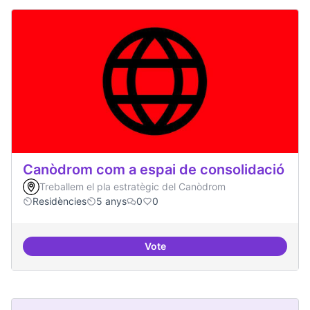
Canòdrom com a espai de consolidació
Treballem el pla estratègic del Canòdrom
Residències
5 anys
0
0
Vote
Canòdrom com a espai de consol