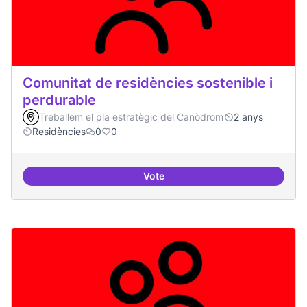
Comunitat de residències sostenible i
perdurable
Treballem el pla estratègic del Canòdrom
2 anys
Residències
0
0
Vote
Comunitat de r