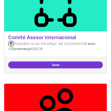
Comité Asesor Internacional
Treballem el pla estratègic del Canòdrom
2 anys
Governança
0
0
Vote
Comité Asesor Internacional