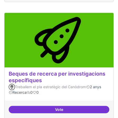
Beques de recerca per investigacions
específiques
Treballem el pla estratègic del Canòdrom
2 anys
Recerca
0
0
Vote
Beques de recerca per investiga