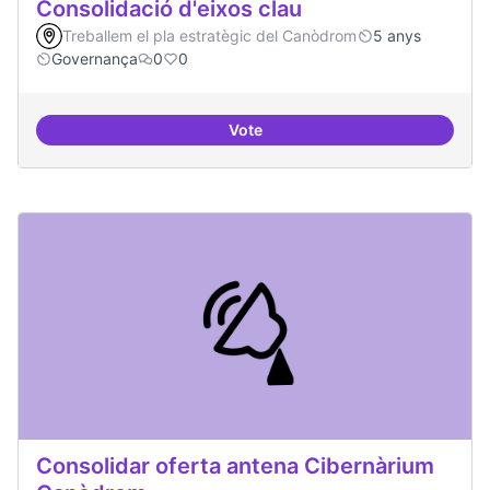
Consolidació d'eixos clau
Treballem el pla estratègic del Canòdrom
5 anys
Governança
0
0
Vote
Consolidació d'eixos clau
Consolidar oferta antena Cibernàrium