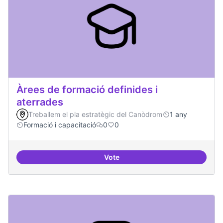
Àrees de formació definides i
aterrades
Treballem el pla estratègic del Canòdrom
1 any
Formació i capacitació
0
0
Vote
Àrees de formació definides i at