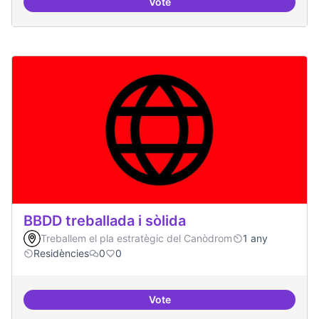
Vote
Bar obert, que sigui punt de trob
BBDD treballada i sòlida
Treballem el pla estratègic del Canòdrom
1 any
Residències
0
0
Vote
BBDD treballada i sòlida