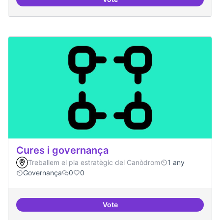
Cultura digital i tradicional
Cures i governança
Treballem el pla estratègic del Canòdrom
1 any
Governança
0
0
Vote
Cures i governança