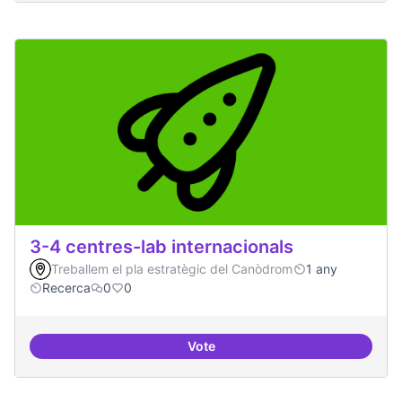
3-4 centres-lab internacionals
Treballem el pla estratègic del Canòdrom
1 any
Recerca
0
0
Vote
3-4 centres-lab internacionals