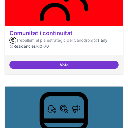
Comunitat i continuitat
Treballem el pla estratègic del Canòdrom
1 any
Residències
0
0
Vote
Comunitat i continuitat