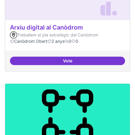
Arxiu digital al Canòdrom
Treballem el pla estratègic del Canòdrom
Canòdrom Obert
2 anys
0
0
Vote
Arxiu digital al Canòdrom