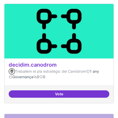
decidim.canodrom
Treballem el pla estratègic del Canòdrom
1 any
Governança
0
0
Vote
decidim.canodrom