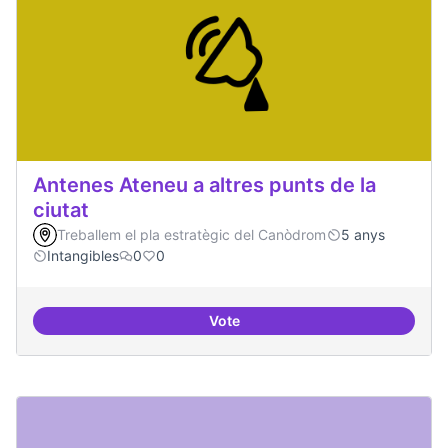
Antenes Ateneu a altres punts de la
ciutat
Treballem el pla estratègic del Canòdrom
5 anys
Intangibles
0
0
Vote
Antenes Ateneu a altres punts de 