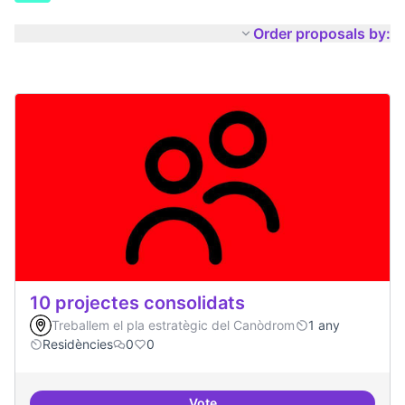
Order proposals by:
10 projectes consolidats
Treballem el pla estratègic del Canòdrom
1 any
Residències
0
0
Vote