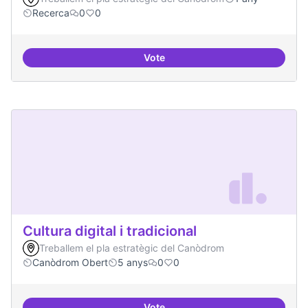
Recerca
0
0
Vote
Contactes amb centres de recer
Cultura digital i tradicional
Treballem el pla estratègic del Canòdrom
Canòdrom Obert
5 anys
0
0
Vote