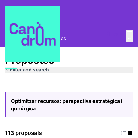
Mai
Log in
Main
Pla Estratègic
/
Propostes
Propostes
Filter and search
Optimitzar recursos: perspectiva estratègica i
quirúrgica
113 proposals