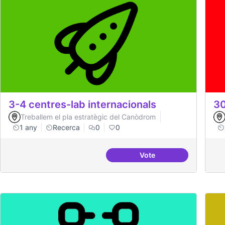
3-4 centres-lab internacionals
30
Treballem el pla estratègic del Canòdrom
1 any
Recerca
0
0
Vote
3-4 centres-lab intern