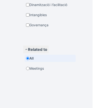
Dinamització i facilitació
Intangibles
Governança
Related to
All
Meetings