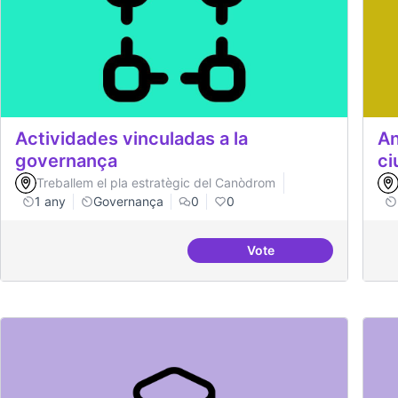
Actividades vinculadas a la
An
governança
ci
Treballem el pla estratègic del Canòdrom
1 any
Governança
0
0
Vote
Actividades vinculadas