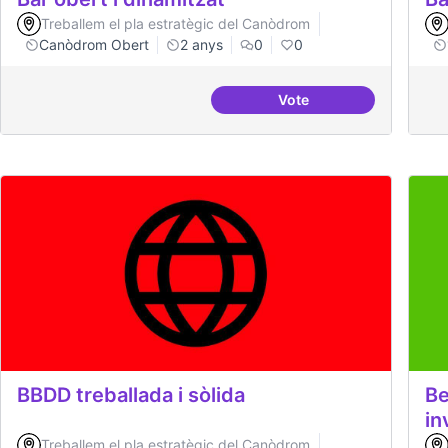
Treballem el pla estratègic del Canòdrom
Canòdrom Obert
2 anys
0
0
Vote
Bar obert i dinamitzat
BBDD treballada i sòlida
Be
in
Treballem el pla estratègic del Canòdrom