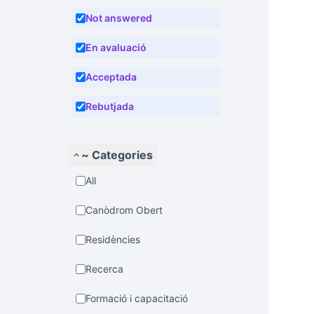
Not answered
En avaluació
Acceptada
Rebutjada
~ Categories
All
Canòdrom Obert
Residències
Recerca
Formació i capacitació