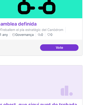
amblea definida
Treballem el pla estratègic del Canòdrom
1 any
Governança
0
0
Vote
rom
Asamblea definida
r obert, que sigui punt de trobada