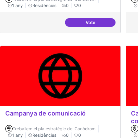
1 any
Residències
0
0
Vote
BBDD treballada i sòlid
Campanya de comunicació
Ca
co
Treballem el pla estratègic del Canòdrom
1 any
Residències
0
0