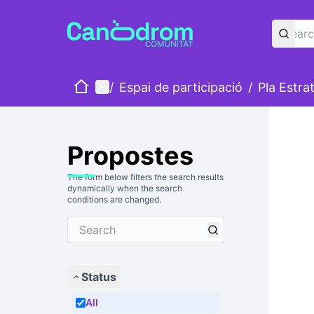
Home
Main menu
/
Espai de participació
/
Pla Estra
Propostes
The form below filters the search results
dynamically when the search
conditions are changed.
Status
All