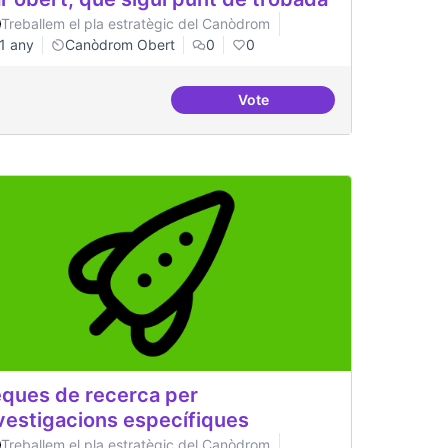
Treballem el pla estratègic del Canòdrom
1 any
Canòdrom Obert
0
0
Vote
Bar obert, que sigui punt de
ques de recerca per
vestigacions específiques
Treballem el pla estratègic del Canòdrom