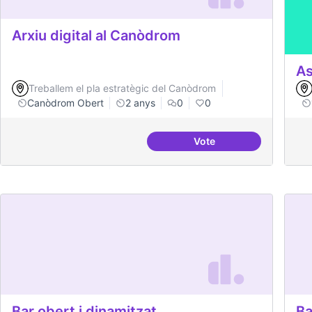
Arxiu digital al Canòdrom
As
Treballem el pla estratègic del Canòdrom
Canòdrom Obert
2 anys
0
0
Vote
Arxiu digital al Canòd
Bar obert i dinamitzat
Ba