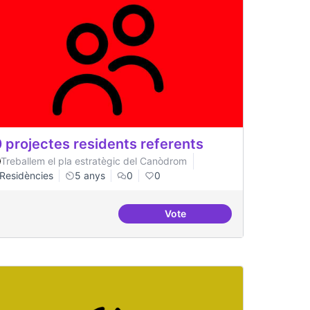
 projectes residents referents
Treballem el pla estratègic del Canòdrom
Residències
5 anys
0
0
Vote
acionals
30 projectes residents refer