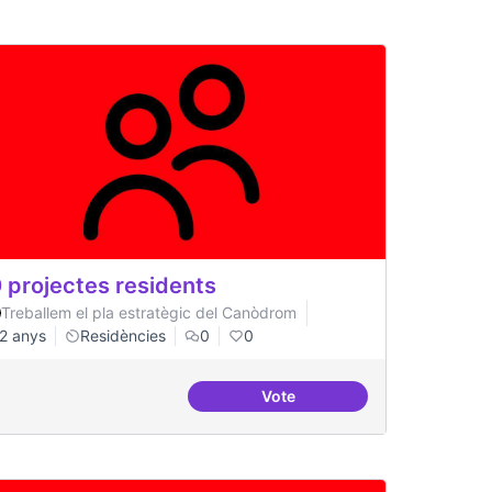
 projectes residents
Treballem el pla estratègic del Canòdrom
2 anys
Residències
0
0
Vote
ts
20 projectes residents