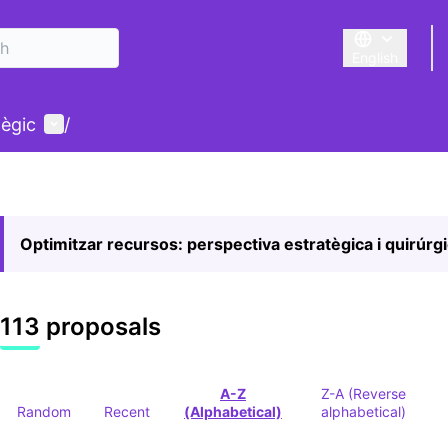
English
Triar la llengu
User menu
tègic
/
Optimitzar recursos: perspectiva estratègica i quirúrg
113 proposals
A-Z
Z-A (Reverse
Random
Recent
(Alphabetical)
alphabetical)