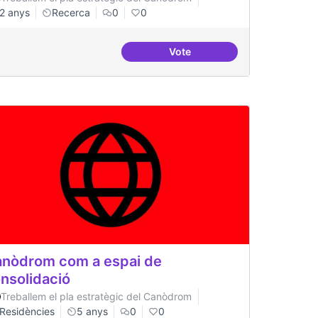
2 anys
Recerca
0
0
Vote
a
Beques de recerca per inves
nòdrom com a espai de
nsolidació
Treballem el pla estratègic del Canòdrom
Residències
5 anys
0
0