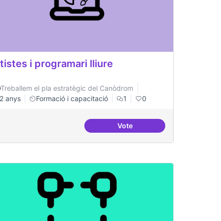
tistes i programari lliure
Treballem el pla estratègic del Canòdrom
2 anys
Formació i capacitació
1
0
Vote
nides i aterrades
Artistes i programari lliure