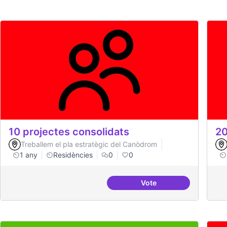
10 projectes consolidats
20
Treballem el pla estratègic del Canòdrom
1 any
Residències
0
0
Vote
10 projectes consolida