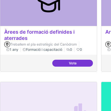
Àrees de formació definides i
Ar
aterrades
Treballem el pla estratègic del Canòdrom
1 any
Formació i capacitació
0
0
Vote
Àrees de formació defi