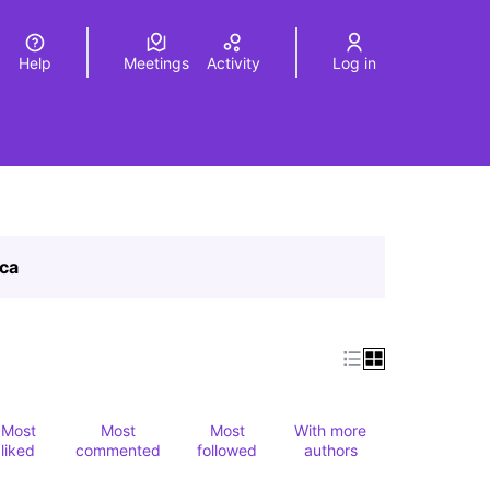
Help
Meetings
Activity
Log in
a
Elegir el idioma
Choose language
ica
Most
Most
Most
With more
liked
commented
followed
authors