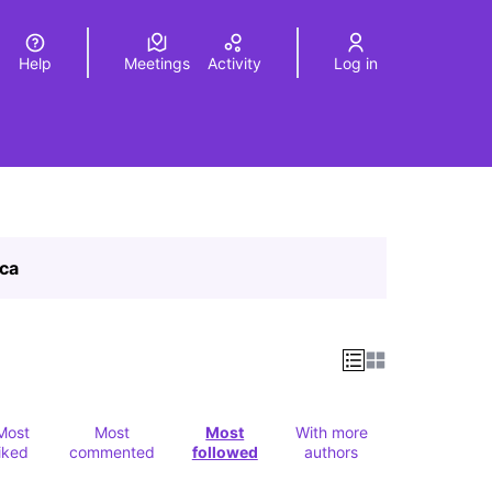
Help
Meetings
Activity
Log in
a
Elegir el idioma
Choose language
ica
Most
Most
Most
With more
liked
commented
followed
authors