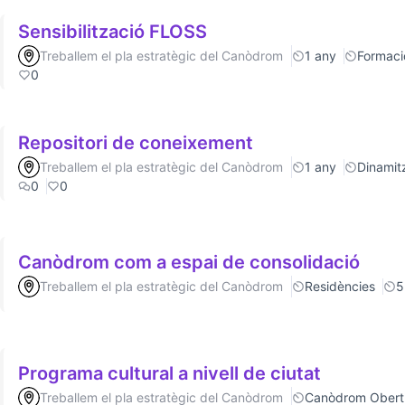
Sensibilització FLOSS
Treballem el pla estratègic del Canòdrom
1 any
Formaci
0
Repositori de coneixement
Treballem el pla estratègic del Canòdrom
1 any
Dinamitz
0
0
Canòdrom com a espai de consolidació
Treballem el pla estratègic del Canòdrom
Residències
5
Programa cultural a nivell de ciutat
Treballem el pla estratègic del Canòdrom
Canòdrom Obert