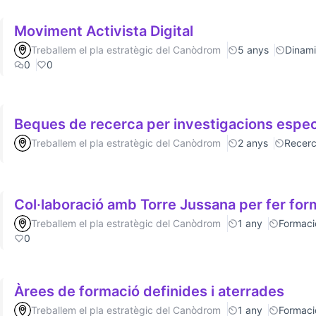
Moviment Activista Digital
Treballem el pla estratègic del Canòdrom
5 anys
Dinamit
0
0
Beques de recerca per investigacions espec
Treballem el pla estratègic del Canòdrom
2 anys
Recer
Col·laboració amb Torre Jussana per fer fo
Treballem el pla estratègic del Canòdrom
1 any
Formaci
0
Àrees de formació definides i aterrades
Treballem el pla estratègic del Canòdrom
1 any
Formaci