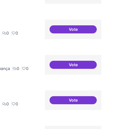
Vote
Bar obert i dinamitzat
0
0
Vote
Governança oberta i multiniv
nança
0
0
Vote
Festival feminisme digital
0
0