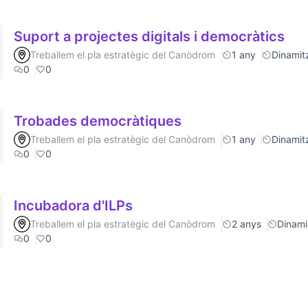
Suport a projectes digitals i democràtics
Treballem el pla estratègic del Canòdrom
1 any
Dinamitz
0
0
Trobades democràtiques
Treballem el pla estratègic del Canòdrom
1 any
Dinamitz
0
0
Incubadora d'ILPs
Treballem el pla estratègic del Canòdrom
2 anys
Dinamit
0
0