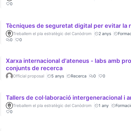
0
Tècniques de seguretat digital per evitar la 
Treballem el pla estratègic del Canòdrom
2 anys
Formac
0
0
Xarxa internacional d'ateneus - labs amb p
conjunts de recerca
Official proposal
5 anys
Recerca
0
0
Tallers de col·laboració intergeneracional i a
Treballem el pla estratègic del Canòdrom
1 any
Formaci
0