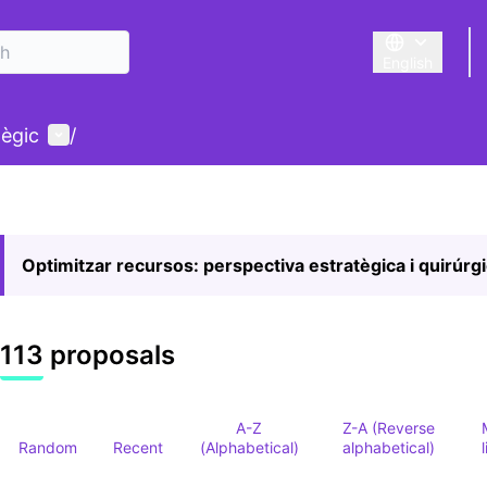
English
Triar la llengu
User menu
tègic
/
Optimitzar recursos: perspectiva estratègica i quirúrg
113 proposals
A-Z
Z-A (Reverse
Random
Recent
(Alphabetical)
alphabetical)