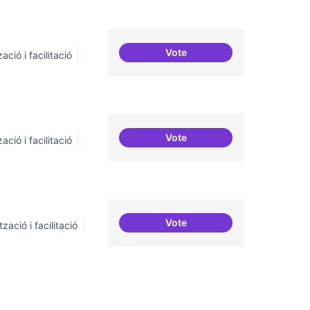
Vote
ació i facilitació
Suport a projectes digitals i
Vote
ació i facilitació
Trobades democràtiques
Vote
zació i facilitació
Incubadora d'ILPs