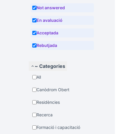
Not answered
En avaluació
Acceptada
Rebutjada
~ Categories
All
Canòdrom Obert
Residències
Recerca
Formació i capacitació