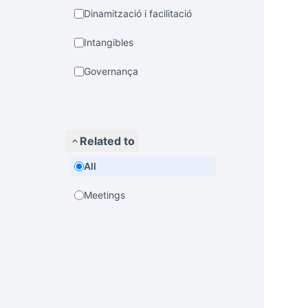
Dinamització i facilitació
Intangibles
Governança
Related to
All
Meetings