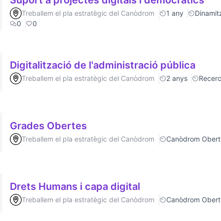
Suport a projectes digitals i democràtics
Treballem el pla estratègic del Canòdrom
1 any
Dinamitz
0
0
Digitalització de l'administració pública
Treballem el pla estratègic del Canòdrom
2 anys
Recer
Grades Obertes
Treballem el pla estratègic del Canòdrom
Canòdrom Obert
Drets Humans i capa digital
Treballem el pla estratègic del Canòdrom
Canòdrom Obert