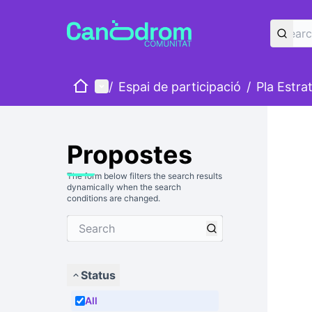
Home
Main menu
/
Espai de participació
/
Pla Estra
Propostes
The form below filters the search results
dynamically when the search
conditions are changed.
Status
All