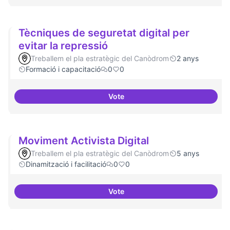
Tècniques de seguretat digital per
evitar la repressió
Treballem el pla estratègic del Canòdrom
2 anys
Formació i capacitació
0
0
Vote
Tècniques de seguretat digital pe
Moviment Activista Digital
Treballem el pla estratègic del Canòdrom
5 anys
Dinamització i facilitació
0
0
Vote
Moviment Activista Digital