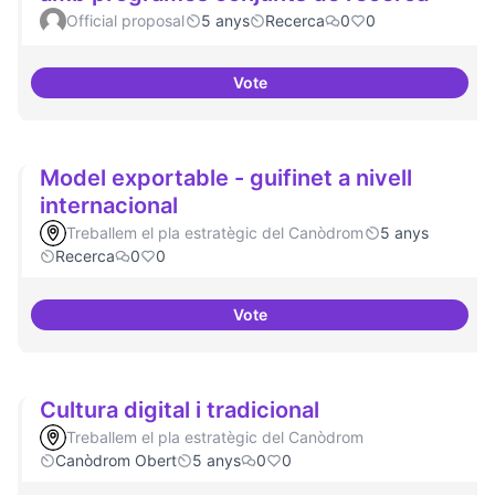
Official proposal
5 anys
Recerca
0
0
Vote
Xarxa internacional d'ateneus -
Model exportable - guifinet a nivell
internacional
Treballem el pla estratègic del Canòdrom
5 anys
Recerca
0
0
Vote
Model exportable - guifinet a niv
Cultura digital i tradicional
Treballem el pla estratègic del Canòdrom
Canòdrom Obert
5 anys
0
0