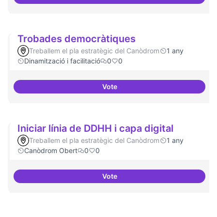
Suport a projectes digitals i dem
Trobades democràtiques
Treballem el pla estratègic del Canòdrom
1 any
Dinamització i facilitació
0
0
Vote
Trobades democràtiques
Iniciar línia de DDHH i capa digital
Treballem el pla estratègic del Canòdrom
1 any
Canòdrom Obert
0
0
Vote
Iniciar línia de DDHH i capa digita