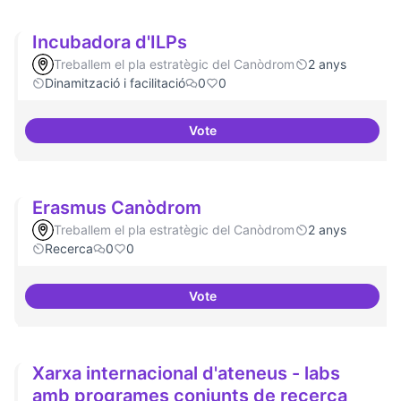
Incubadora d'ILPs
Treballem el pla estratègic del Canòdrom
2 anys
Dinamització i facilitació
0
0
Vote
Incubadora d'ILPs
Erasmus Canòdrom
Treballem el pla estratègic del Canòdrom
2 anys
Recerca
0
0
Vote
Erasmus Canòdrom
Xarxa internacional d'ateneus - labs
amb programes conjunts de recerca