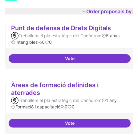
Order proposals by:
Punt de defensa de Drets Digitals
Treballem el pla estratègic del Canòdrom
5 anys
Intangibles
0
0
Vote
Punt de defensa de Drets Digital
Àrees de formació definides i
aterrades
Treballem el pla estratègic del Canòdrom
1 any
Formació i capacitació
0
0
Vote
Àrees de formació definides i at