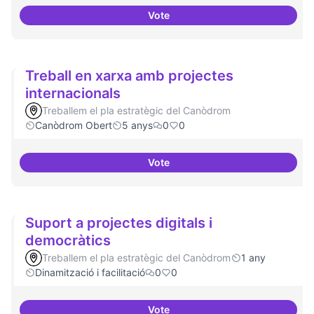
Vote
Cultura digital i tradicional
Treball en xarxa amb projectes
internacionals
Treballem el pla estratègic del Canòdrom
Canòdrom Obert
5 anys
0
0
Vote
Treball en xarxa amb projectes i
Suport a projectes digitals i
democràtics
Treballem el pla estratègic del Canòdrom
1 any
Dinamització i facilitació
0
0
Vote