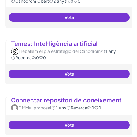
Canòdrom Obert
2 anys
0
0
Vote
Bar obert i dinamitzat
Temes: Intel·ligència artificial
Treballem el pla estratègic del Canòdrom
1 any
Recerca
0
0
Vote
Temes: Intel·ligència artificial
Connectar repositori de coneixement
Official proposal
1 any
Recerca
0
0
Vote
Connectar repositori de coneix