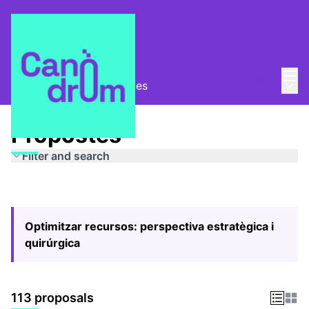
Mai
Log in
Main
Pla Estratègic
/
Propostes
Propostes
Filter and search
Optimitzar recursos: perspectiva estratègica i
quirúrgica
113 proposals