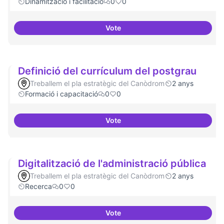
Dinamització i facilitació
0
0
Vote
ILP Drets Digitals
Definició del currículum del postgrau
Treballem el pla estratègic del Canòdrom
2 anys
Formació i capacitació
0
0
Vote
Definició del currículum del pos
Digitalització de l'administració pública
Treballem el pla estratègic del Canòdrom
2 anys
Recerca
0
0
Vote
Digitalització de l'administració 