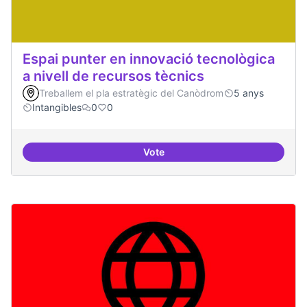
Espai punter en innovació tecnològica
a nivell de recursos tècnics
Treballem el pla estratègic del Canòdrom
5 anys
Intangibles
0
0
Vote
Espai punter en innovació tecnolò