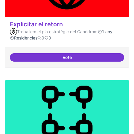
Explicitar el retorn
Treballem el pla estratègic del Canòdrom
1 any
Residències
0
0
Vote
Explicitar el retorn