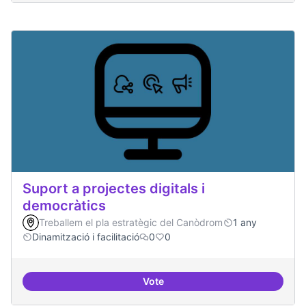
Suport a projectes digitals i
democràtics
Treballem el pla estratègic del Canòdrom
1 any
Dinamització i facilitació
0
0
Vote
Suport a projectes digitals i dem