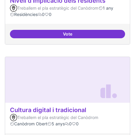
Nivell d'implicació dels residents
Treballem el pla estratègic del Canòdrom
1 any
Residències
0
0
Vote
Nivell d'implicació dels residents
Cultura digital i tradicional
Treballem el pla estratègic del Canòdrom
Canòdrom Obert
5 anys
0
0