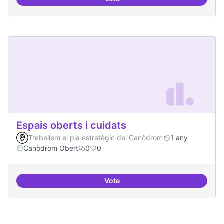
Incubadora d'ILPs
Espais oberts i cuidats
Treballem el pla estratègic del Canòdrom
1 any
Canòdrom Obert
0
0
Vote
Espais oberts i cuidats