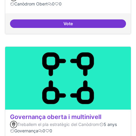
Canòdrom Obert
0
0
Vote
Iniciar línia de DDHH i capa digita
Governança oberta i multinivell
Treballem el pla estratègic del Canòdrom
5 anys
Governança
0
0