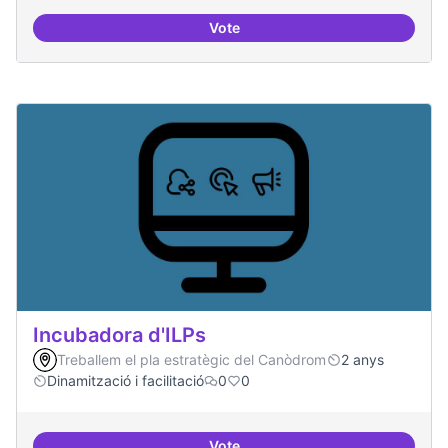
Vote
Cultura digital i tradicional
Incubadora d'ILPs
Treballem el pla estratègic del Canòdrom
2 anys
Dinamització i facilitació
0
0
Vote