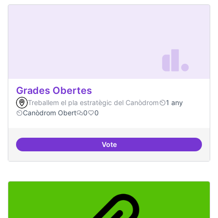
Grades Obertes
Treballem el pla estratègic del Canòdrom
1 any
Canòdrom Obert
0
0
Vote
Grades Obertes