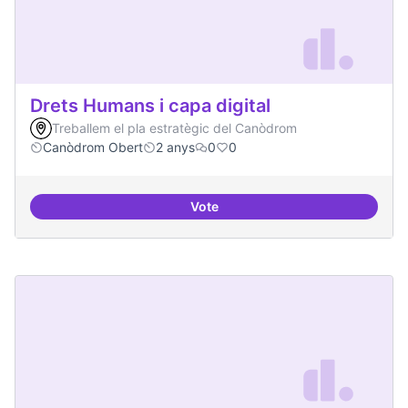
Drets Humans i capa digital
Treballem el pla estratègic del Canòdrom
Canòdrom Obert
2 anys
0
0
Vote
Drets Humans i capa digital