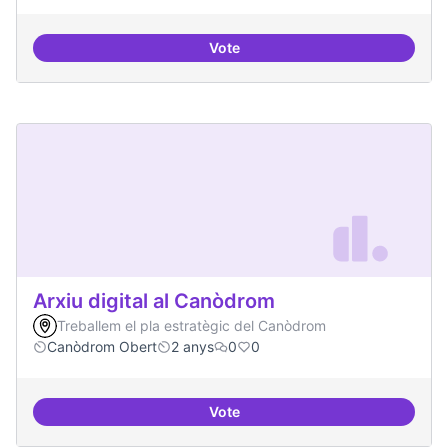
Vote
Governança oberta i multinivell
Arxiu digital al Canòdrom
Treballem el pla estratègic del Canòdrom
Canòdrom Obert
2 anys
0
0
Vote
Arxiu digital al Canòdrom