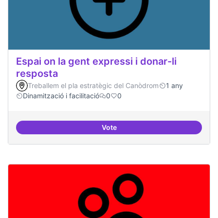
Espai on la gent expressi i donar-li
resposta
Treballem el pla estratègic del Canòdrom
1 any
Dinamització i facilitació
0
0
Vote
Espai on la gent expressi i donar