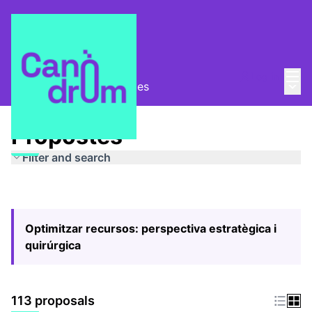
Mai
Log in
Main
Pla Estratègic
/
Propostes
Propostes
Filter and search
Optimitzar recursos: perspectiva estratègica i
quirúrgica
113 proposals