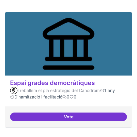
Espai grades democràtiques
Treballem el pla estratègic del Canòdrom
1 any
Dinamització i facilitació
0
0
Vote
Espai grades democràtiques