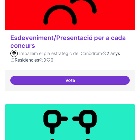
Esdeveniment/Presentació per a cada
concurs
Treballem el pla estratègic del Canòdrom
2 anys
Residències
0
0
Vote
Esdeveniment/Presentació per a