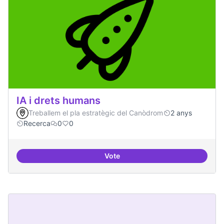
IA i drets humans
Treballem el pla estratègic del Canòdrom
2 anys
Recerca
0
0
Vote
IA i drets humans