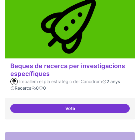
Beques de recerca per investigacions
específiques
Treballem el pla estratègic del Canòdrom
2 anys
Recerca
0
0
Vote
Beques de recerca per investiga