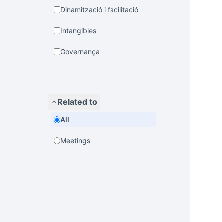
Dinamització i facilitació
Intangibles
Governança
Related to
All
Meetings