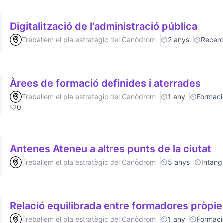
Digitalització de l'administració pública
Treballem el pla estratègic del Canòdrom
2 anys
Recer
Àrees de formació definides i aterrades
Treballem el pla estratègic del Canòdrom
1 any
Formaci
0
Antenes Ateneu a altres punts de la ciutat
Treballem el pla estratègic del Canòdrom
5 anys
Intang
Relació equilibrada entre formadores pròpie
Treballem el pla estratègic del Canòdrom
1 any
Formaci