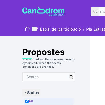
Home
Main menu
/
Espai de participació
/
Pla Estra
Propostes
The form below filters the search results
dynamically when the search
conditions are changed.
Status
All