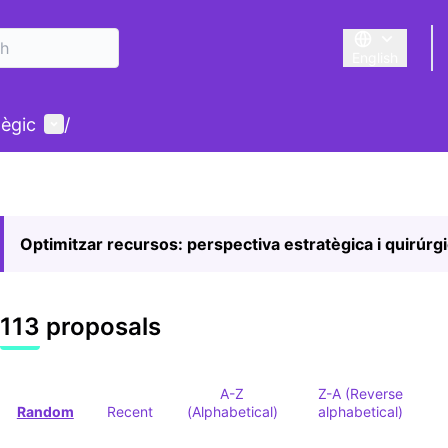
English
Triar la llengu
User menu
tègic
/
Optimitzar recursos: perspectiva estratègica i quirúrg
113 proposals
A-Z
Z-A (Reverse
Random
Recent
(Alphabetical)
alphabetical)