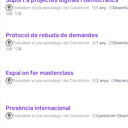
Suport a projectes digitals i democràtics
Treballem el pla estratègic del Canòdrom
1 any
Dinamitz
0
0
Protocol de rebuda de demandes
Treballem el pla estratègic del Canòdrom
1 any
Dinamitz
0
0
Espai on fer masterclass
Treballem el pla estratègic del Canòdrom
2 anys
Recer
Presència internacional
Treballem el pla estratègic del Canòdrom
Canòdrom Obert