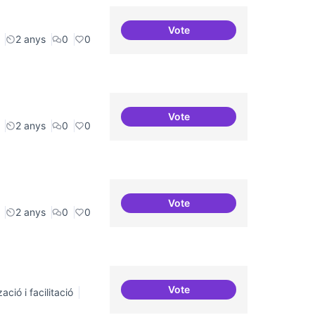
Vote
Memòria Històrica - Referenc
2 anys
0
0
Vote
Programa cultural a nivell de
2 anys
0
0
Vote
Videojocs alternatius
2 anys
0
0
Vote
ació i facilitació
Comunitat software lliure