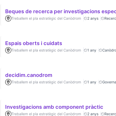
Beques de recerca per investigacions espec
Treballem el pla estratègic del Canòdrom
2 anys
Recer
Espais oberts i cuidats
Treballem el pla estratègic del Canòdrom
1 any
Canòdr
decidim.canodrom
Treballem el pla estratègic del Canòdrom
1 any
Govern
Investigacions amb component pràctic
Treballem el pla estratègic del Canòdrom
2 anys
Recer