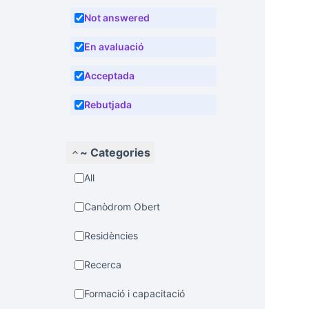
Not answered
En avaluació
Acceptada
Rebutjada
~ Categories
All
Canòdrom Obert
Residències
Recerca
Formació i capacitació