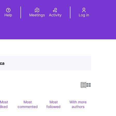
Help
Meetings
Activity
Log in
a
Elegir el idioma
Choose language
ica
Most
Most
Most
With more
liked
commented
followed
authors