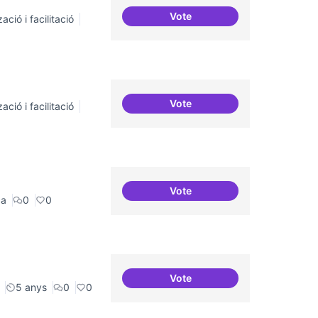
Vote
ació i facilitació
Suport a projectes digitals i
Vote
ació i facilitació
Protocol de rebuda de dem
Vote
Espai on fer masterclass
ca
0
0
Vote
Presència internacional
5 anys
0
0