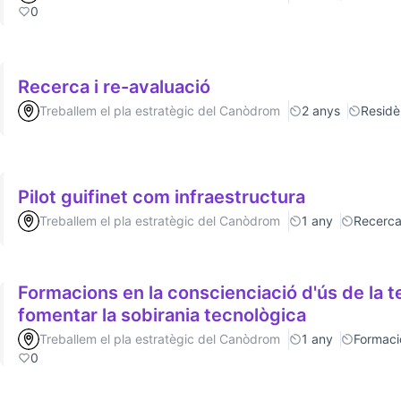
0
Recerca i re-avaluació
Treballem el pla estratègic del Canòdrom
2 anys
Residè
Pilot guifinet com infraestructura
Treballem el pla estratègic del Canòdrom
1 any
Recerc
Formacions en la conscienciació d'ús de la t
fomentar la sobirania tecnològica
Treballem el pla estratègic del Canòdrom
1 any
Formaci
0