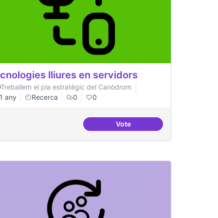
cnologies lliures en servidors
Treballem el pla estratègic del Canòdrom
1 any
Recerca
0
0
Vote
ificial
Tecnologies lliures en servi