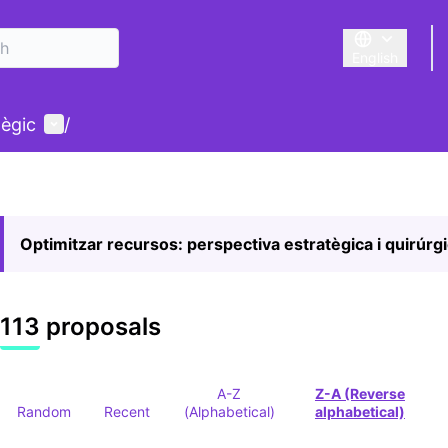
English
Triar la llengu
User menu
tègic
/
Optimitzar recursos: perspectiva estratègica i quirúrg
113 proposals
A-Z
Z-A (Reverse
Random
Recent
(Alphabetical)
alphabetical)