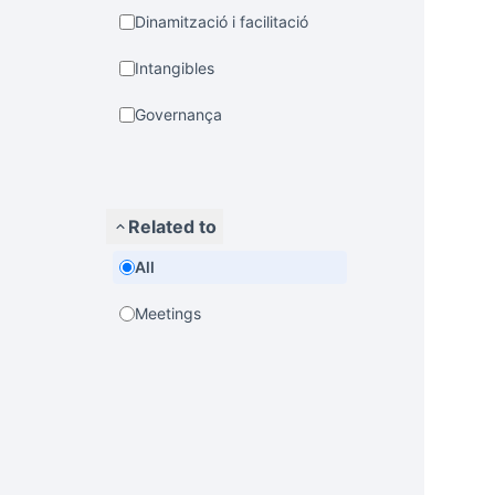
Dinamització i facilitació
Intangibles
Governança
Related to
All
Meetings