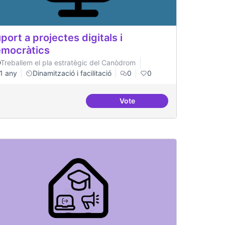
port a projectes digitals i
mocràtics
Treballem el pla estratègic del Canòdrom
1 any
Dinamització i facilitació
0
0
Vote
tals i democràtics
Suport a projectes digitals i