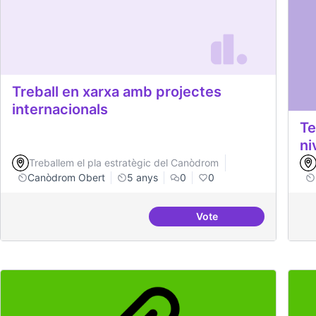
Treball en xarxa amb projectes
internacionals
Te
ni
Treballem el pla estratègic del Canòdrom
Canòdrom Obert
5 anys
0
0
Vote
Treball en xarxa amb p