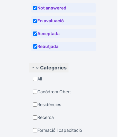
Not answered
En avaluació
Acceptada
Rebutjada
~ Categories
All
Canòdrom Obert
Residències
Recerca
Formació i capacitació