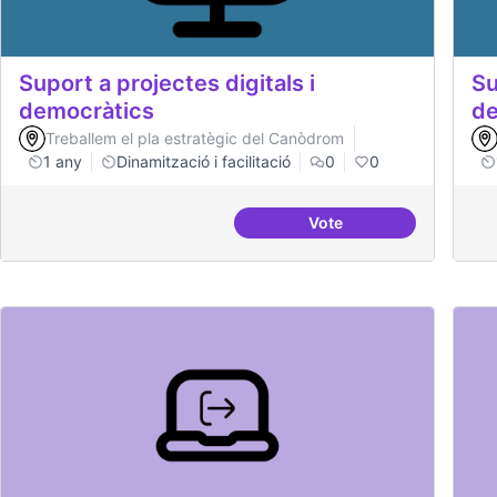
Suport a projectes digitals i
Su
democràtics
de
Treballem el pla estratègic del Canòdrom
1 any
Dinamització i facilitació
0
0
Vote
Suport a projectes digi