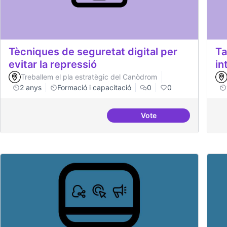
Tècniques de seguretat digital per
Ta
evitar la repressió
in
Treballem el pla estratègic del Canòdrom
2 anys
Formació i capacitació
0
0
Vote
Tècniques de seguretat 