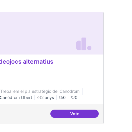
deojocs alternatius
Treballem el pla estratègic del Canòdrom
Canòdrom Obert
2 anys
0
0
Vote
ateneus - labs amb programes conjunts de recerca
Videojocs alternatius