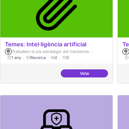
Temes: Intel·ligència artificial
Te
Treballem el pla estratègic del Canòdrom
1 any
Recerca
0
0
Vote
Temes: Intel·ligència art