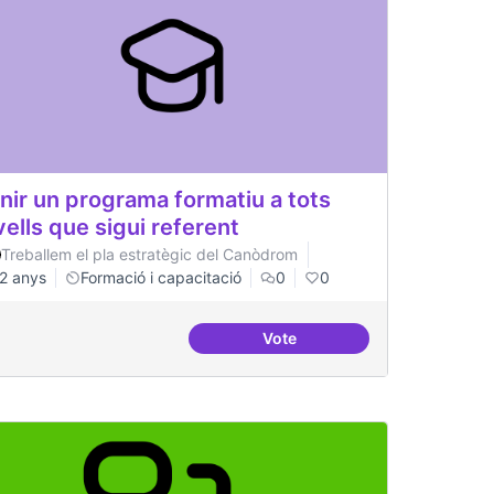
nir un programa formatiu a tots
vells que sigui referent
Treballem el pla estratègic del Canòdrom
2 anys
Formació i capacitació
0
0
Vote
rojectes internacionals
Tenir un programa formatiu a 