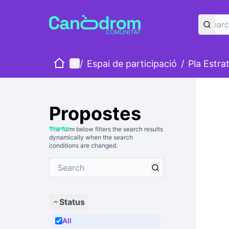
Home
Main menu
/
Espai de participació
/
Pla Estra
Propostes
The form below filters the search results
dynamically when the search
conditions are changed.
Status
All