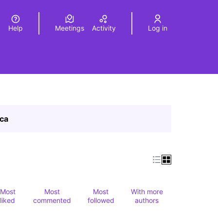
Help
Meetings
Activity
Log in
a
Elegir el idioma
Choose language
ica
Most
Most
Most
With more
liked
commented
followed
authors