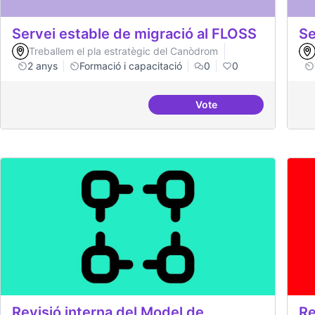
Servei estable de migració al FLOSS
Se
Treballem el pla estratègic del Canòdrom
2 anys
Formació i capacitació
0
0
Vote
Servei estable de migr
Revisió interna del Model de
Re