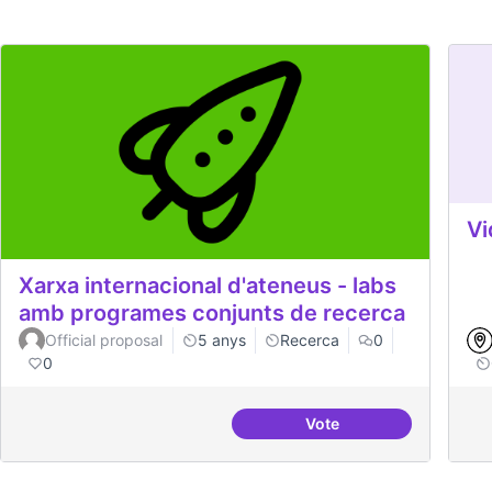
Vi
Xarxa internacional d'ateneus - labs
amb programes conjunts de recerca
Official proposal
5 anys
Recerca
0
0
Vote
Xarxa internacional d'