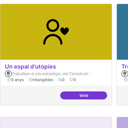
Un espai d'utopies
Tr
Treballem el pla estratègic del Canòdrom
5 anys
Intangibles
0
0
Vote
Un espai d'utopies