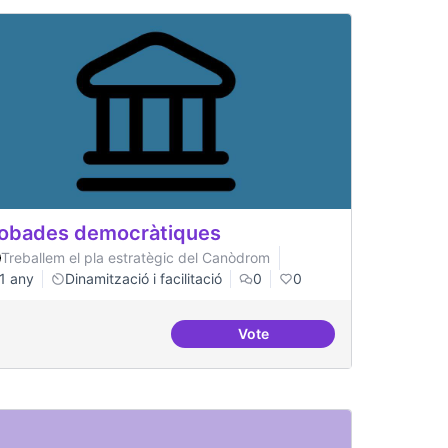
obades democràtiques
Treballem el pla estratègic del Canòdrom
1 any
Dinamització i facilitació
0
0
Vote
Trobades democràtiques