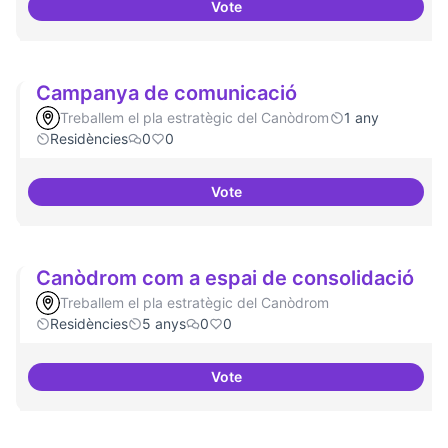
Vote
Beques de recerca per investiga
Campanya de comunicació
Treballem el pla estratègic del Canòdrom
1 any
Residències
0
0
Vote
Campanya de comunicació
Canòdrom com a espai de consolidació
Treballem el pla estratègic del Canòdrom
Residències
5 anys
0
0
Vote
Canòdrom com a espai de conso