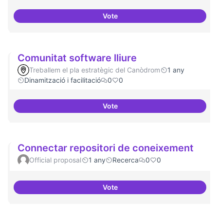
Vote
Comunitat i continuitat
Comunitat software lliure
Treballem el pla estratègic del Canòdrom
1 any
Dinamització i facilitació
0
0
Vote
Comunitat software lliure
Connectar repositori de coneixement
Official proposal
1 any
Recerca
0
0
Vote
Connectar repositori de coneix