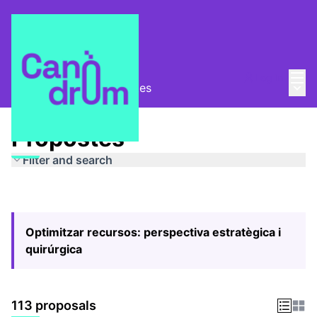
Mai
Log in
Main
Pla Estratègic
/
Propostes
Propostes
Filter and search
Optimitzar recursos: perspectiva estratègica i
quirúrgica
113 proposals