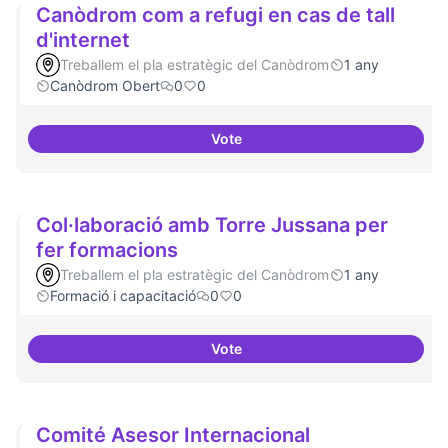
Canòdrom com a refugi en cas de tall
d'internet
Treballem el pla estratègic del Canòdrom
1 any
Canòdrom Obert
0
0
Vote
Canòdrom com a refugi en cas de 
Col·laboració amb Torre Jussana per
fer formacions
Treballem el pla estratègic del Canòdrom
1 any
Formació i capacitació
0
0
Vote
Col·laboració amb Torre Jussana
Comité Asesor Internacional