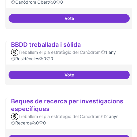
Canòdrom Obert
0
0
Vote
Bar obert, que sigui punt de tro
BBDD treballada i sòlida
Treballem el pla estratègic del Canòdrom
1 any
Residències
0
0
Vote
BBDD treballada i sòlida
Beques de recerca per investigacions
específiques
Treballem el pla estratègic del Canòdrom
2 anys
Recerca
0
0