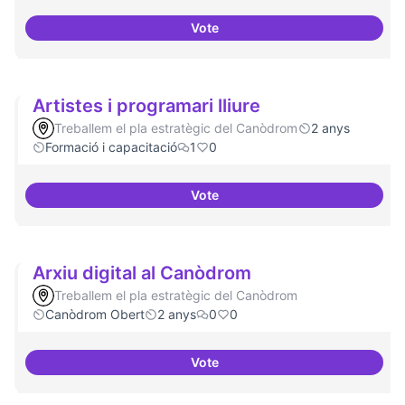
Vote
Àrees de formació definides i at
Artistes i programari lliure
Treballem el pla estratègic del Canòdrom
2 anys
Formació i capacitació
1
0
Vote
Artistes i programari lliure
Arxiu digital al Canòdrom
Treballem el pla estratègic del Canòdrom
Canòdrom Obert
2 anys
0
0
Vote
Arxiu digital al Canòdrom