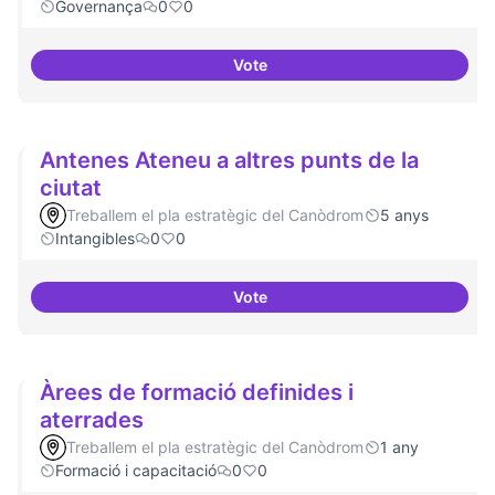
Governança
0
0
Vote
Actividades vinculadas a la gov
Antenes Ateneu a altres punts de la
ciutat
Treballem el pla estratègic del Canòdrom
5 anys
Intangibles
0
0
Vote
Antenes Ateneu a altres punts de 
Àrees de formació definides i
aterrades
Treballem el pla estratègic del Canòdrom
1 any
Formació i capacitació
0
0