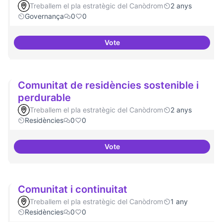
Treballem el pla estratègic del Canòdrom
2 anys
Governança
0
0
Vote
Comité Asesor Internacional
Comunitat de residències sostenible i
perdurable
Treballem el pla estratègic del Canòdrom
2 anys
Residències
0
0
Vote
Comunitat de 
Comunitat i continuitat
Treballem el pla estratègic del Canòdrom
1 any
Residències
0
0