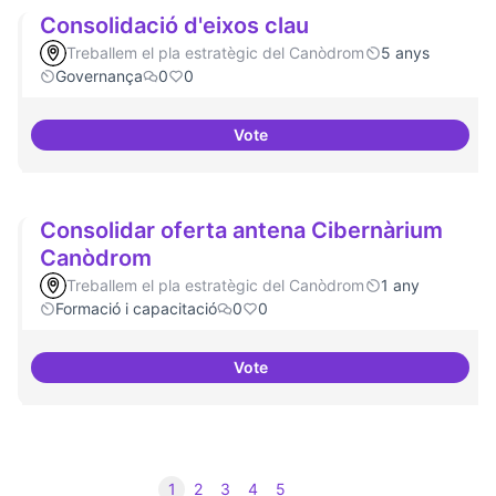
Consolidació d'eixos clau
Treballem el pla estratègic del Canòdrom
5 anys
Governança
0
0
Vote
Consolidació d'eixos clau
Consolidar oferta antena Cibernàrium
Canòdrom
Treballem el pla estratègic del Canòdrom
1 any
Formació i capacitació
0
0
Vote
Consolidar oferta antena Ciber
1
2
3
4
5