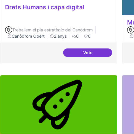
Drets Humans i capa digital
Mo
Treballem el pla estratègic del Canòdrom
Canòdrom Obert
2 anys
0
0
Vote
Drets Humans i capa di