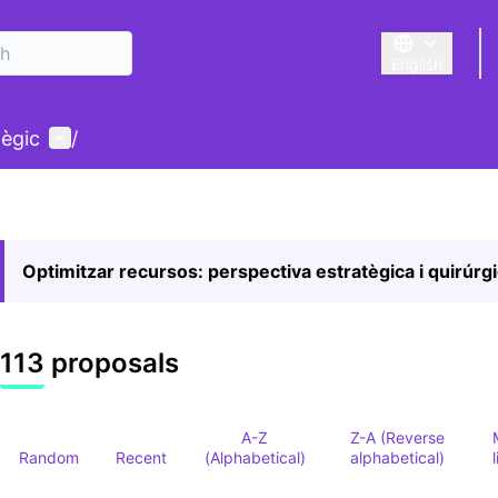
English
Triar la llengu
User menu
tègic
/
Optimitzar recursos: perspectiva estratègica i quirúrg
113 proposals
A-Z
Z-A (Reverse
Random
Recent
(Alphabetical)
alphabetical)