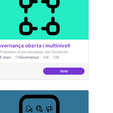
vernança oberta i multinivell
Treballem el pla estratègic del Canòdrom
5 anys
Governança
0
0
Vote
Governança oberta i multiniv