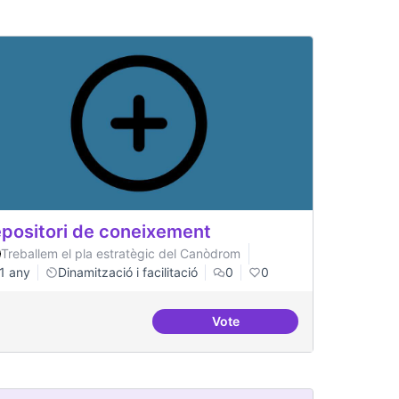
positori de coneixement
Treballem el pla estratègic del Canòdrom
1 any
Dinamització i facilitació
0
0
Vote
Repositori de coneixement