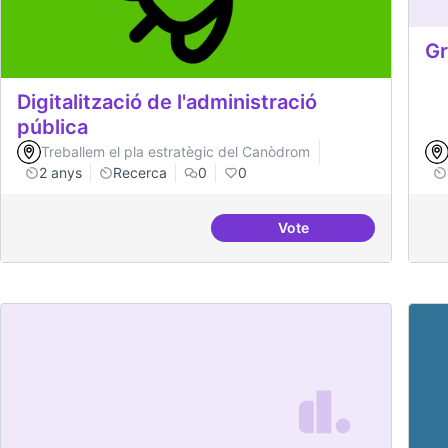
Gr
Digitalització de l'administració
pública
Treballem el pla estratègic del Canòdrom
2 anys
Recerca
0
0
Vote
Digitalització de l'adm