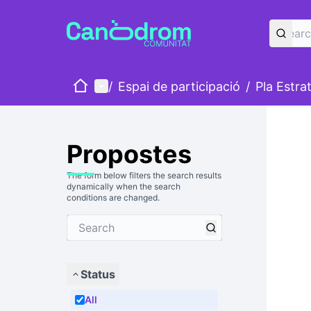
Home
Main menu
/
Espai de participació
/
Pla Estra
Propostes
The form below filters the search results
dynamically when the search
conditions are changed.
Status
All