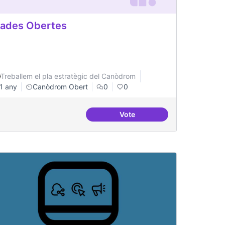
ades Obertes
Treballem el pla estratègic del Canòdrom
1 any
Canòdrom Obert
0
0
Vote
inistració pública
Grades Obertes