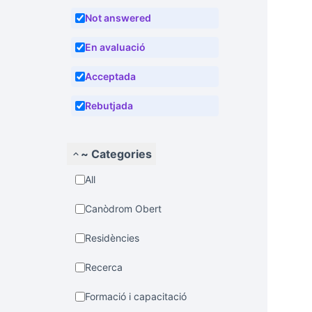
Not answered
En avaluació
Acceptada
Rebutjada
~ Categories
All
Canòdrom Obert
Residències
Recerca
Formació i capacitació