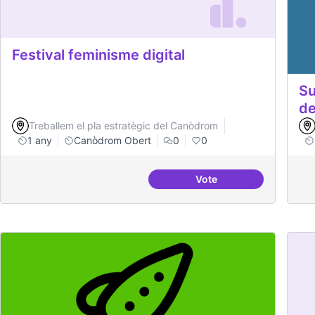
Festival feminisme digital
Su
de
Treballem el pla estratègic del Canòdrom
1 any
Canòdrom Obert
0
0
Vote
Festival feminisme digi