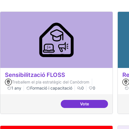
Sensibilització FLOSS
Re
Treballem el pla estratègic del Canòdrom
1 any
Formació i capacitació
0
0
Vote
Sensibilització FLOSS