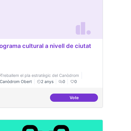
ograma cultural a nivell de ciutat
Treballem el pla estratègic del Canòdrom
Canòdrom Obert
2 anys
0
0
Vote
 de consolidació
Programa cultural a nivell de