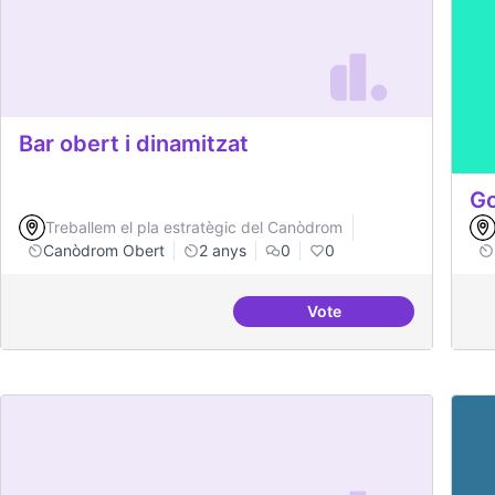
Bar obert i dinamitzat
Go
Treballem el pla estratègic del Canòdrom
Canòdrom Obert
2 anys
0
0
Vote
Bar obert i dinamitzat