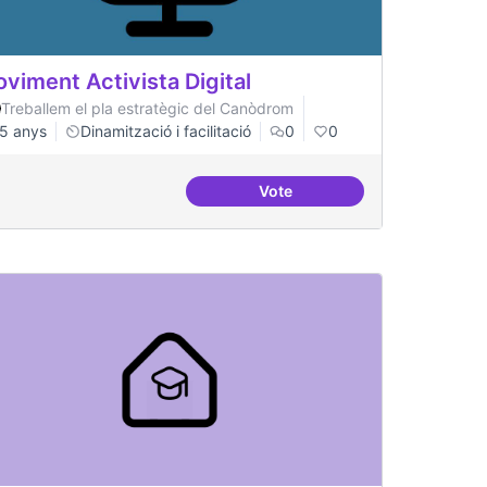
viment Activista Digital
Treballem el pla estratègic del Canòdrom
5 anys
Dinamització i facilitació
0
0
Vote
gital
Moviment Activista Digital