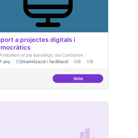
port a projectes digitals i
mocràtics
Treballem el pla estratègic del Canòdrom
1 any
Dinamització i facilitació
0
0
Vote
tal
Suport a projectes digitals i