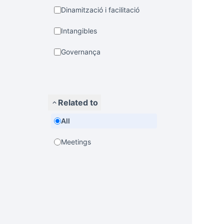
Dinamització i facilitació
Intangibles
Governança
Related to
All
Meetings