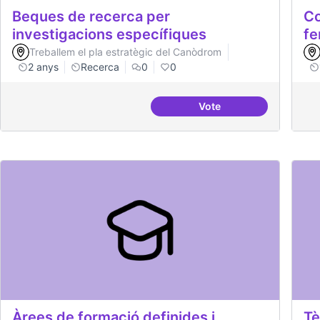
Beques de recerca per
Co
investigacions específiques
fe
Treballem el pla estratègic del Canòdrom
2 anys
Recerca
0
0
Vote
Beques de recerca per 
Àrees de formació definides i
Tè