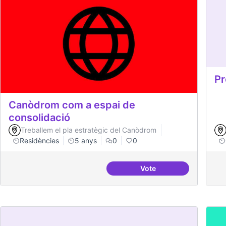
Pr
Canòdrom com a espai de
consolidació
Treballem el pla estratègic del Canòdrom
Residències
5 anys
0
0
Vote
Canòdrom com a espai