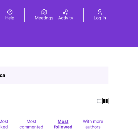
Help
Meetings
Activity
Log in
a
Elegir el idioma
Choose language
ica
Most
Most
Most
With more
liked
commented
followed
authors