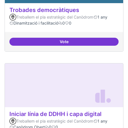
Trobades democràtiques
Treballem el pla estratègic del Canòdrom
1 any
Dinamització i facilitació
0
0
Vote
Trobades democràtiques
Iniciar línia de DDHH i capa digital
Treballem el pla estratègic del Canòdrom
1 any
Canòdrom Obert
0
0