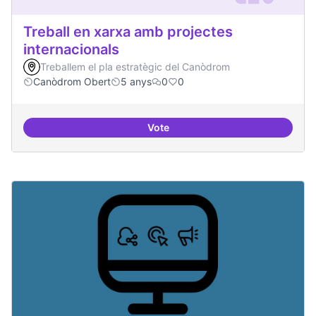
Treball en xarxa amb projectes
internacionals
Treballem el pla estratègic del Canòdrom
Canòdrom Obert
5 anys
0
0
Vote
Treball en xarxa amb projectes i