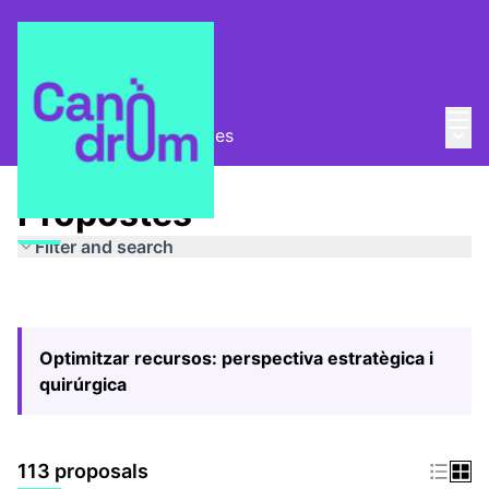
Mai
Log in
Main
Pla Estratègic
/
Propostes
Propostes
Filter and search
Optimitzar recursos: perspectiva estratègica i
quirúrgica
113 proposals