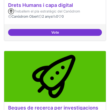
Drets Humans i capa digital
Treballem el pla estratègic del Canòdrom
Canòdrom Obert
2 anys
0
0
Vote
Drets Humans i capa digital
Beques de recerca per investigacions