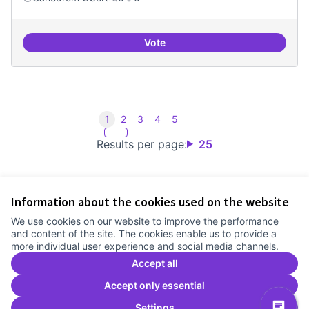
Vote
Iniciar línia de DDHH i capa digita
1
2
3
4
5
Results per page:
25
Information about the cookies used on the website
Terms of Service
We use cookies on our website to improve the performance
Cookie settings
and content of the site. The cookies enable us to provide a
Comunitat Canòdrom at Facebook
(External link)
Comunitat Canòdrom at Instagram
(External link)
Comunitat Canòdrom at YouTube
(External link)
English
more individual user experience and social media channels.
Triar la llengua
Elegir el idioma
Choose language
Accept all
Accept only essential
Settings
C
(E