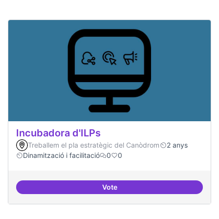
Incubadora d'ILPs
Treballem el pla estratègic del Canòdrom
2 anys
Dinamització i facilitació
0
0
Vote
Incubadora d'ILPs