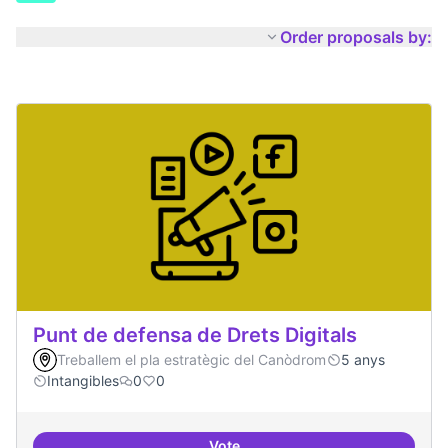
Order proposals by:
Punt de defensa de Drets Digitals
Treballem el pla estratègic del Canòdrom
5 anys
Intangibles
0
0
Vote