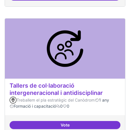
Tallers de col·laboració
intergeneracional i antidisciplinar
Treballem el pla estratègic del Canòdrom
1 any
Formació i capacitació
0
0
Vote
Tallers de col·laboració intergene