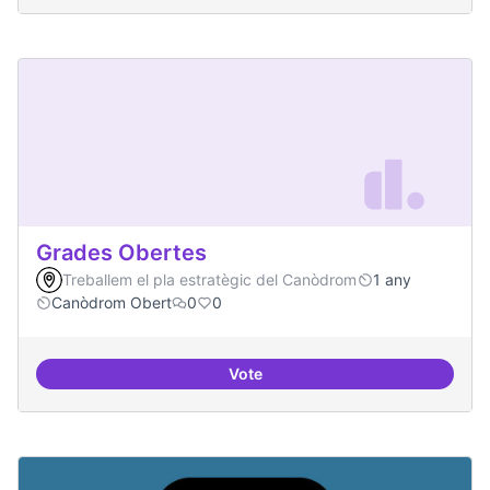
Grades Obertes
Treballem el pla estratègic del Canòdrom
1 any
Canòdrom Obert
0
0
Vote
Grades Obertes