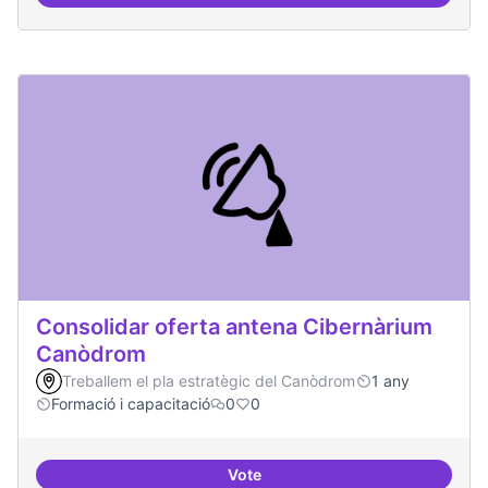
Àrees de formació definides i at
Consolidar oferta antena Cibernàrium
Canòdrom
Treballem el pla estratègic del Canòdrom
1 any
Formació i capacitació
0
0
Vote
Consolidar oferta antena Ciber