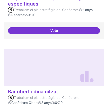
específiques
Treballem el pla estratègic del Canòdrom
2 anys
Recerca
0
0
Vote
Beques de recerca per investiga
Bar obert i dinamitzat
Treballem el pla estratègic del Canòdrom
Canòdrom Obert
2 anys
0
0