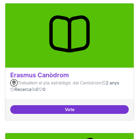
Erasmus Canòdrom
Treballem el pla estratègic del Canòdrom
2 anys
Recerca
0
0
Vote
Erasmus Canòdrom