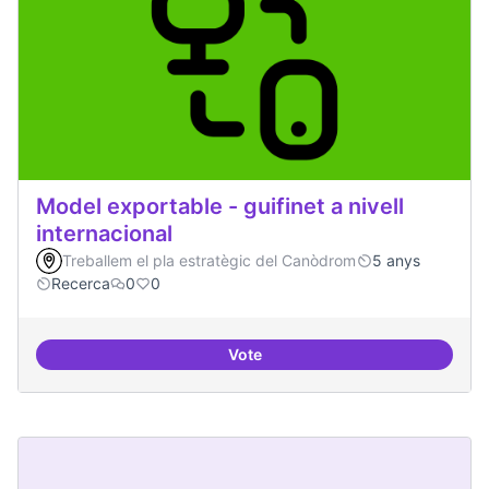
Model exportable - guifinet a nivell
internacional
Treballem el pla estratègic del Canòdrom
5 anys
Recerca
0
0
Vote
Model exportable - guifinet a nive