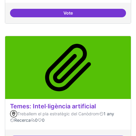
Vote
Bar obert i dinamitzat
Temes: Intel·ligència artificial
Treballem el pla estratègic del Canòdrom
1 any
Recerca
0
0