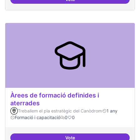
Punt de defensa de Drets Digitals
Àrees de formació definides i
aterrades
Treballem el pla estratègic del Canòdrom
1 any
Formació i capacitació
0
0
Vote