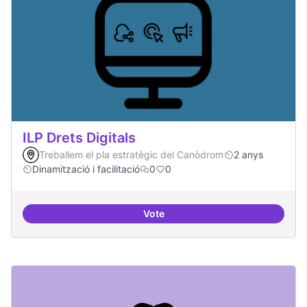
ILP Drets Digitals
Treballem el pla estratègic del Canòdrom
2 anys
Dinamització i facilitació
0
0
Vote
ILP Drets Digitals