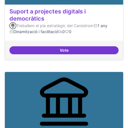
Suport a projectes digitals i
democràtics
Treballem el pla estratègic del Canòdrom
1 any
Dinamització i facilitació
0
0
Vote
Suport a projectes digitals i dem