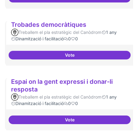
Suport a projectes digitals i dem
Trobades democràtiques
Treballem el pla estratègic del Canòdrom
1 any
Dinamització i facilitació
0
0
Vote
Trobades democràtiques
Espai on la gent expressi i donar-li
resposta
Treballem el pla estratègic del Canòdrom
1 any
Dinamització i facilitació
0
0
Vote
Espai on la gent expressi i donar