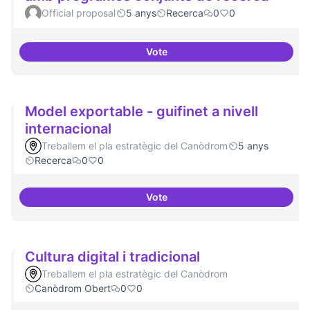
Official proposal
5 anys
Recerca
0
0
Vote
Xarxa internacional d'ateneus -
Model exportable - guifinet a nivell
internacional
Treballem el pla estratègic del Canòdrom
5 anys
Recerca
0
0
Vote
Model exportable - guifinet a niv
Cultura digital i tradicional
Treballem el pla estratègic del Canòdrom
Canòdrom Obert
0
0