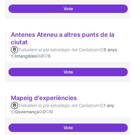
Vote
Idees per la millora democràtica
Antenes Ateneu a altres punts de la
ciutat
Treballem el pla estratègic del Canòdrom
5 anys
Intangibles
0
0
Vote
Antenes Ateneu a altres punts de 
Mapeig d'experiències
Treballem el pla estratègic del Canòdrom
1 any
Governança
0
0
Vote
Mapeig d'experiències