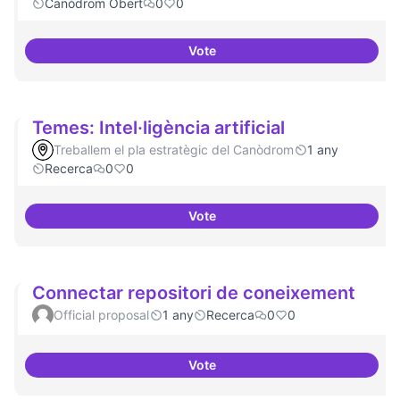
Canòdrom Obert
0
0
Vote
Bar obert i dinamitzat
Temes: Intel·ligència artificial
Treballem el pla estratègic del Canòdrom
1 any
Recerca
0
0
Vote
Temes: Intel·ligència artificial
Connectar repositori de coneixement
Official proposal
1 any
Recerca
0
0
Vote
Connectar repositori de coneix