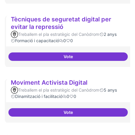
Tècniques de seguretat digital per
evitar la repressió
Treballem el pla estratègic del Canòdrom
2 anys
Formació i capacitació
0
0
Vote
Tècniques de seguretat digital pe
Moviment Activista Digital
Treballem el pla estratègic del Canòdrom
5 anys
Dinamització i facilitació
0
0
Vote
Moviment Activista Digital