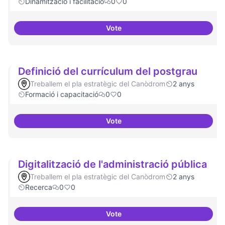
Dinamització i facilitació
0
0
Vote
ILP Drets Digitals
Definició del currículum del postgrau
Treballem el pla estratègic del Canòdrom
2 anys
Formació i capacitació
0
0
Vote
Definició del currículum del pos
Digitalització de l'administració pública
Treballem el pla estratègic del Canòdrom
2 anys
Recerca
0
0
Vote
Digitalització de l'administració 