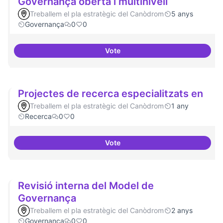
Governança oberta i multinivell
Treballem el pla estratègic del Canòdrom
5 anys
Governança
0
0
Vote
Governança oberta i multinivell
Projectes de recerca especialitzats en
Treballem el pla estratègic del Canòdrom
1 any
Recerca
0
0
Vote
Projectes de recerca especialitz
Revisió interna del Model de
Governança
Treballem el pla estratègic del Canòdrom
2 anys
Governança
0
0