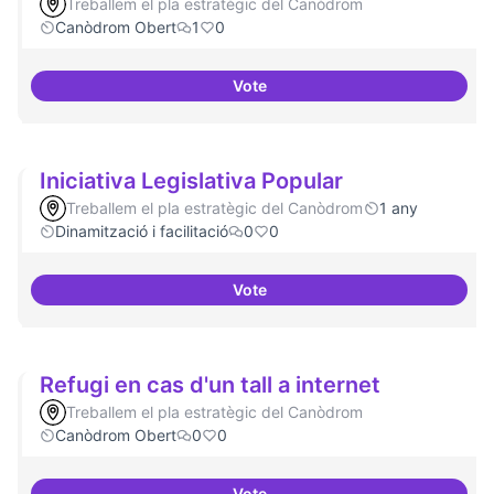
Treballem el pla estratègic del Canòdrom
Canòdrom Obert
1
0
Vote
Memòria HIstòrica
Iniciativa Legislativa Popular
Treballem el pla estratègic del Canòdrom
1 any
Dinamització i facilitació
0
0
Vote
Iniciativa Legislativa Popular
Refugi en cas d'un tall a internet
Treballem el pla estratègic del Canòdrom
Canòdrom Obert
0
0
Vote