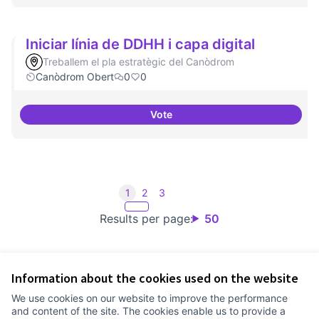
Iniciar línia de DDHH i capa digital
Treballem el pla estratègic del Canòdrom
Canòdrom Obert
0
0
Vote
Iniciar línia de DDHH i capa digita
1
2
3
Results per page:
50
Information about the cookies used on the website
Terms of Service
We use cookies on our website to improve the performance
Cookie settings
and content of the site. The cookies enable us to provide a
Comunitat Canòdrom at Facebook
(External link)
Comunitat Canòdrom at Instagram
(External link)
Comunitat Canòdrom at YouTube
(External link)