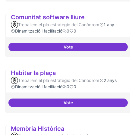
Comunitat software lliure
Treballem el pla estratègic del Canòdrom
1 any
Dinamització i facilitació
0
0
Vote
Comunitat software lliure
Habitar la plaça
Treballem el pla estratègic del Canòdrom
2 anys
Dinamització i facilitació
0
0
Vote
Habitar la plaça
Memòria HIstòrica