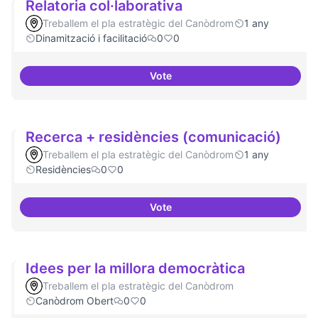
Relatoria col·laborativa
Treballem el pla estratègic del Canòdrom
1 any
Dinamització i facilitació
0
0
Vote
Relatoria col·laborativa
Recerca + residències (comunicació)
Treballem el pla estratègic del Canòdrom
1 any
Residències
0
0
Vote
Recerca + residències (comunic
Idees per la millora democràtica
Treballem el pla estratègic del Canòdrom
Canòdrom Obert
0
0