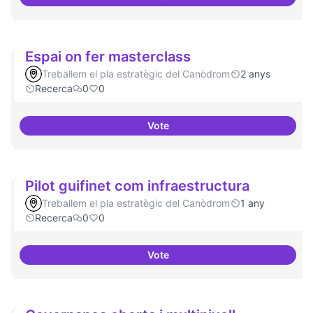
Grupos de trabajo para impulsar
Espai on fer masterclass
Treballem el pla estratègic del Canòdrom
2 anys
Recerca
0
0
Vote
Espai on fer masterclass
Pilot guifinet com infraestructura
Treballem el pla estratègic del Canòdrom
1 any
Recerca
0
0
Vote
Pilot guifinet com infraestructur