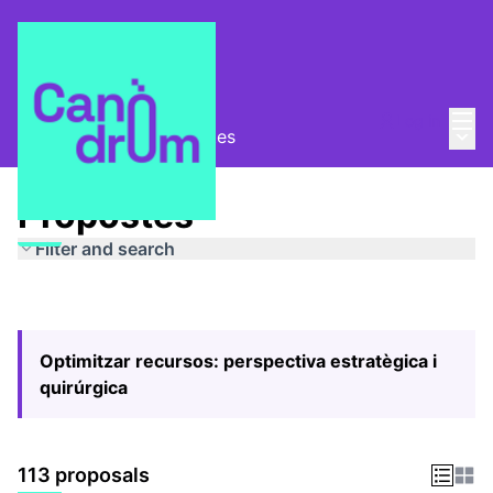
Mai
Log in
Main
Pla Estratègic
/
Propostes
Propostes
Filter and search
Optimitzar recursos: perspectiva estratègica i
quirúrgica
113 proposals