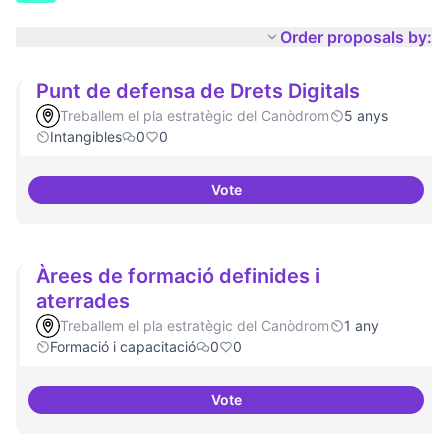
Order proposals by:
Punt de defensa de Drets Digitals
Treballem el pla estratègic del Canòdrom
5 anys
Intangibles
0
0
Vote
Punt de defensa de Drets Digital
Àrees de formació definides i
aterrades
Treballem el pla estratègic del Canòdrom
1 any
Formació i capacitació
0
0
Vote
Àrees de formació definides i at