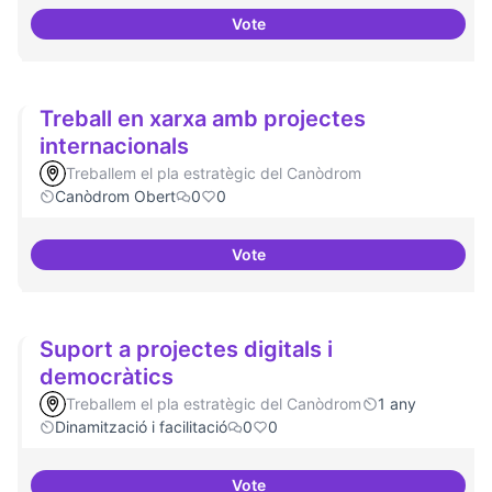
Vote
Cultura digital i tradicional
Treball en xarxa amb projectes
internacionals
Treballem el pla estratègic del Canòdrom
Canòdrom Obert
0
0
Vote
Treball en xarxa amb projectes i
Suport a projectes digitals i
democràtics
Treballem el pla estratègic del Canòdrom
1 any
Dinamització i facilitació
0
0
Vote