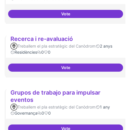
Vote
Dinamització de la participació
Recerca i re-avaluació
Treballem el pla estratègic del Canòdrom
2 anys
Residències
0
0
Vote
Recerca i re-avaluació
Grupos de trabajo para impulsar
eventos
Treballem el pla estratègic del Canòdrom
1 any
Governança
0
0
Vote