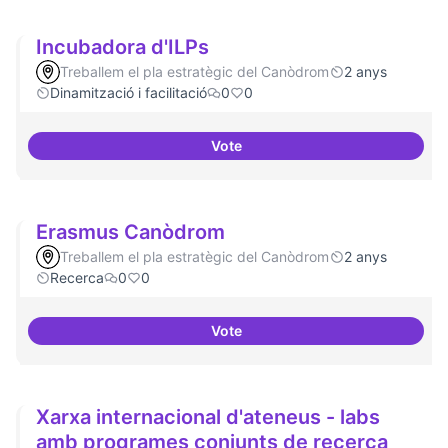
Incubadora d'ILPs
Treballem el pla estratègic del Canòdrom
2 anys
Dinamització i facilitació
0
0
Vote
Incubadora d'ILPs
Erasmus Canòdrom
Treballem el pla estratègic del Canòdrom
2 anys
Recerca
0
0
Vote
Erasmus Canòdrom
Xarxa internacional d'ateneus - labs
amb programes conjunts de recerca