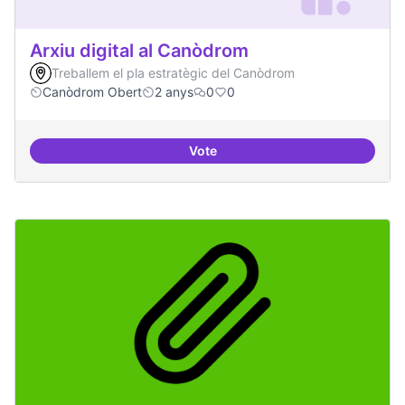
Arxiu digital al Canòdrom
Treballem el pla estratègic del Canòdrom
Canòdrom Obert
2 anys
0
0
Vote
Arxiu digital al Canòdrom