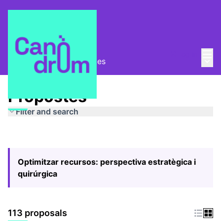
Mai
Log in
Main
Pla Estratègic
/
Propostes
Propostes
Filter and search
Optimitzar recursos: perspectiva estratègica i
quirúrgica
113 proposals