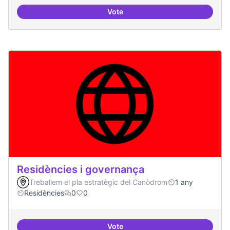
Vote
Mecanismes de gpvernança comp
Residències i governança
Treballem el pla estratègic del Canòdrom
1 any
Residències
0
0
Vote