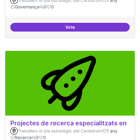
Treballem el pla estratègic del Canòdrom
1 any
Governança
0
0
Vote
decidim.canodrom
Projectes de recerca especialitzats en
Treballem el pla estratègic del Canòdrom
1 any
Recerca
0
0