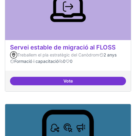
Servei estable de migració al FLOSS
Treballem el pla estratègic del Canòdrom
2 anys
Formació i capacitació
0
0
Vote
Servei estable de migració al FL