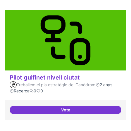
Pilot guifinet nivell ciutat
Treballem el pla estratègic del Canòdrom
2 anys
Recerca
0
0
Vote
Pilot guifinet nivell ciutat