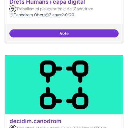
Drets Humans i capa digital
Treballem el pla estratègic del Canòdrom
Canòdrom Obert
2 anys
0
0
Vote
Drets Humans i capa digital
decidim.canodrom