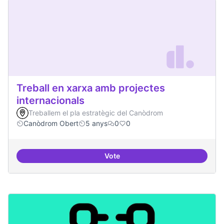
Treball en xarxa amb projectes
internacionals
Treballem el pla estratègic del Canòdrom
Canòdrom Obert
5 anys
0
0
Vote
Treball en xarxa amb projectes i