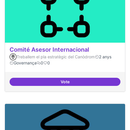
Comité Asesor Internacional
Treballem el pla estratègic del Canòdrom
2 anys
Governança
0
0
Vote
Comité Asesor Internacional