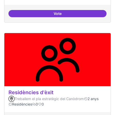
Vote
Productes finalitzats i replicable
Residències d'èxit
Treballem el pla estratègic del Canòdrom
2 anys
Residències
0
0