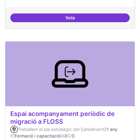
Vote
Projectes de recerca especialitza
Espai acompanyament periòdic de
migració a FLOSS
Treballem el pla estratègic del Canòdrom
1 any
Formació i capacitació
0
0