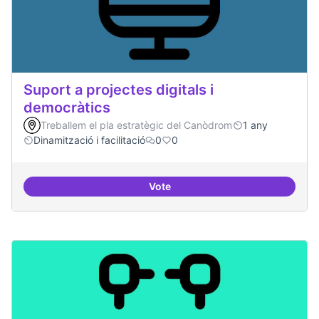
Suport a projectes digitals i
democràtics
Treballem el pla estratègic del Canòdrom
1 any
Dinamització i facilitació
0
0
Vote
Suport a projectes digitals i dem