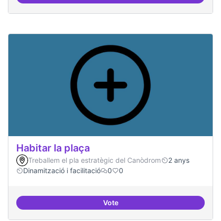
Habitar la plaça
Treballem el pla estratègic del Canòdrom
2 anys
Dinamització i facilitació
0
0
Vote
Habitar la plaça