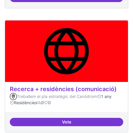
Residències i governança
Recerca + residències (comunicació)
Treballem el pla estratègic del Canòdrom
1 any
Residències
0
0
Vote
Recerca + residències (comunica