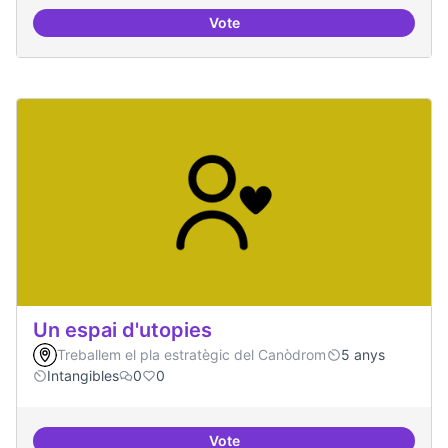
Vote
Residències d'èxit
Un espai d'utopies
Treballem el pla estratègic del Canòdrom
5 anys
Intangibles
0
0
Vote
Un espai d'utopies