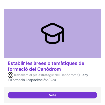
Establir les àrees o temàtiques de
formació del Canòdrom
Treballem el pla estratègic del Canòdrom
1 any
Formació i capacitació
0
0
Vote
Establir les àrees o temàtiques 