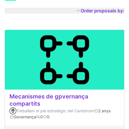
Order proposals by:
Mecanismes de gpvernança
compartits
Treballem el pla estratègic del Canòdrom
2 anys
Governança
0
0