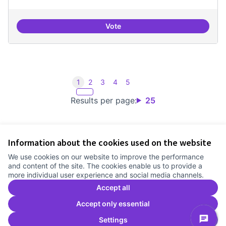
Vote
Espai acompanyament periòdic d
1
2
3
4
5
Results per page:
25
Information about the cookies used on the website
Terms of Service
We use cookies on our website to improve the performance
Cookie settings
and content of the site. The cookies enable us to provide a
Comunitat Canòdrom at Facebook
(External link)
Comunitat Canòdrom at Instagram
(External link)
Comunitat Canòdrom at YouTube
(External link)
English
more individual user experience and social media channels.
Triar la llengua
Elegir el idioma
Choose language
Accept all
Accept only essential
Settings
C
(E
(External link)
Website made with
free software
.