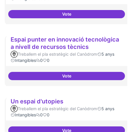
Vote
Antenes Ateneu a altres punts de 
Espai punter en innovació tecnològica
a nivell de recursos tècnics
Treballem el pla estratègic del Canòdrom
5 anys
Intangibles
0
0
Vote
Espai punter en innovació tecnol
Un espai d'utopies
Treballem el pla estratègic del Canòdrom
5 anys
Intangibles
0
0
Vote