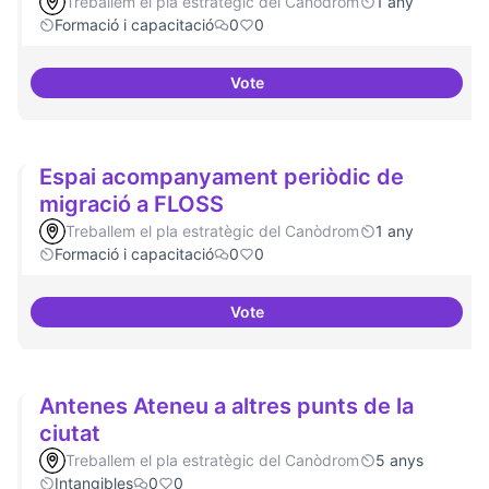
Treballem el pla estratègic del Canòdrom
1 any
Formació i capacitació
0
0
Vote
Formació FLOSS a Casals de Barr
Espai acompanyament periòdic de
migració a FLOSS
Treballem el pla estratègic del Canòdrom
1 any
Formació i capacitació
0
0
Vote
Espai acompanyament periòdic 
Antenes Ateneu a altres punts de la
ciutat
Treballem el pla estratègic del Canòdrom
5 anys
Intangibles
0
0