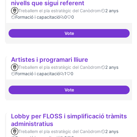
nivells que sigui referent
Treballem el pla estratègic del Canòdrom
2 anys
Formació i capacitació
0
0
Vote
Tenir un programa formatiu a tots
Artistes i programari lliure
Treballem el pla estratègic del Canòdrom
2 anys
Formació i capacitació
1
0
Vote
Artistes i programari lliure
Lobby per FLOSS i simplificació tràmits
administratius
Treballem el pla estratègic del Canòdrom
2 anys