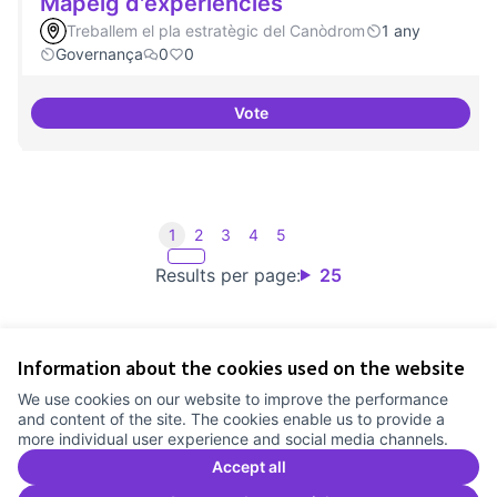
Mapeig d'experiències
Treballem el pla estratègic del Canòdrom
1 any
Governança
0
0
Vote
Mapeig d'experiències
1
2
3
4
5
Results per page:
25
Information about the cookies used on the website
Terms of Service
We use cookies on our website to improve the performance
Cookie settings
and content of the site. The cookies enable us to provide a
Comunitat Canòdrom at Facebook
(External link)
Comunitat Canòdrom at Instagram
(External link)
Comunitat Canòdrom at YouTube
(External link)
English
more individual user experience and social media channels.
Triar la llengua
Elegir el idioma
Choose language
Accept all