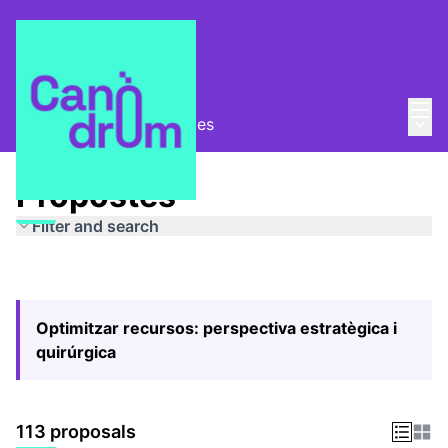
Mai
Log in
Main
Pla Estratègic
/
Propostes
Propostes
Filter and search
Optimitzar recursos: perspectiva estratègica i
quirúrgica
113 proposals