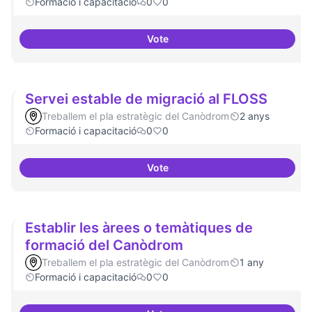
Formació i capacitació
0
0
Vote
Lobby per FLOSS i simplificació 
Servei estable de migració al FLOSS
Treballem el pla estratègic del Canòdrom
2 anys
Formació i capacitació
0
0
Vote
Servei estable de migració al FL
Establir les àrees o temàtiques de
formació del Canòdrom
Treballem el pla estratègic del Canòdrom
1 any
Formació i capacitació
0
0