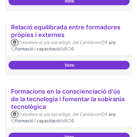
Vote
Establir les àrees o temàtiques
Relació equilibrada entre formadores
pròpies i externes
Treballem el pla estratègic del Canòdrom
1 any
Formació i capacitació
0
0
Vote
Relació equilibrada entre formad
Formacions en la conscienciació d'ús
de la tecnologia i fomentar la sobirania
tecnològica
Treballem el pla estratègic del Canòdrom
1 any
Formació i capacitació
0
0
Vote