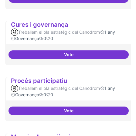
Un espai d'utopies
Cures i governança
Treballem el pla estratègic del Canòdrom
1 any
Governança
0
0
Vote
Cures i governança
Procés participatiu
Treballem el pla estratègic del Canòdrom
1 any
Governança
0
0
Vote
Procés participatiu