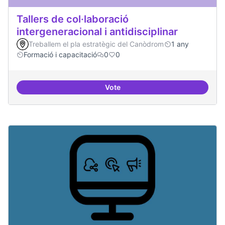
Tallers de col·laboració
intergeneracional i antidisciplinar
Treballem el pla estratègic del Canòdrom
1 any
Formació i capacitació
0
0
Vote
Tallers de col·laboració intergene