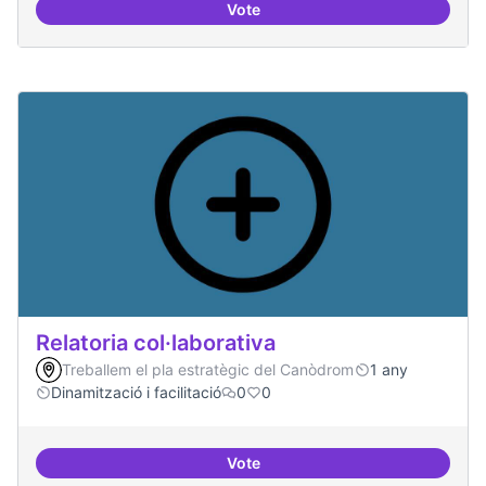
Vote
Repositori de coneixement
Relatoria col·laborativa
Treballem el pla estratègic del Canòdrom
1 any
Dinamització i facilitació
0
0
Vote
Relatoria col·laborativa