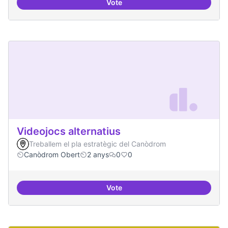
Vote
Xarxa internacional d'ateneus -
Videojocs alternatius
Treballem el pla estratègic del Canòdrom
Canòdrom Obert
2 anys
0
0
Vote
Videojocs alternatius