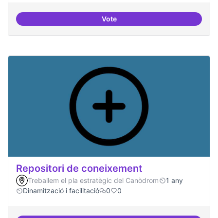
Vote
Residències d'èxit
Repositori de coneixement
Treballem el pla estratègic del Canòdrom
1 any
Dinamització i facilitació
0
0