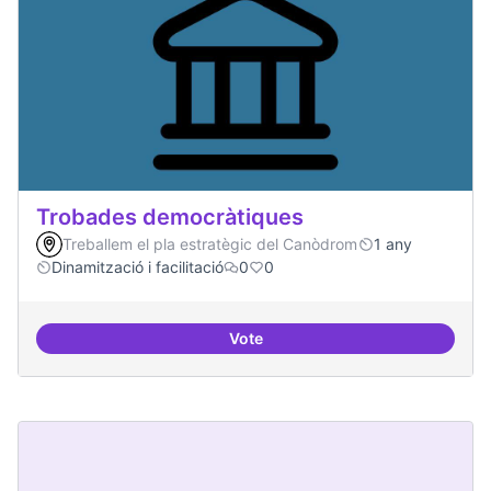
Trobades democràtiques
Treballem el pla estratègic del Canòdrom
1 any
Dinamització i facilitació
0
0
Vote
Trobades democràtiques