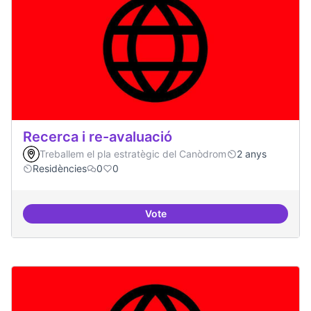
Recerca i re-avaluació
Treballem el pla estratègic del Canòdrom
2 anys
Residències
0
0
Vote
Recerca i re-avaluació