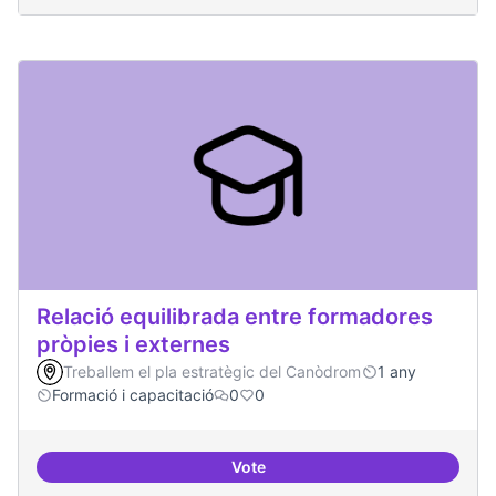
Relació equilibrada entre formadores
pròpies i externes
Treballem el pla estratègic del Canòdrom
1 any
Formació i capacitació
0
0
Vote
Relació equilibrada entre formad