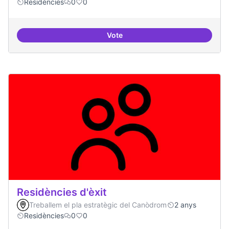
Residències
0
0
Vote
Residències i governança
Residències d'èxit
Treballem el pla estratègic del Canòdrom
2 anys
Residències
0
0