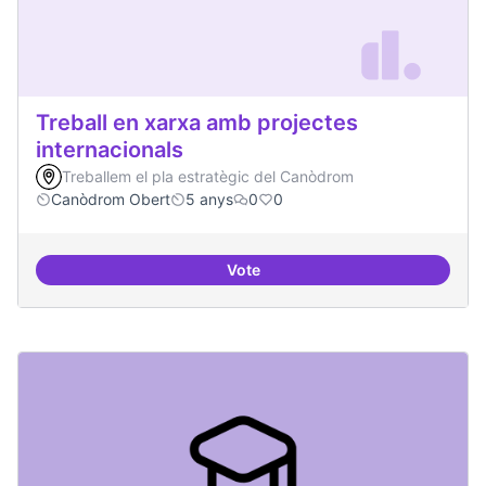
Treball en xarxa amb projectes
internacionals
Treballem el pla estratègic del Canòdrom
Canòdrom Obert
5 anys
0
0
Vote
Treball en xarxa amb projectes i