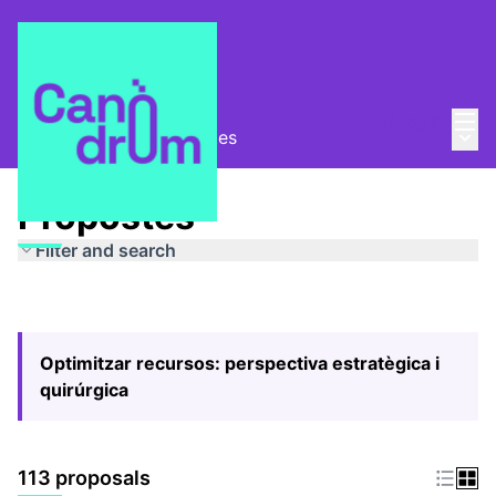
Mai
Log in
Main
Pla Estratègic
/
Propostes
Propostes
Filter and search
Optimitzar recursos: perspectiva estratègica i
quirúrgica
113 proposals