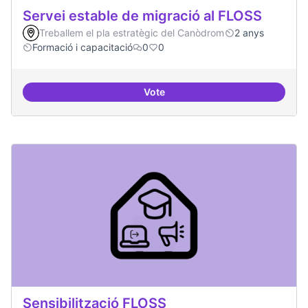
Servei estable de migració al FLOSS
Treballem el pla estratègic del Canòdrom
2 anys
Formació i capacitació
0
0
Vote
Servei estable de migració al FL
Sensibilització FLOSS