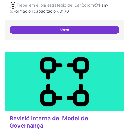
Treballem el pla estratègic del Canòdrom
1 any
Formació i capacitació
0
0
Vote
Sensibilització FLOSS
Revisió interna del Model de
Governança