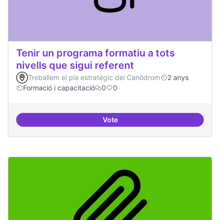
Tenir un programa formatiu a tots
nivells que sigui referent
Treballem el pla estratègic del Canòdrom
2 anys
Formació i capacitació
0
0
Vote
Tenir un programa formatiu a tots