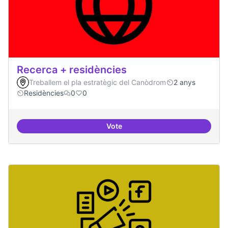
Recerca + residències
Treballem el pla estratègic del Canòdrom
2 anys
Residències
0
0
Vote
Recerca + residències