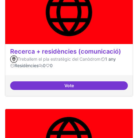
Recerca + residències (comunicació)
Treballem el pla estratègic del Canòdrom
1 any
Residències
0
0
Vote
Recerca + residències (comunica