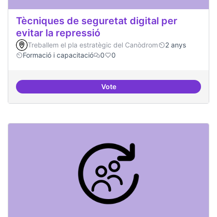
Tècniques de seguretat digital per
evitar la repressió
Treballem el pla estratègic del Canòdrom
2 anys
Formació i capacitació
0
0
Vote
Tècniques de seguretat digital per