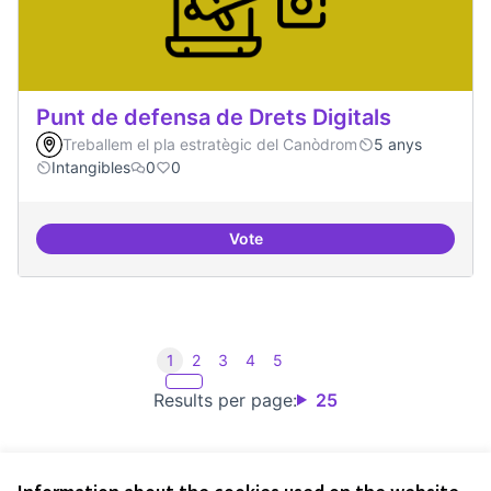
Punt de defensa de Drets Digitals
Treballem el pla estratègic del Canòdrom
5 anys
Intangibles
0
0
Vote
Punt de defensa de Drets Digitals
1
2
3
4
5
Results per page:
25