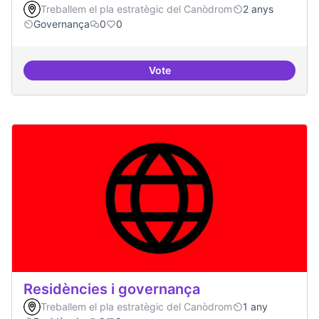
Treballem el pla estratègic del Canòdrom
2 anys
Governança
0
0
Vote
Revisió interna del Model de Go
Residències i governança
Treballem el pla estratègic del Canòdrom
1 any