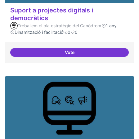
Suport a projectes digitals i
democràtics
Treballem el pla estratègic del Canòdrom
1 any
Dinamització i facilitació
0
0
Vote
Suport a projectes digitals i dem