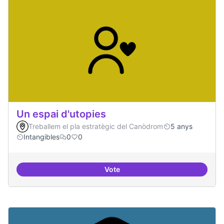
Un espai d'utopies
Treballem el pla estratègic del Canòdrom
5 anys
Intangibles
0
0
Vote
Un espai d'utopies