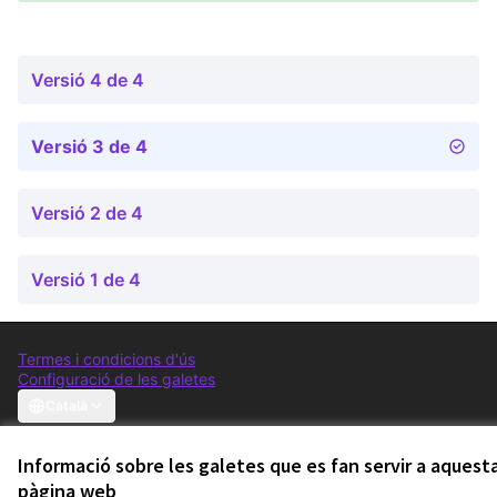
Versió 4 de 4
Versió 3 de 4
Versió 2 de 4
Versió 1 de 4
Termes i condicions d'ús
Configuració de les galetes
Comunitat Canòdrom a Facebook
(Link externo)
Comunitat Canòdrom a Instagram
(Link externo)
Comunitat Canòdrom a YouTube
(Link externo)
Català
Triar la llengua
Elegir el idioma
Choose language
Informació sobre les galetes que es fan servir a aquest
pàgina web