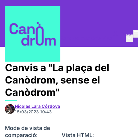
Entra
Menú 
Taula de Memòries
/
📸 Banc de memòria viva
Canvis a "La plaça del
Canòdrom, sense el
Canòdrom"
Nicolas Lara Córdova
15/03/2023 10:43
Mode de vista de
comparació:
Vista HTML: