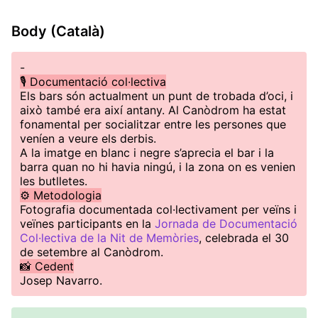
Body (Català)
-
🎙️ Documentació col·lectiva
Els bars són actualment un punt de trobada d’oci, i
això també era així antany. Al Canòdrom ha estat
fonamental per socialitzar entre les persones que
veníen a veure els derbis.
A la imatge en blanc i negre s’aprecia el bar i la
barra quan no hi havia ningú, i la zona on es venien
les butlletes.
⚙️ Metodologia
Fotografia documentada col·lectivament per veïns i
veïnes participants en la
Jornada de Documentació
Col·lectiva de la Nit de Memòries
, celebrada el 30
de setembre al Canòdrom.
📸 Cedent
Josep Navarro.