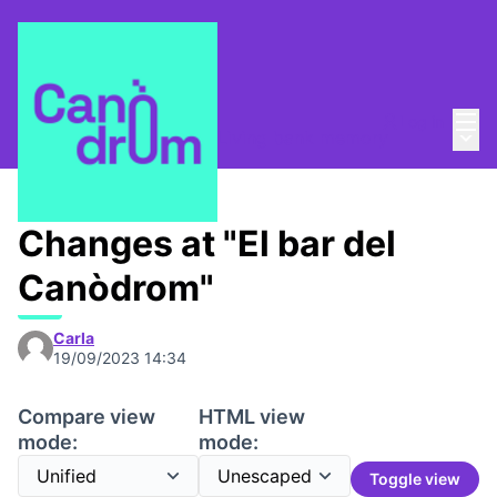
Mai
Log in
Main
Taula de Memòries
/
📸 Living bank memory
Changes at "El bar del
Canòdrom"
Carla
19/09/2023 14:34
Compare view
HTML view
mode:
mode:
Toggle view