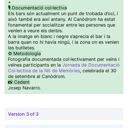
+
🎙️ Documentació col·lectiva
Els bars són actualment un punt de trobada d’oci, i
això també era així antany. Al Canòdrom ha estat
fonamental per socialitzar entre les persones que
veníen a veure els derbis.
A la imatge en blanc i negre s’aprecia el bar i la
barra quan no hi havia ningú, i la zona on es venien
les butlletes.
⚙️ Metodologia
Fotografia documentada col·lectivament per veïns i
veïnes participants en la
Jornada de Documentació
Col·lectiva de la Nit de Memòries
, celebrada el 30
de setembre al Canòdrom.
📸 Cedent
Josep Navarro.
Version 3 of 3