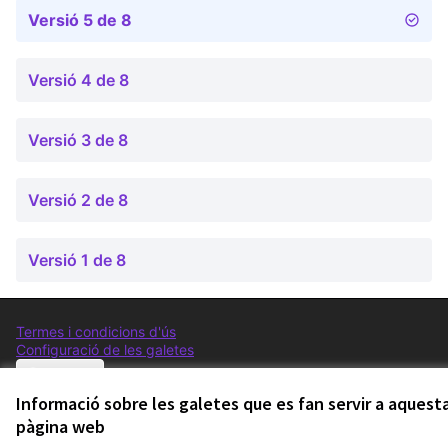
Versió 5 de 8
Versió 4 de 8
Versió 3 de 8
Versió 2 de 8
Versió 1 de 8
Termes i condicions d'ús
Configuració de les galetes
Comunitat Canòdrom a Facebook
(Link externo)
Comunitat Canòdrom a Instagram
(Link externo)
Comunitat Canòdrom a YouTube
(Link externo)
Català
Triar la llengua
Elegir el idioma
Choose language
Informació sobre les galetes que es fan servir a aquest
pàgina web