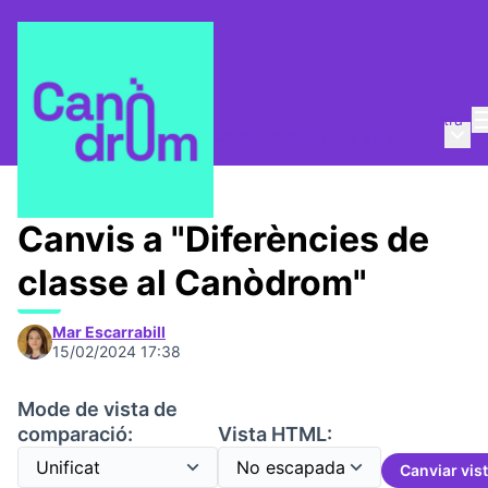
Entra
Menú 
Taula de Memòries
/
📸 Banc de memòria viva
Canvis a "Diferències de
classe al Canòdrom"
Mar Escarrabill
15/02/2024 17:38
Mode de vista de
comparació:
Vista HTML:
Canviar vis