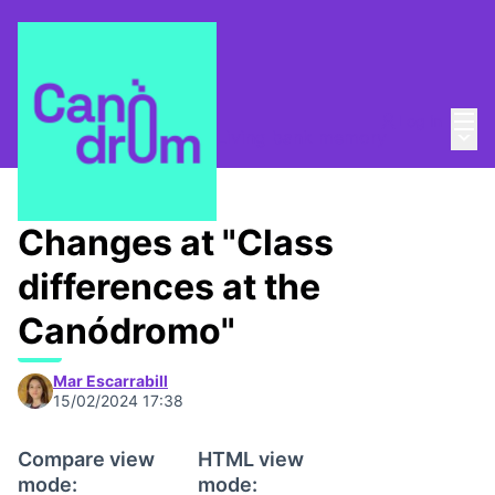
Mai
Log in
Main
Taula de Memòries
/
📸 Living bank memory
Changes at "Class
differences at the
Canódromo"
Mar Escarrabill
15/02/2024 17:38
Compare view
HTML view
mode:
mode: