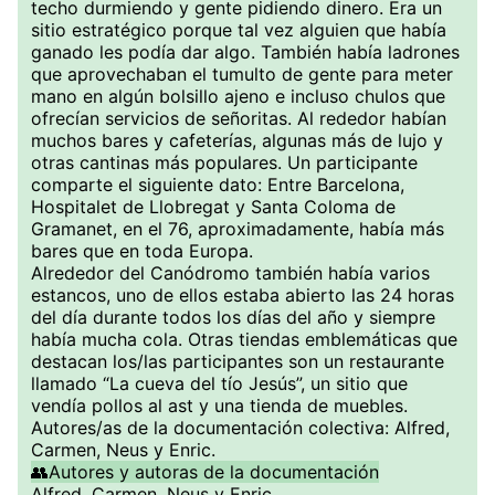
techo durmiendo y gente pidiendo dinero. Era un
sitio estratégico porque tal vez alguien que había
ganado les podía dar algo. También había ladrones
que aprovechaban el tumulto de gente para meter
mano en algún bolsillo ajeno e incluso chulos que
ofrecían servicios de señoritas. Al rededor habían
muchos bares y cafeterías, algunas más de lujo y
otras cantinas más populares. Un participante
comparte el siguiente dato: Entre Barcelona,
Hospitalet de Llobregat y Santa Coloma de
Gramanet, en el 76, aproximadamente, había más
bares que en toda Europa.
Alrededor del Canódromo también había varios
estancos, uno de ellos estaba abierto las 24 horas
del día durante todos los días del año y siempre
había mucha cola. Otras tiendas emblemáticas que
destacan los/las participantes son un restaurante
llamado “La cueva del tío Jesús”, un sitio que
vendía pollos al ast y una tienda de muebles.
Autores/as de la documentación colectiva: Alfred,
Carmen, Neus y Enric.
👥Autores y autoras de la documentación
Alfred, Carmen, Neus y Enric.