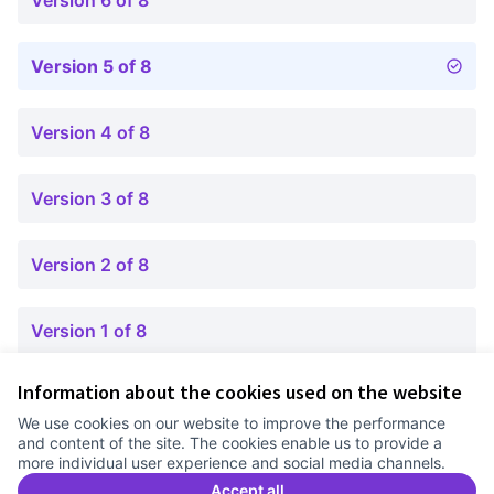
Version 6 of 8
Version 5 of 8
Version 4 of 8
Version 3 of 8
Version 2 of 8
Version 1 of 8
Information about the cookies used on the website
Terms of Service
We use cookies on our website to improve the performance
Cookie settings
and content of the site. The cookies enable us to provide a
Comunitat Canòdrom at Facebook
(External link)
Comunitat Canòdrom at Instagram
(External link)
Comunitat Canòdrom at YouTube
(External link)
English
more individual user experience and social media channels.
Triar la llengua
Elegir el idioma
Choose language
Accept all